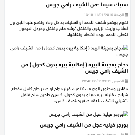
ستيك سينتا -من الشيف رامي جريس
الجمعة 11/01/2019 13:19
نقوم بوضع شقفه اللحمه او الستيك بداخل وعاء ونضع عليه اللبن ول
اعشاب وزيت الزيتون والفلفل /رشه ملح وفلفل وخردل الديجون
نغطي اللحمه بهده الخلطه ونغلقها...
دجاج بعجينة البيره ( إمكانية بيره بدون كحول ) من
الشيف رامي جريس
الخميس 03/01/2019 23:46
مقادير ومحتوى الوجبه ،٣٥٠ غرام فيليه جاج او صدر جاج كامل مقطع
شراءح ، قنينه بيره مع او بدون كحول..كاسين طحين،ملح فلفل
،تشيلي ناشف ملعقه صغيره،نصف كاس...
بورجر فيليه عجل من الشيف رامي جريس