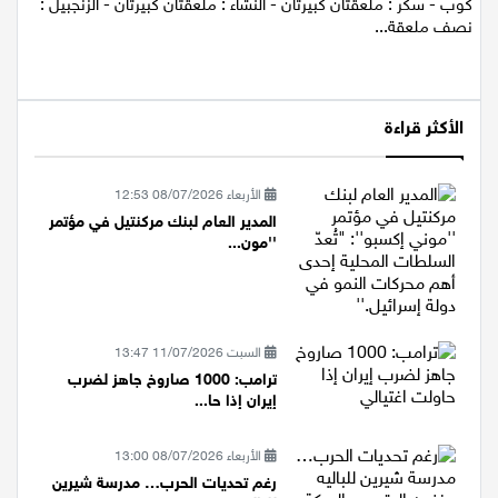
المقادير - الستيك : 500 غراماً (مقطع بالطول) - الصويا صوص : ربع
كوب - سكر : ملعقتان كبيرتان - النشاء : ملعقتان كبيرتان - الزنجبيل :
نصف ملعقة...
الأكثر قراءة
الأربعاء 08/07/2026 12:53
المدير العام لبنك مركنتيل في مؤتمر
''مون...
السبت 11/07/2026 13:47
ترامب: 1000 صاروخ جاهز لضرب
إيران إذا حا...
الأربعاء 08/07/2026 13:00