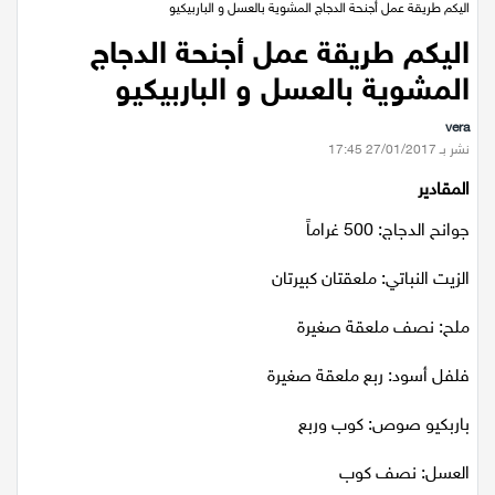
عيلبون
الرئيسية
/
مطبخ الحمرا
/
وجبات رئيسية
/
اليكم طريقة عمل أجنحة الدجاج المشوية بالعسل و الباربيكيو
اليكم طريقة عمل أجنحة الدجاج
دير حنا
المشوية بالعسل و الباربيكيو
سخنين
vera
نشر بـ 27/01/2017 17:45
عرابة
المقادير
جوانح الدجاج: 500 غراماً
اخبار عالمية
الزيت النباتي: ملعقتان كبيرتان
رياضة
ملح: نصف ملعقة صغيرة
رياضة محلية
فلفل أسود: ربع ملعقة صغيرة
رياضة عالمية
باربكيو صوص: كوب وربع
تقارير خاصة
العسل: نصف كوب