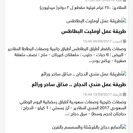
الأحد 30/12/2018 21:05
المقادير: ٢٥٠ غرام فيليه مقطع ل ٣ دواءر( ميدليون)
طريقة عمل أومليت البطاطس
السبت 30/09/2017 13:40
وصفات بالفطر أطباق البطاطس أطباق جانبية وصفات البطاطا المقادير
- البيض : 6 حبات - حليب : ملعقتان كبيرتان - ملح : نصف ملعقة
صغيرة - بيكنج بودر...
طريقة عمل مندي الدجاج .. مذاق ساحر ورائع
الأربعاء 13/09/2017 15:49
وصفات خليجية وصفات سعودية أطباق رمضانية اليوم الوطني
السعودي 2017 المندي المقادير - أرز بسمتي : 1 كيلو - الدجاج :
دجاجتان (حجم وسط) - مرق دجاج :...