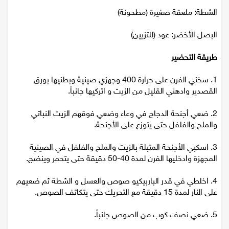
اقتصاد
الشطة: ملعقة صغيرة (مطحونة)
مقالات
البصل الأخضر: عود (للتزيين)
طريقة التحضير
مطبخ
1. سخني الفرن على حرارة 400 وجهزي صينية وبطنيها بورق
صحة وطب
القصدير وادهني القليل من الزيت و اتركيها جانباً.
مجلة الحمرا
2. ضعي أجنحة الدجاج في وعاء وضعي فوقهم الزيت النباتي
والملح والفلفل حتى يتوزع على الأجنحة.
جمال وازياء
3. اسكبي الأجنحة المتبلة بالزيت والملح والفلفل في الصينية
تكنولوجيا
المجهزة وادخليها الفرن لمدة 40-50 دقيقة حتى يتحمر وينضج.
فن
4. اخلطي في قدر الباربيكيو صوص والعسل و الشطة ثم ضعيهم
على النار لمدة 15 دقيقة مع التحريك حتى يتكاتف الصوص.
ستوديو انتخابات 2022
5. ضعي نصف كوب من الصوص جانباً.