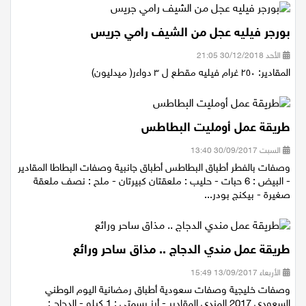
بورجر فيليه عجل من الشيف رامي جريس
الأحد 30/12/2018 21:05
المقادير: ٢٥٠ غرام فيليه مقطع ل ٣ دواءر( ميدليون)
طريقة عمل أومليت البطاطس
السبت 30/09/2017 13:40
وصفات بالفطر أطباق البطاطس أطباق جانبية وصفات البطاطا المقادير
- البيض : 6 حبات - حليب : ملعقتان كبيرتان - ملح : نصف ملعقة
صغيرة - بيكنج بودر...
طريقة عمل مندي الدجاج .. مذاق ساحر ورائع
الأربعاء 13/09/2017 15:49
وصفات خليجية وصفات سعودية أطباق رمضانية اليوم الوطني
السعودي 2017 المندي المقادير - أرز بسمتي : 1 كيلو - الدجاج :