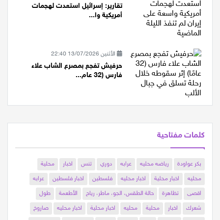
تقارير: إسرائيل استعدت لهجمات
أمريكية وا...
الأثنين 13/07/2026 22:40
حرفيش تفجع بمصرع الشاب علاء
فارس (32 عام...
كلمات مفتاحية
بكر عواودة
رياضه محليه
عرابه
دوري
تنس
اخبار
محلية
محليه
اخبار محلية
اخبار محليه
فلسطين
اخبار فلسطين
عرابه
اقصى
تظاهرة
حالة الطقس، الجو، ماطر، رياح
الأطعمة
طول
شعرك
اخبار
محلية
محليه
اخبار محلية
اخبار محليه
صاروخ