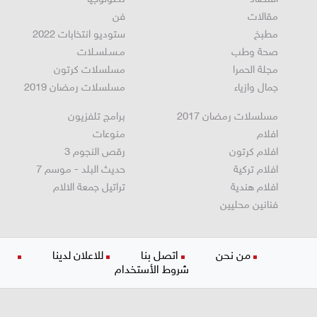
مقالات
فن
مطبخ
ستوديو انتخابات 2022
صحة وطب
مـسـلسـلات
مجلة الحمرا
مسلسلات كرتون
جمال وازياء
مسلسلات رمضان 2019
مسلسلات رمضان 2017
برامج تلفزيون
افلام
منوعات
افلام كرتون
رقص النجوم 3
افلام تركية
حديث البلد - موسم 7
افلام هندية
تراتيل جمعة الالام
فنانين محليين
من نحن
اتصل بنا
للاعلان لدينا
شروط الأستخدام