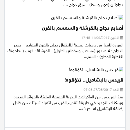
دجاجتان (حجم وسط) - مرق دجاج :...
أصابع دجاج بالقرشلة والسمسم بالفرن
الأثنين 11/09/2017 17:45
العودة للمدارس وجبات صحية للأطفال دجاج بالفرن المقادير - صدر
الدجاج : 4 صدور (مسحب ومقطع بالطول) - القرشلة : كوب (مطحونة،
لتغطية الدجاج) - السم...
قريدس بالبشاميل.. تذوّقوه!
الأحد 27/08/2017 07:08
يعدّ القريدس من المأكولات البحرية الخفيفة المليئة بالفوائد العديدة.
ويمكنك التجديد في طريقة تقديم القريدس لأفراد أسرتك من خلال
إضافة البشاميل له، حيث...