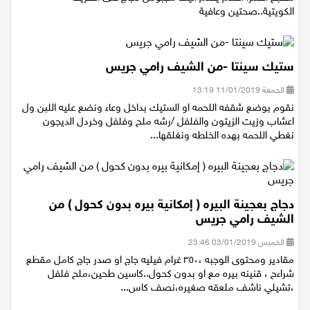
الكويتية..صحتين وعافية
ستيك سينتا -من الشيف رامي جريس
الجمعة 11/01/2019 13:19
نقوم بوضع شقفه اللحمه او الستيك بداخل وعاء ونضع عليه اللبن ول
اعشاب وزيت الزيتون والفلفل /رشه ملح وفلفل وخردل الديجون
نغطي اللحمه بهده الخلطه ونغلقها...
دجاج بعجينة البيره ( إمكانية بيره بدون كحول ) من
الشيف رامي جريس
الخميس 03/01/2019 23:46
مقادير ومحتوى الوجبه ،٣٥٠ غرام فيليه جاج او صدر جاج كامل مقطع
شراءح ، قنينه بيره مع او بدون كحول..كاسين طحين،ملح فلفل
،تشيلي ناشف ملعقه صغيره،نصف كاس...