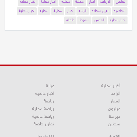
تخلص
الارداف
اخبار
محلية
محليه
اخبار محلية
اخبار محليه
محاضره
نعيم شحاده
الرامه
اخبار
محلية
محليه
اخبار محلية
اخبار محليه
القدس
سقوط
طفله
أخبار محلية
عرابة
الرامة
اخبار عالمية
المغار
رياضة
عيلبون
رياضة محلية
دير حنا
رياضة عالمية
سخنين
تقارير خاصة
اقتصاد
تكنولوجيا