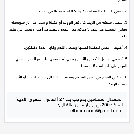
اقتصاد
2.
ضعي الستيك المقطع فيه واتركيه لمدة ساعة في المزيج.
3.
سخني ملعقة من الزيت في قدر الووك أو مقلاة واسعة على نار متوسطة
مقالات
وقلبي الستيك فيه لمدة 3 دقائق حتى يتحمر وينضج ثم أزيليه وضعيه في طبق
جانبا.
مطبخ
4.
أضيفي البصل للمقلاة نفسها وضعي اللحم وقلبي لمدة دقيقتين.
صحة وطب
5.
أضيفي الفلفل الأخضر والأحمر وقلبي ثم أضيفي ماء نقع اللحم واتركي
المزيج على النار لمدة 15 دقيقة.
مجلة الحمرا
6.
اسكبي المزيج في طبق التقديم وقدميه ساخنا إلى جانب النودلز أو الأرز
جمال وازياء
حسب الرغبة.
تكنولوجيا
استعمال المضامين بموجب بند 27 أ لقانون الحقوق الأدبية
لسنة 2007، يرجى ارسال رسالة الى:
فن
elhmra.com@gmail.com
ستوديو انتخابات 2022