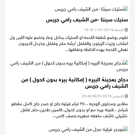
ستيك سينتا -من الشيف رامي جريس
الجمعة 11/01/2019 13:19
نقوم بوضع شقفه اللحمه او الستيك بداخل وعاء ونضع عليه اللبن ول
اعشاب وزيت الزيتون والفلفل /رشه ملح وفلفل وخردل الديجون
نغطي اللحمه بهده الخلطه ونغلقها...
دجاج بعجينة البيره ( إمكانية بيره بدون كحول ) من
الشيف رامي جريس
الخميس 03/01/2019 23:46
مقادير ومحتوى الوجبه ،٣٥٠ غرام فيليه جاج او صدر جاج كامل مقطع
شراءح ، قنينه بيره مع او بدون كحول..كاسين طحين،ملح فلفل
،تشيلي ناشف ملعقه صغيره،نصف كاس...