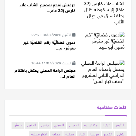
حرفيش تفجع بمصرع الشاب علاء
فارس (32 عام...
الأثنين 13/07/2026 22:51
دعوى قضائيّة رَقم القضيّة غير
متوفّر- مُ...
السبت 11/07/2026 16:44
مجلس الرامة المحلي يحتفل باختتام
العام ا...
كلمات مفتاحية
الرئيس
تركيا
ديكتاتورية
الجدول
الصيني
جنس
الجنين
داعش
يتبنى
تفجير
فرنسا
اخبار
محلية
محليه
اخبار محلية