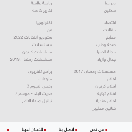
دير حنا
رياضة عالمية
سخنين
تقارير خاصة
اقتصاد
تكنولوجيا
مقالات
فن
مطبخ
ستوديو انتخابات 2022
صحة وطب
مـسـلسـلات
مجلة الحمرا
مسلسلات كرتون
جمال وازياء
مسلسلات رمضان 2019
مسلسلات رمضان 2017
برامج تلفزيون
افلام
منوعات
افلام كرتون
رقص النجوم 3
افلام تركية
حديث البلد - موسم 7
افلام هندية
تراتيل جمعة الالام
فنانين محليين
من نحن
اتصل بنا
للاعلان لدينا