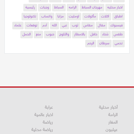
اخبار محليه
مهرجان السباط
الرامه
السباط
وجبات
رئيسية
اطباق
اكلات
مأكولات
اومليت
مزايا
واتساب
تكنولوجيا
فيسبوك
مقال
مقاس
ثوب
نبي
الله
آدم
توقعات
علماء
طقس
شتاء
حافل
بالامطار
والثلوج
حبوب
منع
الحمل
تحمي
سرطان
الرحم
أخبار محلية
عرابة
الرامة
اخبار عالمية
المغار
رياضة
عيلبون
رياضة محلية