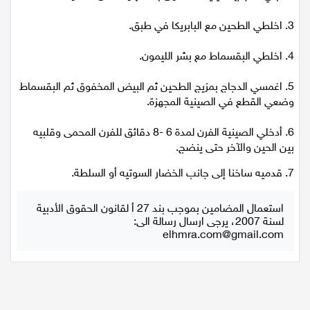
3. اخلطي الطحين مع البابريكا في طبق.
اقتصاد
4. اخلطي البقسماط مع بشر الليمون.
مقالات
5. اغمسي الدجاج بمزيج الطحين ثم البيض المخفوق ثم البقسماط
مطبخ
وضعي القطع في الصينية المجهزة.
صحة وطب
6. أدخلي الصينية الفرن لمدة 6 -8 دقائق للفرن المحمى وقلبيه
بين الحين والآخر حتى ينضج.
مجلة الحمرا
7. قدميه ساخنا إلى جانب الخضار السوتيه أو السلطة.
جمال وازياء
استعمال المضامين بموجب بند 27 أ لقانون الحقوق الأدبية
لسنة 2007، يرجى ارسال رسالة الى:
تكنولوجيا
elhmra.com@gmail.com
فن
ستوديو انتخابات 2022