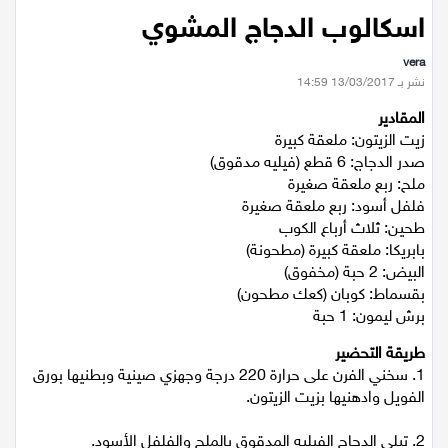
عيلبون
اسكالوب الدجاج المشوي
vera
دير حنا
نشر بـ 13/03/2017 14:59
المقادير
سخنين
زيت الزيتون: ملعقة كبيرة
صدر الدجاج: 6 قطع (فيليه مدقوق)
عرابة
ملح: ربع ملعقة صغيرة
فلفل أسود: ربع ملعقة صغيرة
طحين: ثلاث أرباع الكوب
اخبار عالمية
بابريكا: ملعقة كبيرة (مطحونة)
البيض: 2 حبة (مخفوق)
رياضة
بقسماط: كوبان (كعك مطحون)
برش ليمون: 1 حبة
رياضة محلية
طريقة التحضير
1. سخني الفرن على حرارة 220 درجة وجهزي صينية وبطنيها بورق
رياضة عالمية
الفويل وادهنيها بزيت الزيتون.
تقارير خاصة
2. تبلي الدجاج الفيليه المدقوق بالملح والفلفل الأسود.