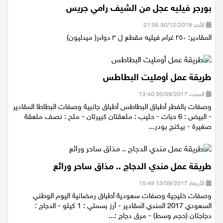
بورجر فيليه عجل من الشيف رامي جريس
الأحد 30/12/2018 21:05
المقادير: ٢٥٠ غرام فيليه مقطع ل ٣ دواءر( ميدليون)
طريقة عمل أومليت البطاطس
السبت 30/09/2017 13:40
وصفات بالفطر أطباق البطاطس أطباق جانبية وصفات البطاطا المقادير
- البيض : 6 حبات - حليب : ملعقتان كبيرتان - ملح : نصف ملعقة
صغيرة - بيكنج بودر...
طريقة عمل مندي الدجاج .. مذاق ساحر ورائع
الأربعاء 13/09/2017 15:49
وصفات خليجية وصفات سعودية أطباق رمضانية اليوم الوطني
السعودي 2017 المندي المقادير - أرز بسمتي : 1 كيلو - الدجاج :
دجاجتان (حجم وسط) - مرق دجاج :...