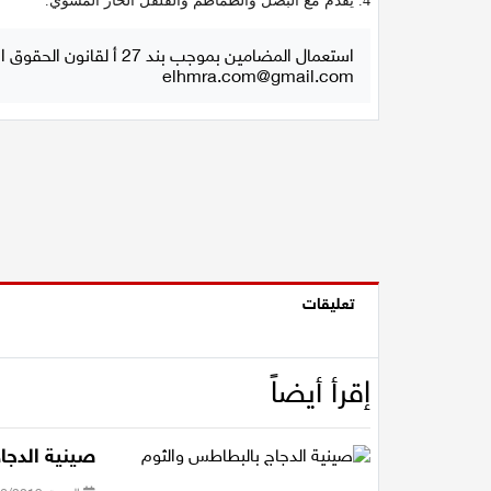
4. يقدّم مع البصل والطماطم والفلفل الحار المشوي.
استعمال المضامين بموجب بند 27 أ لقانون الحقوق الأدبية لسنة 2007، يرجى ارسال رسالة الى:
elhmra.com@gmail.com
تعليقات
إقرأ أيضاً
صينية الدجا