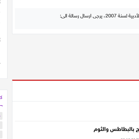
كل
ح
ا
ج بالبطاطس والثوم
ا