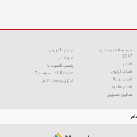
مسلسلات رمضان
برامج تلفزيون
2017
منوعات
افلام
رقص النجوم 3
افلام كرتون
حديث البلد - موسم 7
افلام تركية
تراتيل جمعة الالام
افلام هندية
فنانين محليين
ام