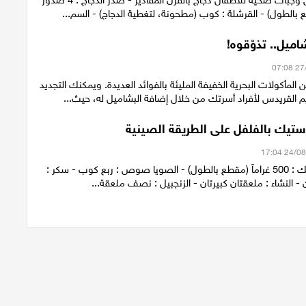
لطول) - القرشلة : كوب (مطحونة، لتغطية الدجاج) - السم...
ميل.. تذوّقوه!
 المأكولات البحرية الخفيفة المليئة بالفوائد العديدة. ويمكنك التجديد
 القريدس لأفراد أسرتك من خلال إضافة البشاميل له، حيث...
تيك بالفلفل على الطريقة الصينية
المقادير - الستيك : 500 غراماً (مقطع بالطول) - الصويا صوص : ربع كوب - سكر :
 - النشاء : ملعقتان كبيرتان - الزنجبيل : نصف ملعقة...