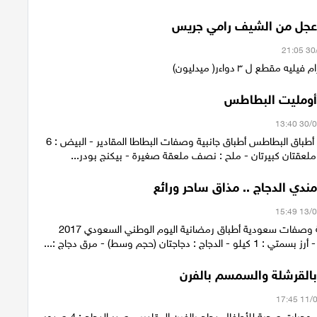
 عجل من الشيف رامي جريس
أومليت البطاطس
وصفات بالفطر أطباق البطاطس أطباق جانبية وصفات البطاطا المقادير - البيض : 6
ملعقتان كبيرتان - ملح : نصف ملعقة صغيرة - بيكنج بودر...
ندي الدجاج .. مذاق ساحر ورائع
وصفات خليجية وصفات سعودية أطباق رمضانية اليوم الوطني السعودي 2017
جاج : دجاجتان (حجم وسط) - مرق دجاج :...
بالقرشلة والسمسم بالفرن
العودة للمدارس وجبات صحية للأطفال دجاج بالفرن المقادير - صدر الدجاج : 4 صدور