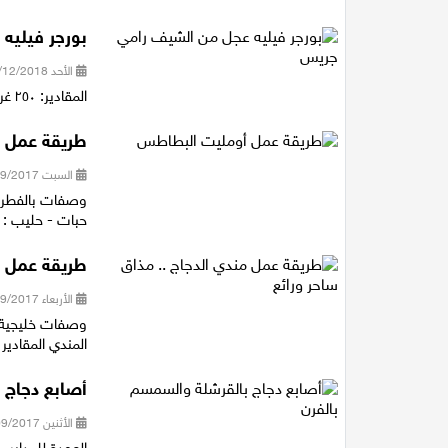
بورجر فيليه
الأحد 30/12/2018 21:05
المقادير: ٢٥٠ غرام فيليه مقطع ل ٣ دواءر( ميدليون)
طريقة عمل 
السبت 30/09/2017 13:40
حبات - حليب : 
طريقة عمل م
الأربعاء 13/09/2017 15:49
المندي المقادير - أرز بسمتي : 1 كيلو - الد
أصابع دجاج 
الأثنين 11/09/2017 17:45