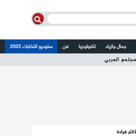
جمال وازياء
تكنولوجيا
فن
ستوديو انتخابات 2022
أكثر قراءة