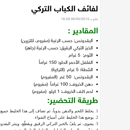
لفائف الكباب التركي
نشر بـ 06/05/2015 16:29
المقادير :
البقدونس: حسب الرغبة (مفروم، للتزيين)
الخبز التركي الرقيق: حسب الرغبة (جاهز)
الثوم: 5 غرام
الفلفل الأحمر الحلو: 150 غراماً
الشطة: 5 غرام (التركية)
البقدونس: 50 غم (المفروم)
دهن الخروف: 100 غراماً (مفروم)
لحم كتف الخروف: 1 كيلو (مفروم)
طريقة التحضير:
1. يخلط اللحم والدهن يدوياً، ثم تضاف إلى هذا الخليط جميع المكوّنات، مع الدعك جيّداً.
2. يوضع هذا الخليط على أسياخ الشواء.
3. يشوى، ثم يلفّ بالخبز التركي الرقيق ويقطّع، وينثر البقدونس المفروم فوقه.