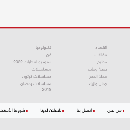
اقتصاد
تكنولوجيا
مقالات
فن
مطبخ
ستوديو انتخابات 2022
صحة وطب
مـسـلسـلات
مجلة الحمرا
مسلسلات كرتون
جمال وازياء
مسلسلات رمضان
2019
من نحن
اتصل بنا
للاعلان لدينا
شروط الأستخد