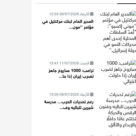
الأربعاء 08/07/2026 12:53
المدير العام لبنك مركنتيل في
مؤتمر ''مون...
السبت 11/07/2026 13:47
ترامب: 1000 صاروخ جاهز
لضرب إيران إذا حا...
الأربعاء 08/07/2026 13:00
رغم تحديات الحرب… مدرسة
شيرين للباليه وف...