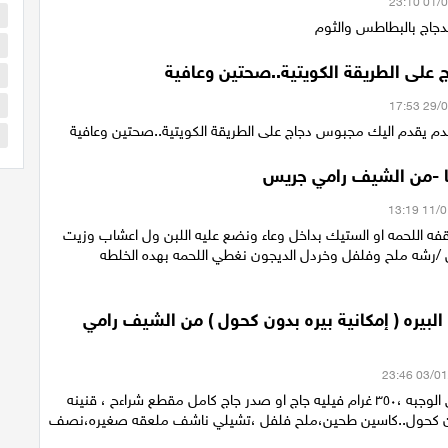
ا
لدجاج بالبطاطس والثوم
ا
على الطريقة الكويتية..صحتين وعافية
ا
ا
قدم يقدم اليك مجبوس دجاج على الطريقة الكويتية..صحتين وعافية
س
 -من الشيف رامي جريس
 اللحمه او الستيك بداخل وعاء ونضع عليه اللبن ول اعشاب وزيت
ل /رشه ملح وفلفل وخردل الديجون نغطي اللحمه بهده الخلطه
البيره ( إمكانية بيره بدون كحول ) من الشيف رامي
مقادير ومحتوى الوجبه ،٣٥٠ غرام فيليه جاج او صدر جاج كامل مقطع شراءح ، قنينه
ون كحول..كاسين طحين،ملح فلفل ،تشيلي ناشف ملعقه صغيره،نصف