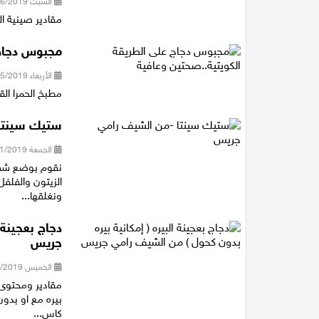
السبت 01/06/2019 23:10
مقادير صينية ا
مجبوس دجاج 
الأربعاء 29/05/2019 17:53
مطبخ الحمرا ال
ستيك سينتا
الجمعة 11/01/2019 13:19
نقوم بوضع شقفه
الزيتون والفلف
ونغلقها...
دجاج بعجينة 
جريس
الخميس 03/01/2019 23:46
بيره مع او بد
كاس...