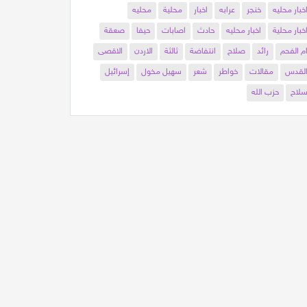
خبار محليه
خنجر
عرابه
اخبار
محلية
محليه
خبار محلية
اخبار محليه
حادث
اصابات
حيفا
صعقة
م الفحم
رائد
صلاح
انتفاضة
ثالثة
الاردن
الاقصى
لقدس
مقالات
خواطر
شعر
سهيل مخول
إسرائيل
لاح
حزب الله