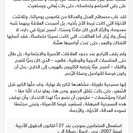
فغلب الشر على مساحات واسعة من حياتنا، وانعكس ذلك سلبًا
اقتصاد
على رقي المجتمع وتماسكه، حتى بات يُعاني ويستغيث.
لقد غاب مصطلح العدل والعدالة من قاموس يومياتنا، وتلاشت
مقالات
الأخوّة التي كانت تربط الأخ بأخيه، بل أصبحت العلاقة بينهما شبه
معدومة. والجّار الذي كان ملاذًا وسندًا، أصبح غريبًا في داره، لا
مطبخ
يُسأل ولا يُزار. أما العائلات، التي كانت نسيجًا متماسكًا، فقد أصابها
التفكك والبعد، حتى غدت أواصرها هشّة.
صحة وطب
ولم يقف التراجع عند حدود العلاقات الأسرية والاجتماعية، بل طال
حتى المناسبات الدينية والوطنية، فالعيد – الذي كان رمزًا للفرح
مجلة الحمرا
واللقاء – أصبح عبئًا يتجنبه الكثيرون بالهروب إلى الخارج، بدل أن
يكون فرصة للتواصل وصلة الرّحم.
جمال وازياء
إنها مسرحية طويلة، مشاهدها تتكرر بلا نهاية، وقد ملّها الكبير قبل
تكنولوجيا
الصّغير، حتى باتت تقلق الجميع. ومن هنا، يعلو نداء: كلّنا معًا –
أفرادًا ومؤسّسات – ملزمون أن نضع حدًّا لهذا الانحدار، وأن نوقف
فن
هذه المسرحية المرهقة، لنستعيد قيمنا الأصيلة، ونبني مجتمعًا
تسوده العدالة، الأخوّة، والرّحمة.
ستوديو انتخابات 2022
استعمال المضامين بموجب بند 27 أ لقانون الحقوق الأدبية