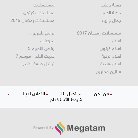
مطبخ
ستوديو انتخابات 2022
صحة وطب
مـسـلسـلات
مجلة الحمرا
مسلسلات كرتون
جمال وازياء
مسلسلات رمضان 2019
مسلسلات رمضان 2017
برامج تلفزيون
افلام
منوعات
افلام كرتون
رقص النجوم 3
افلام تركية
حديث البلد - موسم 7
افلام هندية
تراتيل جمعة الالام
فنانين محليين
من نحن
اتصل بنا
للاعلان لدينا
شروط الأستخدام