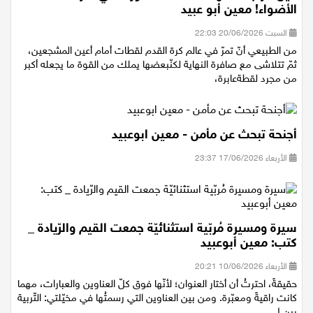
حين هزم المشهد الكلمات الصورة التي سرقت
الأضواء! معين أبو عبيد
السبت 20/06/2026 22:03
من الطبيعي أنّ تمرّ في عالم كرة القدم لقطات أمام أعين المشجعين،
ثمّ تتلاشى مع صافرة النهاية لكنّبعضها يملك من القوة ما يجعله أكبر
من مجرد لقطةعابرة،
أجنحة تبحث عن مأمن - معين ابوعبيد
الأربعاء 17/06/2026 23:37
سيرة ومسيرة مُربّية استثنائيّة جمعت القيم والرّيادة _
كتب: معين أبوعبيد
الأربعاء 10/06/2026 20:21
حقيقةً، احترتُ أن أختار العنوان؛ لأنّها فوق كلّ العناوين والعبارات، مهما
كانت راقيةً ومعبّرة. ومن بين العناوين التي رسمتُها في مخيّلتي: التّربية