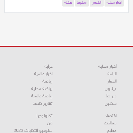
اخبار محليه
القدس
سقوط
طفله
أخبار محلية
عرابة
الرامة
اخبار عالمية
المغار
رياضة
عيلبون
رياضة محلية
دير حنا
رياضة عالمية
سخنين
تقارير خاصة
اقتصاد
تكنولوجيا
مقالات
فن