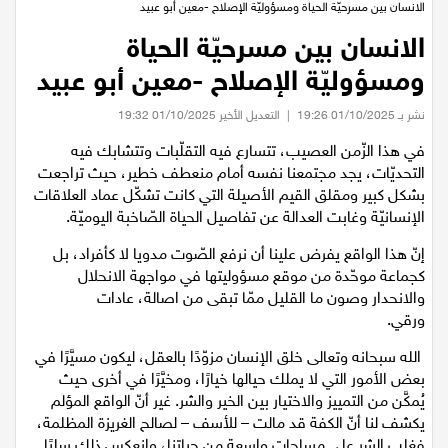
عيلبون
الرئيسية
/
مقالات وخواطر
/
معين أبو عبيد
/
الانسان بين مسرحيّة الحياة ومسؤوليّة الإصلاح -معين أبو عبيد
الانسان بين مسرحيّة الحياة
دير حنا
ومسؤوليّة الإصلاح -معين أبو عبيد
سخنين
نشر بـ 01/10/2025 19:26
|
التعديل الأخير 01/10/2025 19:32
في هذا الزّمن العصيب، تتسارع فيه التقلّبات وتتشابك فيه
عرابة
التحديّات، يجد مجتمعنا نفسه أمام منعطف خطير، حيث تراجعت
بشكل كبير ومقلق القيم الأصيلة التي كانت تشكّل عماد العلاقات
اخبار عالمية
الإنسانيّة وغابت العدالة عن تفاصيل الحياة الصّاخبة اليوميّة.
إنّ هذا الواقع يفرض علينا أن نرفع الصّوت مدويا لا كأفراد، بل
رياضة
كجماعة موحّدة من موقع مسؤوليتها في مواجهة الانحلال
والانحدار وصون ما القليل ممّا تبقى من اصالة، عادات
رياضة محلية
ورقي.
الله سبحانه وتعالى خلق الإنسان مزوّدًا بالعقل، ليكون مسيَّرًا في
رياضة عالمية
بعض الأمور التي لا يملك حيالها خيارًا، ومخيَّرًا في أخرى حيث
يُمكَّن من التمييز والاختيار بين الخير والشر. غير أنّ الواقع المؤلم
تقارير خاصة
يكشف لنا أنّ الكفة قد مالت – للأسف – لصالح الغريزة المظلمة،