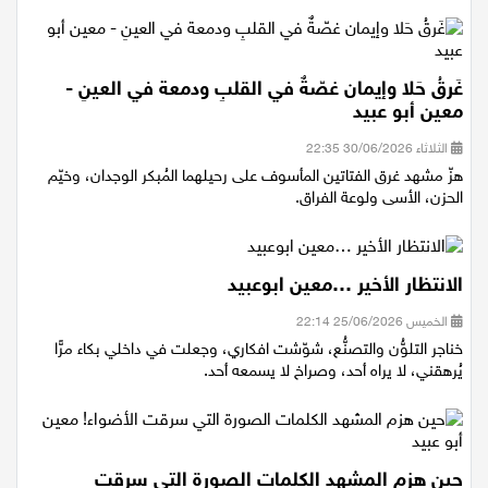
لا تجعل قلبك كنهر العطش
غَرقُ حَلا وإيمان غصّةٌ في القلبِ ودمعة في العينِ -
معين أبو عبيد
الثلاثاء 30/06/2026 22:35
هزّ مشهد غرق الفتاتين المأسوف على رحيلهما المُبكر الوجدان، وخيّم
الحزن، الأسى ولوعة الفراق.
الانتظار الأخير …معين ابوعبيد
الخميس 25/06/2026 22:14
خناجر التلوُّن والتصنُّع، شوّشت افكاري، وجعلت في داخلي بكاء مرًّا
يُرهقني، لا يراه أحد، وصراخ لا يسمعه أحد.