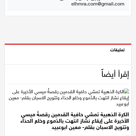
لسنة 2007، يرجى ارسال رسالة الى:
elhmra.com@gmail.com
تعليقات
إقرأ أيضاً
الكرة الذهبية تمشي حافية القدمين رقصةُ ميسي
الأخيرة على إيقاع نشاز انتهت بالدّموع وخلع الحذاء
وتتويج الاسبان بقلم- معين ابوعبيد