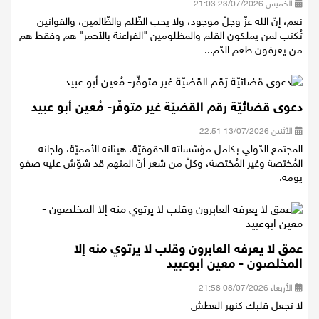
الخميس 23/07/2026 21:03
نعم، إنّ الله عزّ وجلّ موجود، ولا يحب الظّلم والظّالمين، والقوانين
تُكتب لمن يملكون القلم والمظلومين "الفراعنة بالأحمر" هم وفقط هم
من يعرفون طعم الدّم...
دعوى قضائيّة رَقم القضيّة غير متوفّر- مُعين أبو عبيد
الأثنين 13/07/2026 22:51
المجتمع الدّولي بكامل مؤسّساته الحقوقيّة، هيئاته الأمميّة، ولجانه
المُختصة وغير المُختصة، وكلّ من شعر أنّ المتهم قد شوّش عليه صفو
يومه.
عمق لا يعرفه العابرون وقلب لا يرتوي منه إلا
المخلصون - معين ابوعبيد
الأربعاء 08/07/2026 21:58