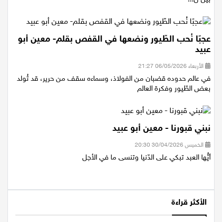
بين ل...
عجبًا نُحب الطّيور ونضعها في القفص بقلم- معين أبو
عبيد
الأربعاء 06/05/2026 21:27
في عالم حدوده قضبان من الفولاذ، وسماءه سقف من حرير، قد تُولد
بعض الطّيور وفكرة العالم
نبني قبورنا - معين أبو عبيد
الخميس 30/04/2026 20:30
أيُّها العبد تبكي على الدّنيا وتنسى ما في الأجل
الأكثر قراءة