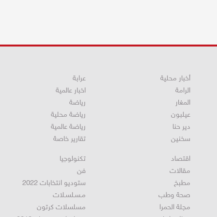
أخبار محلية
عرابة
الرامة
اخبار عالمية
المغار
رياضة
عيلبون
رياضة محلية
دير حنا
رياضة عالمية
سخنين
تقارير خاصة
اقتصاد
تكنولوجيا
مقالات
فن
مطبخ
ستوديو انتخابات 2022
صحة وطب
مـسـلسـلات
مجلة الحمرا
مسلسلات كرتون