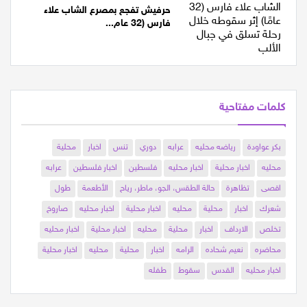
الأثنين 13/07/2026 22:40
حرفيش تفجع بمصرع الشاب علاء
فارس (32 عام...
كلمات مفتاحية
بكر عواودة
رياضه محليه
عرابه
دوري
تنس
اخبار
محلية
محليه
اخبار محلية
اخبار محليه
فلسطين
اخبار فلسطين
عرابه
اقصى
تظاهرة
حالة الطقس، الجو، ماطر، رياح
الأطعمة
طول
شعرك
اخبار
محلية
محليه
اخبار محلية
اخبار محليه
صاروخ
تخلص
الارداف
اخبار
محلية
محليه
اخبار محلية
اخبار محليه
محاضره
نعيم شحاده
الرامه
اخبار
محلية
محليه
اخبار محلية
اخبار محليه
القدس
سقوط
طفله