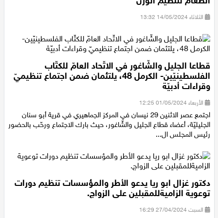
"إدارة السعرات الحرارية".. تعديلات بسيطة على وجبات
الطعام لتنظيم الوزن
الثلاثاء 14/05/2024 13:32
قطاعا الجليل والشّاغور في الاتّحاد العامّ للكتّاب
الفلسطينيّين- الكرمل 48، يلتئمان ضمن اجتماع تنظيميّ
وقراءات أدبيّة
الأربعاء 01/05/2024 12:25
اجتمع عصر الاثنين 29 نيسان في المركز الجماهيري في قرية أبو سنان
الجليليّة، أعضاء قطاع الجليل والشّاغور، حيث بارك الاجتماع ورحّب بالحضور
رئيس المجلس ال...
دكتور غزال ابو ريا يدعو الأطر والمؤسسات تنظيم دورات
توعوية الزاميةللمقبلين على الزواج.