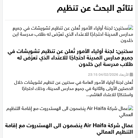
الرئيسية
/
نتائج البحث عن تنظيم
عيلبون
نتائج البحث عن تنظيم
دير حنا
سخنين
عرابة
سخنين: لجنة أولياء الأمور تُعلن عن تنظيم تشويشات في
جميع مدارس المدينة احتجاجًا للاعتداء الذي تعرّض له
طلاب مدرسة ابن خلدون
اخبار عالمية
الأربعاء 04/02/2026 23:15
رياضة
تُعلن لجنة أولياء الأمور العامة في سخنين عن تنظيم تشويشات خلال
الحصتين الأولى والثانية في جميع مدارس المدينة، وذلك احتجاجًا
واستنكارًا للاعتداء الغاشم...
رياضة محلية
رياضة عالمية
عمال شركة Air Haifa ينضمون الى الهستدروت مع إقامة
تقارير خاصة