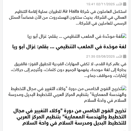
التنظيم العمالي
الأحد 02/11/2025 15:41
اقتصاد
استكمل العاملون في شركة Air Haifa للطيران عملية إقامة التنظيم
العمالي في الشركة، بحيث ستكون الهستدروت من الآن فصاعداُ الممثل
مقالات
الرسمي للعاملين في الشركة...
مطبخ
لغة موحّدة في الملعب التنظيمي ... بقلم: غزال أبو ريا
صحة وطب
الأحد 03/08/2025 21:35
مجلة الحمرا
في عالم كرة القدم، لا تكفي المهارات الفردية لتحقيق الفوز؛ فالفريق
بحاجة إلى لغة موحدة، يفهمها الجميع دون كلمات، وتُترجم إلى حركات،
جمال وازياء
إشارات، ومواقف جماع...
تكنولوجيا
فن
تخريج الفوج الخامس من دورة "وكلاء التغيير في مجال
ستوديو انتخابات 2022
التخطيط والهندسة المعمارية" بتنظيم المركز العربي
للتخطيط البديل ومدرسة السلام في واحة السلام