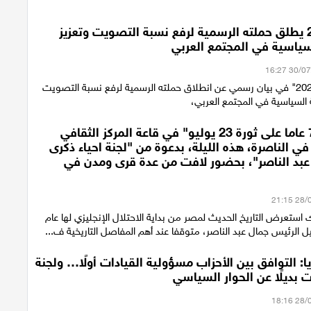
ائتلاف 2026 يطلق حملته الرسمية لرفع نسبة التصويت وتعزيز
سياسية في المجتمع العربي
أعلن "ائتلاف 2026" في بيان رسمي عن انطلاق حملته الرسمية لرفع نسبة التصويت
 السياسية في المجتمع العربي،
احتفالية "74 عاما على ثورة 23 يوليو" في قاعة المركز الثقافي
ي الناصرة، هذه الليلة، بدعوة من "لجنة احياء ذكرى
 عبد الناصر"، بحضور لافت من عدة قرى ومدن في
استعرض التاريخ الحديث لمصر من بداية الاحتلال الإنجليزي لها عام
ريا: التوافق بين الأحزاب مسؤولية القيادات أولًا… ولجنة
 بديلًا عن الحوار السياسي