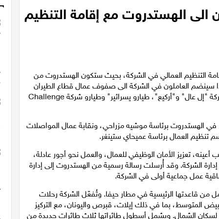
Air Haif ينضمون الى الهستدروت مع إقامة التنظيم
 Air Haifa للطيران عملية إقامة التنظيم العمالي في الشركة، بحيث ستكون الهستدروت من
هذا سينضم العاملون في الشركة الى صفوف عمال قطاع الطيران
الممثلين بالفعل من قبل الهستدروت، بضمنهم عمال شركة "إل عال" و"أركيع"، طيارو يسرائير" وطيارو شركة Challenge
ا في الهستدروت برئاسة موشيه مزراحي، ونقابة عمال المواصلات
سم تنظيم العمال برئاسة عميحاي ستينغر.
أعينه، تعزيز الأمان الوظيفي للعمال، والعمل نحو أجور عادلة،
إدارة الشركة. وقد أُرسلت رسالة رسمية من الهستدروت إلى إدارة
اقية عمل جماعية أولى في الشركة.
كة Air Haifa قد تأسست في عام 2023 وتعمل من قاعدتها الرئيسية في مطار حيفا. وتُفعّل الشركة رحلات
يض المتوسط، بما في ذلك إيلات، قبرص واليونان، مع التركيز
لسكان الشمال. ويشمل أسطول طائراتها ثلاث طائرات جديدة من