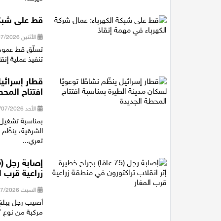
قط على شبكة
الأثنين 20/07/2026 13:50
تسلّق قط عمود 
تنفيذ عملية إنقا
قطار إسرائيل
افتتاح المحط
الأحد 19/07/2026 18:29
بمناسبة تشغيل 
الشرقية، ينظّم 
تعري...
زراعية قرب ا
السبت 18/07/2026 17:39
مركبة من نوع "ت