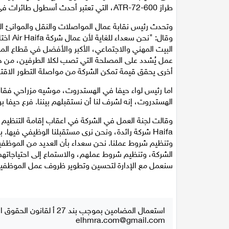
طراز ATR-72-600، التي تعتبر أحدث أسطول طائرات في إسرائيل.
وتحدث رئيس نقابة عمال المواصلات والنقل والموانئ الب
وقال: "
البيت المهني والاجتماعي، الأكبر والأفضل في قطاع ال
عمل يُشدد على المصلحة التي تصب لكلا الطرفين، من
أخرى يحقق قيمة تمكن الشركة من مواصلة التطور الاقت
الهستدروت، إنه لشرف لنا أن نستقبلهم بيننا. فرع حي
Haifa شركة رائدة، ونحن نرى مستقبلنا الوظيفي فيها
وتنظيم شروط عملنا. نحن سعداء بأن العديد من الموظف
الشركة، وتنظيم شروط عملهم، والاستماع إلى احتياجاتهم،
سنعمل مع الإدارة لتحسين وتطوير ظروف عمل الموظفين
استعمال المضامين بموجب بند 27 أ لقانون الحقوق الأدبية لسنة 2007، يرجى ارسال رسالة الى:
elhmra.com@gmail.com