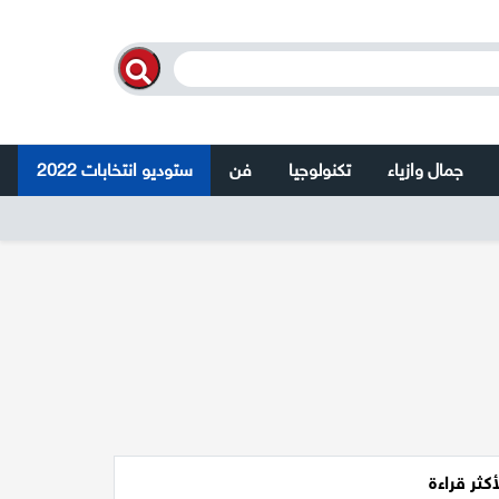
جمال وازياء
تكنولوجيا
فن
ستوديو انتخابات 2022
أكثر قراءة