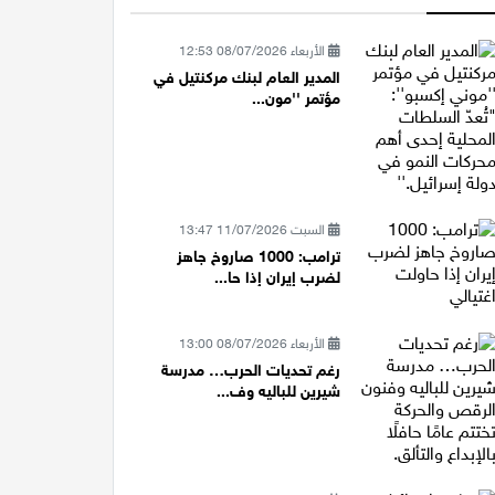
الأربعاء 08/07/2026 12:53
المدير العام لبنك مركنتيل في
مؤتمر ''مون...
السبت 11/07/2026 13:47
ترامب: 1000 صاروخ جاهز
لضرب إيران إذا حا...
الأربعاء 08/07/2026 13:00
رغم تحديات الحرب… مدرسة
شيرين للباليه وف...