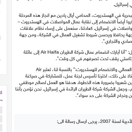
حرية في الهستدروت، المحامي أيال يادين مع انجاز هذه المرحلة
نحن سعداء للغاية لأن عمال شركة Air Haifa اختاروا أيضاً الانضمام إلى نقابة عمال المواصلات في الهستدروت –
مواصلات في إسرائيل. كعادتنا، سنعمل على إرساء نظام علاقات
 جهة يحافظ ويحسن شروط تشغيل العمال في الشركة، ومن جهة
صادي والتجاري".
اما رئيس لواء حيفا في الهستدروت، موشيه مزراحي فقال: "أنا أبارك انضمام عمال شركة الطيران Air Haifa إلى عائلة
فا برئاستي يقف تحت تصرفهم في كل وقت".
وقالت لجنة العمل في الشركة في اعقاب إقامة التنظيم العمالي والانضمام للهستدروت:" بالنسبة لنا، تعتبر Air
. بناءً على ذلك، اخترنا تأسيس لجنة عمل، للمشاركة في صياغة
ين شعروا بضرورة هذه الخطوة. هدفنا هو العمل لصالح موظفي
 وجعل الشركة شركة الطيران الرائدة في إسرائيل. نحن نؤمن بأننا
كل
 ونجاح الشركة على حد سواء".
ب
م
ا