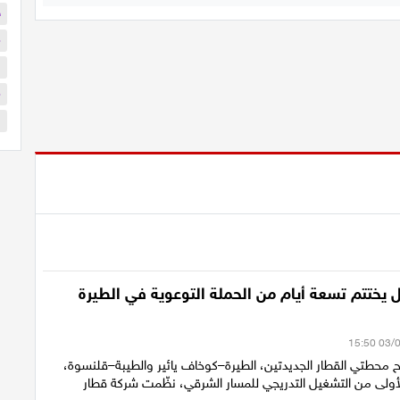
ح
م
ا
م
ا
 يختتم تسعة أيام من الحملة التوعوية في الطيرة
ح محطتي القطار الجديدتين، الطيرة–كوخاف يائير والطيبة–قلنسوة،
أولى من التشغيل التدريجي للمسار الشرقي، نظّمت شركة قطار