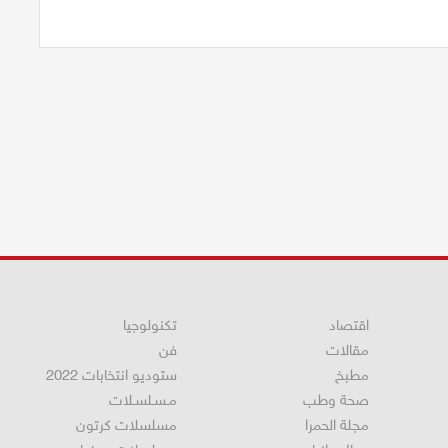
اقتصاد
تكنولوجيا
مقالات
فن
مطبخ
ستوديو انتخابات 2022
صحة وطب
مـسـلسـلات
مجلة الحمرا
مسلسلات كرتون