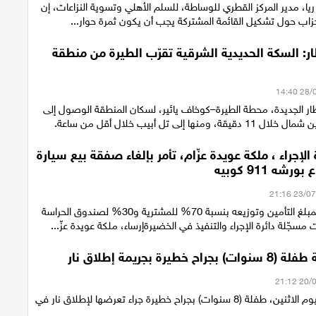
 ريا، مدير المركز القطري للوساطة، للسلم الأهلي وتسوية النزاعات، إن
حزاب حول تشكيل القائمة المشتركة يجب أن يكون ثمرة حوار...
ر: السكة الحديدية الشرقية تقرّب الطيرة من منطقة
ار الجديدة، محطة الطيرة–كوخاف يائير، لسكان المنطقة الوصول إلى
منها إلى تل أبيب خلال أقل من ساعة.
 الإجراء ، ملكة عويدة عزّام، تأمر بإلغاء صفقة بيع سيارة
شه 911 كوبيه
مصادرة جزئية لمبلغ التأمين وتوزيعه بنسبة 70% للمشترية و30% لصندوق الحراسة
مسجّلة دائرة الإجراء والتنفيذ في الخضيرةإرساء، ملكة عويدة عزّ...
 خطيرة بجريمة إطلاق نار
أصيبت مساء اليوم الاثنين، طفلة (8 سنوات) بجراح خطيرة جراء تعرضها لإطلاق نار في