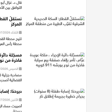
قال د. غزال أبو
التوافق بين الأ
نستقلّ القطا
المركز
الثلاثاء 28/07/2026 14:40
تتيح محطة القط
محطة رأس العين شمال خلال 11 دقيقة، و
مسجّلة دائرة
فاخرة من نوع بور
الخميس 23/07/2026 21:16
القضائية أصدرت 
ديرحنا: إصابة طفلة (8 سنوات) بجراح
الأثنين 20/07/2026 21:12
ديرحنا.