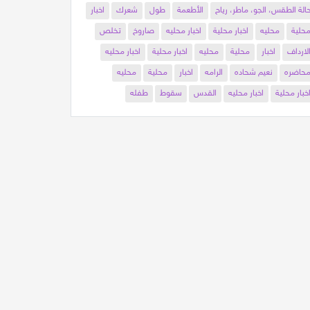
الة الطقس، الجو، ماطر، رياح
الأطعمة
طول
شعرك
اخبار
حلية
محليه
اخبار محلية
اخبار محليه
صاروخ
تخلص
لارداف
اخبار
محلية
محليه
اخبار محلية
اخبار محليه
حاضره
نعيم شحاده
الرامه
اخبار
محلية
محليه
خبار محلية
اخبار محليه
القدس
سقوط
طفله