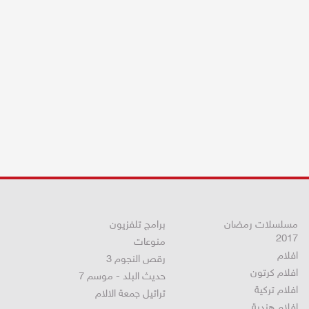
مسلسلات رمضان
برامج تلفزيون
2017
منوعات
افلام
رقص النجوم 3
افلام كرتون
حديث البلد - موسم 7
افلام تركية
تراتيل جمعة الالام
افلام هندية