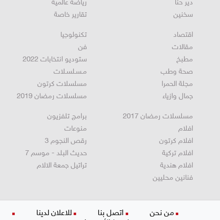
دير حنا
رياضة عالمية
سخنين
تقارير خاصة
اقتصاد
تكنولوجيا
مقالات
فن
مطبخ
ستوديو انتخابات 2022
صحة وطب
مـسـلسـلات
مجلة الحمرا
مسلسلات كرتون
جمال وازياء
مسلسلات رمضان 2019
مسلسلات رمضان 2017
برامج تلفزيون
افلام
منوعات
افلام كرتون
رقص النجوم 3
افلام تركية
حديث البلد - موسم 7
افلام هندية
تراتيل جمعة الالام
فنانين محليين