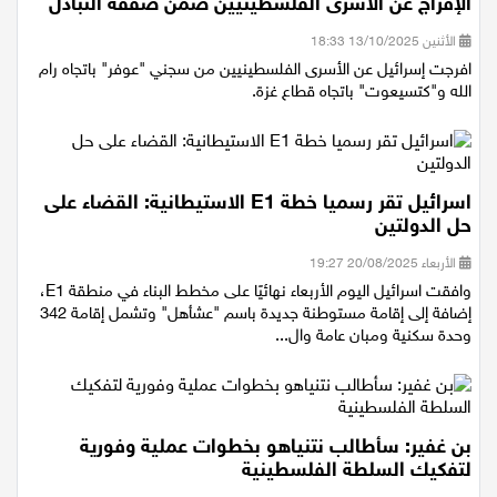
الإفراج عن الأسرى الفلسطينيين ضمن صفقة التبادل
الأثنين 13/10/2025 18:33
افرجت إسرائيل عن الأسرى الفلسطينيين من سجني "عوفر" باتجاه رام
الله و"كتسيعوت" باتجاه قطاع غزة.
اسرائيل تقر رسميا خطة E1 الاستيطانية: القضاء على
حل الدولتين
الأربعاء 20/08/2025 19:27
وافقت اسرائيل اليوم الأربعاء نهائيًا على مخطط البناء في منطقة E1،
إضافة إلى إقامة مستوطنة جديدة باسم "عشأهل" وتشمل إقامة 342
وحدة سكنية ومبان عامة وال...
بن غفير: سأطالب نتنياهو بخطوات عملية وفورية
لتفكيك السلطة الفلسطينية