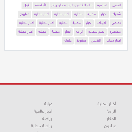
محليه
اخبار محلية
اخبار محليه
فلسطين
اخبار فلسطين
عرابه
اقصى
تظاهرة
حالة الطقس، الجو، ماطر، رياح
الأطعمة
طول
شعرك
اخبار
محلية
محليه
اخبار محلية
اخبار محليه
صاروخ
تخلص
الارداف
اخبار
محلية
محليه
اخبار محلية
اخبار محليه
محاضره
نعيم شحاده
الرامه
اخبار
محلية
محليه
اخبار محلية
اخبار محليه
القدس
سقوط
طفله
أخبار محلية
عرابة
الرامة
اخبار عالمية
المغار
رياضة
عيلبون
رياضة محلية