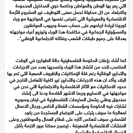
الى التصرف بمسؤولية وطنية وتقدير الظروف المعيشية الصعبة
اقتصاد
التي يمر بها الوطن والمواطن وخاصة ذوي المداخيل المحدودة
والابتعاد عن كل محاولة تحمل معنى التوظيف غير المشروع للأزمة
الاقتصادية والمعيشية التي تفرض نفسها في المواجهة مع وباء
مقالات
كورونا لزيادة ارباحهم على حساب صحة وجيوب المواطنين
والمسؤولية الجماعية في مكافحة هذا الوباء وتوزيع أعباء مواجهته
مطبخ
بعدالة على جميع طبقات الشعب وفئاته الاجتماعية الوطني’ .
صحة وطب
كما أشاد بإعلان الحكومة الفلسطينية حالة الطوارئ في الوقت
مجلة الحمرا
المناسب للحد من انتشار هذا الوباء وتصديها بعدد من الاجراءات
والتدابير الوقائية رغم قلة الإمكانيات والظروف الصعبة التي تمر بها
جمال وازياء
البلاد وأكد ان هذه الاجراءات والتدابير غير كافية للتعامل الناجح في
حدود الامكانيات مع الآثار الاقتصادية والاجتماعية التي نحن في
تكنولوجيا
مواجهتها في الاسابيع وربما الاشهر القادمة ودعا الى إنشاء
صندوق وطني يشمل المخيمات الفلسطينية في لبنان وسوريه
فن
تشارك فيه الحكومة ومؤسسات القطاع الخاص ورجال الاعمال
لمعالجة ما سوف يترتب على الاوضاع المستجدة من ركود
ستوديو انتخابات 2022
اقتصادي سوف تنعكس آثاره على قطاع العمال والموظفين وعلى
المنشآت الاقتصادية الضعيفة ، ليصبح ممكنا عبور الازمة بأقل