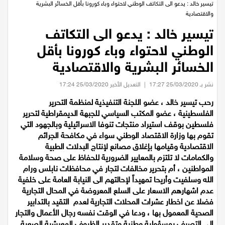
عيلبون
الرئيسية
/
اخبار فلسطين
/
تيسير خالد : يدعو الى التكاتف الوطني لاحتواء وباء كورونا بأقل الخسائر البشرية
والاقتصادية
دير حنا
تيسير خالد : يدعو الى التكاتف
الوطني لاحتواء وباء كورونا بأقل
سخنين
الخسائر البشرية والاقتصادية
عرابة
نشر بـ 25/03/2020 17:27
|
التعديل الأخير 25/03/2020 17:24
رحب تيسير خالد ، عضو اللجنة التنفيذية لمنظمة التحرير
اخبار عالمية
الفلسطينية ، عضو المكتب السياسي للجبهة الديمقراطية لتحرير
فلسطين بوقف استيراد منتجات تنوفا الاسرائيلية وبالجهود التي
رياضة
تقوم بها وزارة الاقتصاد الوطني سواء في مكافحة الجرائم
الاقتصادية وقيامها بإغلاق مصانع لإنتاج البدلات الطبية
رياضة محلية
والكمامات لا تلتزم بالمعايير الضرورية للحفاظ على صحة وسلامة
المواطنين ، أم بتحرير مخالفات لتجار في محافظات نابلس ورام
الله وسلفيت وأريحا تمهيداً لإحالتهم الى النيابة العامة على خلفية
رياضة عالمية
عدم اشهارهم الاسعار على السلع المعروضة في المحال التجارية
فضلا عن اخطار عشرات المحلات التجارية لعدم التقيد بالتدابير
تقارير خاصة
الصحية المعمول بها ، ودعا في الوقت نفسه رجال الأعمال والتجار