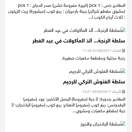
المقادير خس : 1 pcs (كبيرة مفرومة خشن) صدر الدجاج : 1 pcs
(مشوي مقطع شرائح) جبنة بازميزان : ربع كوب (مبشورة) زيت الزيتون
: ثلاث أرباع الكوب ا...
سلطة الرنجة... ألذ المأكولات في عيد الفطر
الثلاثاء 27/06/2017 11:45
رنجة مخلية ومقطعة مكعبات صغيرة.
سلطة الفتوش التركي للرجيم
الأربعاء 29/03/2017 13:27
المقادير بندورة: 2 حبة (مفرومة) البصل الأخضر: عود (مفروم)
البقدونس: ربع كوب (مفروم) النعناع: ربع كوب (مفروم) الباذنجان: 2
حبة (مقطع مكعبات ومشوي...