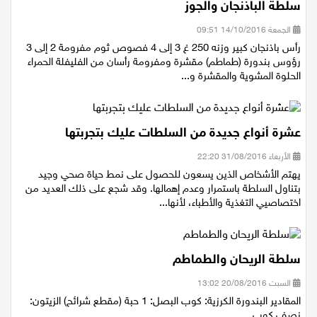
سلطة الباذنجان والجوز
الجمعة 14/10/2016 09:51
رأس باذنجان كبير وزنه 250 غ 3 إلى 4 فصوص ثوم مفرومة 2 إلى 3
رؤوس بندورة (طماطم) مقشرة ومفرومة رأسان من الفليفلة الحمراء
الحلوة المشوية والمقشرة و...
عشرة أنواع جديدة من السلطات عليك بتجربتها
الأربعاء 31/08/2016 22:20
يهتم الأشخاص الذين يسعون للحصول على نمط حياة صحي وجيد
بتناول السلطة باستمرار وعدم إهمالها. وقد شجع على ذلك العديد من
اختصاصيي التغذية والأطباء، لأنها...
سلطة الريحان والطماطم
السبت 20/08/2016 13:02
المقادير البندورة الكرزية: كوب البصل: 1 حبة (مقطع شرائح) الزيتون:
نصف كوب