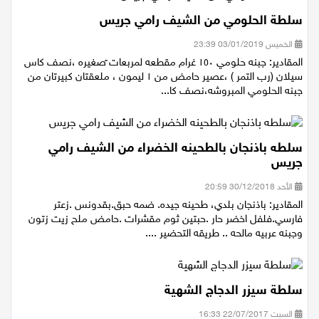
سلطة الحلومي من الشيف رامي جريس
الخميس 03/01/2019 23:39
المقادير: جبنه حلومي ١٥٠ غرام مقطعه لمربعات ًصغيره ،نصف كاس
سيلان (رب التمر ) ،عصير حامض من ١ ليمون ، ملعقتان كبيرتان من
جبنه الحلومي المبروشه،نصف كا...
سلطه باذنجان بالطحينه الخضراء من الشيف رامي
جريس
الأحد 30/12/2018 20:59
المقادير: باذنجان بلدي، طحينه جيده. ضمه حبق.بقدونس .زعتر
فارسي.فلفل اخضر حار .حبتين ثوم مقشرات .حامض ملح زيت زتون
وجبنه عربيه مالحه .. طريقه التحضير ....
سلطة سيزر الدجاج الشهية
السبت 22/07/2017 16:33