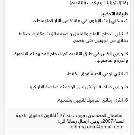
رقائق تورتيلا: ربع كوب (للتقديم)
اقتصاد
طريقة التحضير
1. سخني زيت الزيتون في مقلاة عى النار المتوسطة.
مقالات
2. تبلي الدجاج بالملح والفلفل وأضيفه للزيت وقلبيه لمدة 5
مطبخ
دقائق من الجهتين حتى ينضج.
3. وزعي الخس في طبق التقديم ثم الدجاج المطهو ثم البندورة
صحة وطب
والذرة والفاصوليا.
مجلة الحمرا
4. انثري نوعي الجبنة فوق الخليط.
جمال وازياء
5. وزعي صلصة الرانش على الوجه ثم صلصة الباربكيو.
تكنولوجيا
6. انثري رقائق التورتيلا للتزيين وقدميه.
فن
استعمال المضامين بموجب بند 27 أ لقانون الحقوق الأدبية
لسنة 2007، يرجى ارسال رسالة الى:
ستوديو انتخابات 2022
elhmra.com@gmail.com