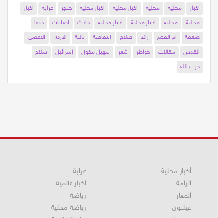
اخبار
محلية
محليه
اخبار محلية
اخبار محليه
خنجر
عرابه
اخبار
محلية
محليه
اخبار محلية
اخبار محليه
حادث
اصابات
حيفا
صعقة
ام الفحم
رائد
صلاح
انتفاضة
ثالثة
الاردن
الاقصى
القدس
مقالات
خواطر
شعر
سهيل مخول
إسرائيل
سلاح
حزب الله
أخبار محلية
عرابة
الرامة
اخبار عالمية
المغار
رياضة
عيلبون
رياضة محلية