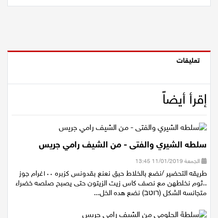
تعليقات
إقرأ أيضاً
سلطه الشيري والفتى - من الشيف رامي جريس
الجمعة 11/01/2019 13:45
طريقه التحضير /نضع بالخلاط حبق نعنع بقدونس كزبره ١٠٠غرام جوز
..ثوم نخلطهن مع نصف كاس زيت الزيتون حتى يصبح صلصه خضراء
متجانسه الشكل (רוטב) نضع هده الخل...