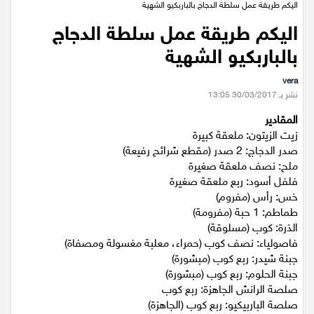
عيلبون
اليكم طريقة عمل سلطة الدجاج بالباربكيو الشهية
اليكم طريقة عمل سلطة الدجاج
دير حنا
بالباربكيو الشهية
vera
سخنين
نشر بـ 30/03/2017 13:05
المقادير
عرابة
زيت الزيتون: ملعقة كبيرة
صدر الدجاج: 2 صدر (مقطع شرائح رفيعة)
اخبار عالمية
ملح: نصف ملعقة صغيرة
فلفل أسود: ربع ملعقة صغيرة
رياضة
خس: رأس (مفروم)
طماطم: 1 حبة (مفرومة)
الذرة: كوب (مسلوقة)
رياضة محلية
فاصولياء: نصف كوب (حمراء، معلبة مغسولة ومصفاة)
جبنة شيدر: ربع كوب (مبشورة)
رياضة عالمية
جبنة الحلوم: ربع كوب (مبشورة)
صلصة الرانش الجاهزة: ربع كوب
صلصة الباربيكيو: ربع كوب (الجاهزة)
تقارير خاصة