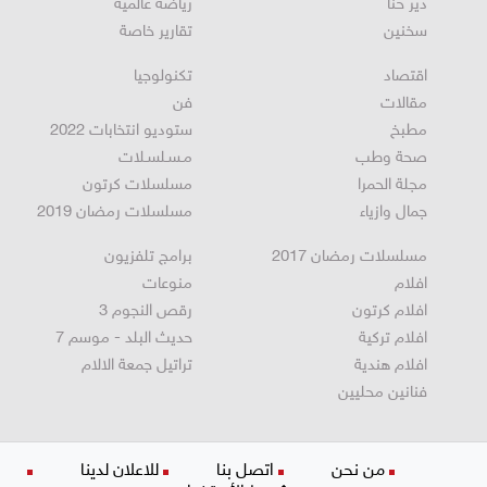
دير حنا
رياضة عالمية
سخنين
تقارير خاصة
اقتصاد
تكنولوجيا
مقالات
فن
مطبخ
ستوديو انتخابات 2022
صحة وطب
مـسـلسـلات
مجلة الحمرا
مسلسلات كرتون
جمال وازياء
مسلسلات رمضان 2019
مسلسلات رمضان 2017
برامج تلفزيون
افلام
منوعات
افلام كرتون
رقص النجوم 3
افلام تركية
حديث البلد - موسم 7
افلام هندية
تراتيل جمعة الالام
فنانين محليين
من نحن
اتصل بنا
للاعلان لدينا