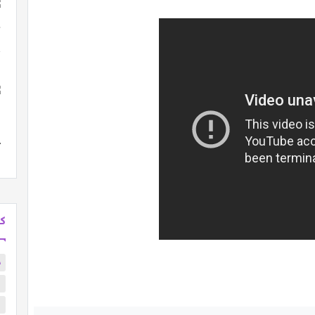
كل
ح
ا
ا