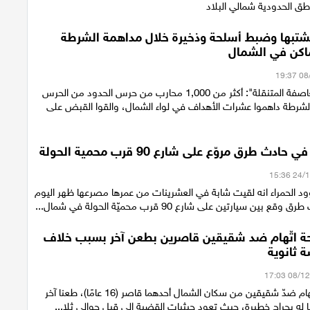
اطق الحدودية شمالي البلاد
قال 41 مشتبها وضبط أسلحة وذخيرة خلال مداهمة الشرطة
اكن في الشمال
نشاط حملة "العاصفة المتنقلة": أكثر من 1,000 محارب من حرس الحدود من الحرس
الشرطة داهموا عشرات الأهداف في لواء الشمال، والقوا القبض على
دث طرق مروّع على شارع 90 قرب محمية الحولة
ود الحمراء انه لقيت شابة في العشرينات من عمرها مصرعها ظهر اليوم
بين سيارتين على شارع 90 قرب محميّة الحولة في شمال...
حة اتّهام ضد شقيقين قاصرين بطعن آخر بسبب خلاف
 ثانوية
قدمت لائحة اتهام ضدّ شقيقين من سكان الشمال أحدهما قاصر (16 عامًا)، طعنا آخر