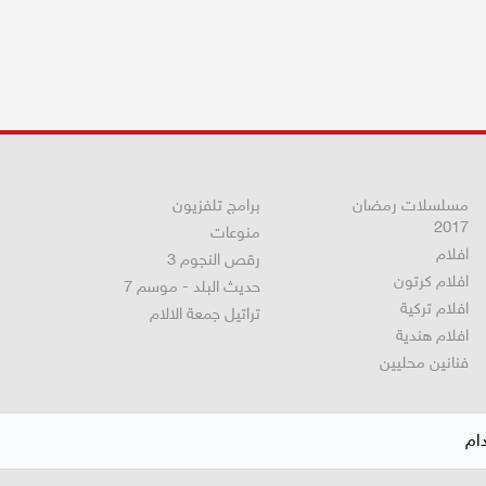
مسلسلات رمضان
برامج تلفزيون
2017
منوعات
افلام
رقص النجوم 3
افلام كرتون
حديث البلد - موسم 7
افلام تركية
تراتيل جمعة الالام
افلام هندية
فنانين محليين
ام