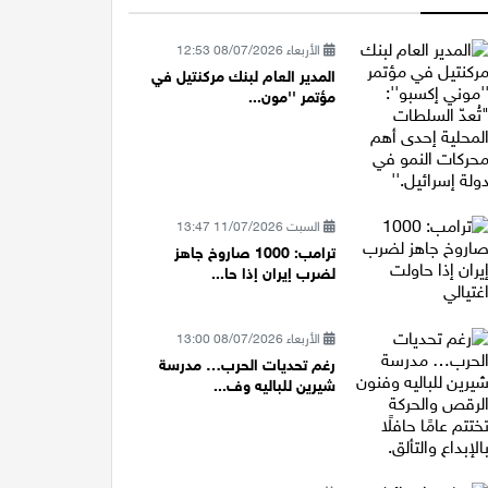
الأربعاء 08/07/2026 12:53
المدير العام لبنك مركنتيل في
مؤتمر ''مون...
السبت 11/07/2026 13:47
ترامب: 1000 صاروخ جاهز
لضرب إيران إذا حا...
الأربعاء 08/07/2026 13:00
رغم تحديات الحرب… مدرسة
شيرين للباليه وف...