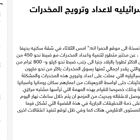
ائيليه لاعداد وترويج المخدرات
نسخة الى موقع الحمرا انه:" امس الثلاثاء في شقة سكنيه بحيفا
كشفت الشرطة ،وحدة اليمار المركزية بالمنطقة الساحلية ، عن مختبر متطور لتنمية واعداد المخدرات مع ضبط نحو 450 من
نبته مخدر المريخوانا باحجام مختلفه ، في مختبر مائي من الاكثر تطورا بالبلاد جنبا الى جنب ضبط نحو كيلو و- 800 غرام من
لتي يقدر اجمالي ثمنها بسوق المخدرات باكثر من نحو مليون
ائيليه التي عملت على اعداد وترويج هذه المخدرات والمشكلة
الي سنوات الثلاثينات حتى اواسط الاربعينات من اعمارهم سكان رومانيا واسبانيا
ية وذلك خصيصا للقيام بهذه المهمة التي ترأسها مشتبه مركزي
لتوصل لاعتقاله وبحيث من المزمع ان يتم خلال ساعات نهار اليوم
 على ذمة التحقيقات الجارية في هذة القضية التي تشكل فيما
مستوى الاقليمي هناك كما وفي ظل توقع تنفيذ اعتقالات اخرى