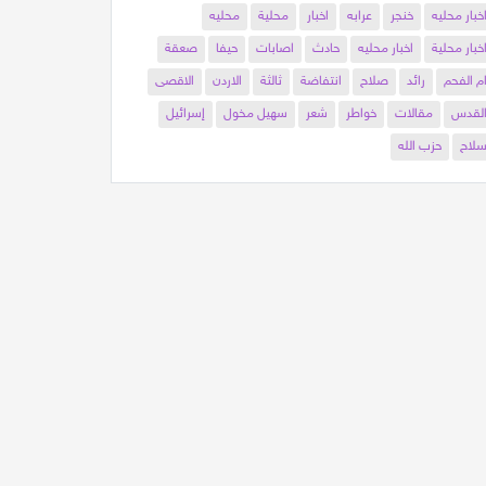
خبار محليه
خنجر
عرابه
اخبار
محلية
محليه
خبار محلية
اخبار محليه
حادث
اصابات
حيفا
صعقة
م الفحم
رائد
صلاح
انتفاضة
ثالثة
الاردن
الاقصى
لقدس
مقالات
خواطر
شعر
سهيل مخول
إسرائيل
لاح
حزب الله