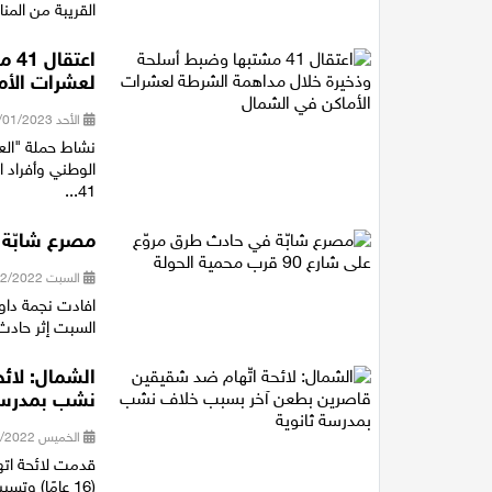
القريبة من المن
اعت
لعشرات الأم
الأحد 08/01/2023 19:37
الوطني وأفراد 
41...
مصرع شابّة في حا
السبت 24/12/2022 15:36
افادت نجمة داو
السبت إثر حادث طرق وقع 
الشمال: لائ
نشب بمدرسة
الخميس 08/12/2022 17:03
(16 عامًا) وتسببا له بجراح خطيرة، حيث تعود حيثيات القضية إلى قبل حوالي ثلا...