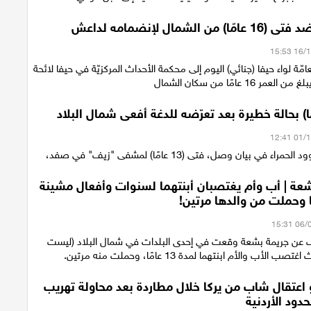
ن الشمال لإنضمامه لداعش
عامّة لواء حيفا (جنائي) اليوم إلى محكمة الأحداث المركزيّة في حيفا لائحة
 16 عامًا من سكان الشمال
 في بيان وصل، فتى (13 عامًا) لمشفى "زيف" في صفد،
عة | أب وأم يغتصبان أبنتهما لسنوات وأفعال مشينة
 وحملت من والدها مرتين!
ف عن جريمة بشعة وقعت في إحدى البلدات في شمال البلاد (ليست
الأب والأم ابنتهما لمدة 13 عامًا، وحملت منه مرتين.
 اعتقال شاب من يركا خلال مطاردة بعد محاولة تهريب
حدود الأردنية