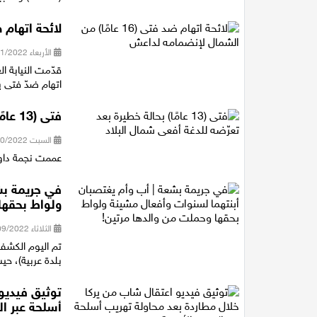
لائحة اتهام ضد فتى (16 عامًا) م
الأربعاء 16/11/2022 15:53
قدّمت النيابة ال
اتهام ضدّ فتى يبلغ من العمر
فتى (13 عامًا) بحالة خطيرة بعد تعرّضه للدغة أفعى شمال البلاد
السبت 01/10/2022 12:41
عممت نجمة داوود الحمراء
في جريمة بش
ولواط بحقها
الثلاثاء 06/09/2022 15:31
تم اليوم الكش
بلدة عربية)، حيث اغتصب 
توثيق فيديو
أسلحة عبر ال