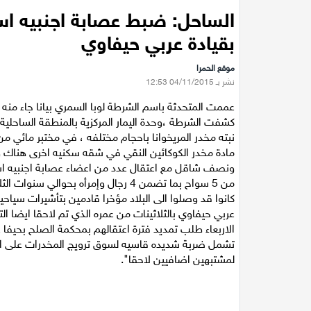
الساحل: ضبط عصابة اجنبيه اسر
بقيادة عربي حيفاوي
موقع الحمرا
نشر بـ 04/11/2015 12:53
عممت المتحدثة باسم الشرطة لوبا السمري بيانا جاء منه 
مادة مخدر الكوكائين النقي في شقه سكنيه اخرى هناك وا
ونصف شاقل مع اعتقال عدد من اعضاء عصابة اجنبيه اسر
من 5 سواح بما تضمن 4 رجال وإمرأه بحو
كانوا قد وصلوا الى البلاد مؤخرا قادمين بتأشيرات سياح
عربي حيفاوي بالثلاثينات من عمره الذي تم لاحقا ايضا ا
الاربعاء طلب تمديد فترة اعتقالهم بمحكمة الصلح بحيفا
تشمل ضربة شديده قاسيه لسوق ترويج المخدرات على ال
لمشتبهين اضافيين لاحقا".