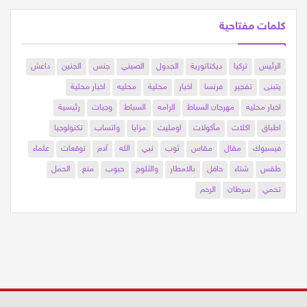
كلمات مفتاحية
الرئيس
تركيا
ديكتاتورية
الجدول
الصيني
جنس
الجنين
داعش
يتبنى
تفجير
فرنسا
اخبار
محلية
محليه
اخبار محلية
اخبار محليه
مهرجان السباط
الرامه
السباط
وجبات
رئيسية
اطباق
اكلات
مأكولات
اومليت
مزايا
واتساب
تكنولوجيا
فيسبوك
مقال
مقاس
ثوب
نبي
الله
آدم
توقعات
علماء
طقس
شتاء
حافل
بالامطار
والثلوج
حبوب
منع
الحمل
تحمي
سرطان
الرحم