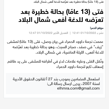
عيلبون
الرئيسية
/
اخبار محلية
/
اخبار الشمال
/
فتى (13 عامًا) بحالة خطيرة بعد تعرّضه للدغة أفعى شمال البلاد
فتى (13 عامًا) بحالة خطيرة بعد
دير حنا
تعرّضه للدغة أفعى شمال البلاد
سخنين
موقع الحمرا
نشر بـ 01/10/2022 12:41
|
التعديل الأخير 01/10/2022 12:47
عرابة
عممت نجمة داوود الحمراء في بيان وصل، فتى (13 عامًا) لمشفى
"زيف" في صفد، صباح السبت، وهو بحالة خطيرة بعد تعرّضه
اخبار عالمية
للدغة أفعى، الليلة الماضية، في شمالي البلاد.
ونُقل الفتى وعليه علامات لدغ في أطرافه للمشفى على يد طاقم
رياضة
إسعاف تابع لنجمة داوود الحمراء
رياضة محلية
استعمال المضامين بموجب بند 27 أ لقانون الحقوق الأدبية
لسنة 2007، يرجى ارسال رسالة الى:
elhmra.com@gmail.com
رياضة عالمية
تقارير خاصة