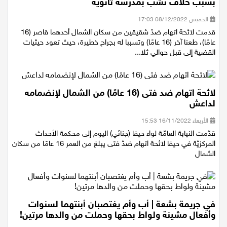
الشمال: لائحة اتّهام ضد شقيقين قاصرين بطعن آخر
بسبب خلاف نشب بمدرسة ثانوية
الخميس 08/12/2022 17:03
قدمت لائحة اتهام ضدّ شقيقين من سكان الشمال أحدهما قاصر (16
عامًا)، طعنا آخر (16 عامًا) وتسببا له بجراح خطيرة، حيث تعود حيثيات
القضية إلى قبل حوالي ثلا...
لائحة اتهام ضد فتى (16 عامًا) من الشمال لإنضمامه
لداعش
الأربعاء 16/11/2022 15:53
قدّمت النيابة العامّة لواء حيفا (جنائي) اليوم إلى محكمة الأحداث
المركزيّة في حيفا لائحة اتهام ضدّ فتى يبلغ من العمر 16 عامًا من سكان
الشمال
في جريمة بشعة | أب وأم يغتصبان أبنتهما لسنوات
وأفعال مشينة ولواط بحقها وحملت من والدها مرتين!