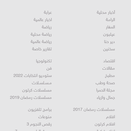
أخبار محلية
عرابة
الرامة
اخبار عالمية
المغار
رياضة
عيلبون
رياضة محلية
دير حنا
رياضة عالمية
سخنين
تقارير خاصة
اقتصاد
تكنولوجيا
مقالات
فن
مطبخ
ستوديو انتخابات 2022
صحة وطب
مـسـلسـلات
مجلة الحمرا
مسلسلات كرتون
جمال وازياء
مسلسلات رمضان 2019
مسلسلات رمضان 2017
برامج تلفزيون
افلام
منوعات
افلام كرتون
رقص النجوم 3