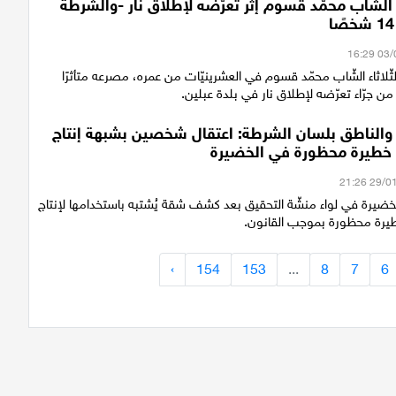
الشّاب محمّد قسوم إثر تعرّضه لإطلاق نار -والشرطة
ثّلاثاء الشّاب محمّد قسوم في العشرينيّات من عمره، مصرعه متأثرًا
ن جرّاء تعرّضه لإطلاق نار في بلدة عبلين.
 والناطق بلسان الشرطة: اعتقال شخصين بشبهة إنتاج
ة خطيرة محظورة في الخضيرة
ضيرة في لواء منشّة التحقيق بعد كشف شقة يُشتبه باستخدامها لإنتاج
طيرة محظورة بموجب القانون.
›
154
153
...
8
7
6