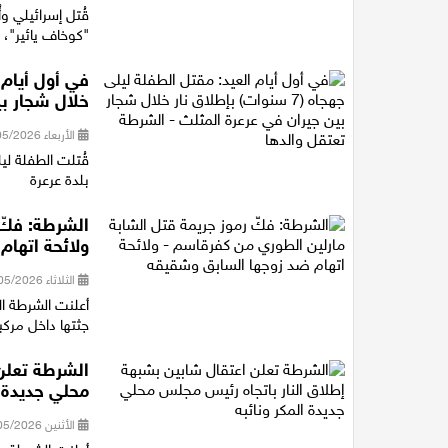
قُتل إسرائيلي و
"كوخاف يائير"، جنوب 
خلال شجار بي
الأربعاء 27/05/2026 16:59
بلدة عرعرة
الشرطة: فكّ 
ولائحة اتها
الثلاثاء 19/05/2026 22:03
أعلنت الشرطة الإ
جثتها داخل مركبة 
الشرطة تعلن
محلي جديدة ا
الأثنين 18/05/2026 21:36