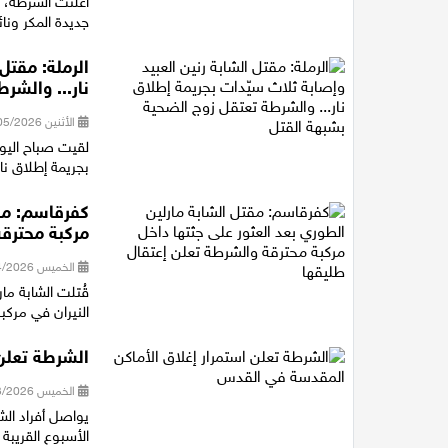
أعلنت الشرطة، 
جديدة المكر ونائ
الرملة: مقتل
نار... والشر
الأثنين 11/05/2026 21:23
بجريمة إطلاق نا
كفرقاسم: مقت
مركبة محترقة
الخميس 16/04/2026 13:18
قُتلت الشابة ما
النيران في مركبة
الشرطة تعلن
الخميس 12/03/2026 22:31
يواصل أفراد الش
الأسبوع القريب