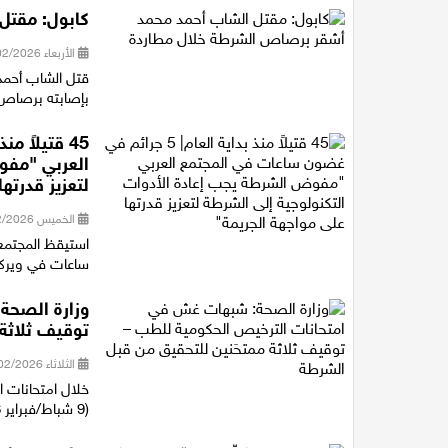
كابول: مقتل
الأربعاء 18/02/2026 19:29
بإصابته برصاص
العربي "مفو
لتعزيز قدرته
الخميس 12/02/2026 14:37
استيقظ المجتمع
ساعات في ويركا
وزارة الصحة
توقيف ثلاثة
الثلاثاء 10/02/2026 21:05
خلال امتحانات ا
(9 شباط/فبراير 2026) في مجمّع إكسبو في حدائق المعارض بتل أبيب، رصدت شعب...