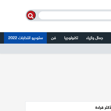
جمال وازياء
تكنولوجيا
فن
ستوديو انتخابات 2022
أكثر قراءة