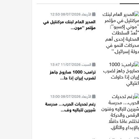
الأربعاء 08/07/2026 12:53
المدير العام لبنك مركنتيل في
مؤتمر ''مون...
السبت 11/07/2026 13:47
ترامب: 1000 صاروخ جاهز
لضرب إيران إذا حا...
الأربعاء 08/07/2026 13:00
رغم تحديات الحرب… مدرسة
شيرين للباليه وف...