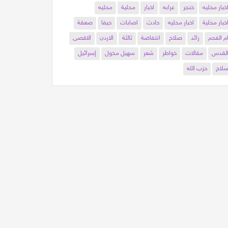
خبار محليه
خنجر
عرابه
اخبار
محلية
محليه
خبار محلية
اخبار محليه
حادث
اصابات
حيفا
صعقة
م الفحم
رائد
صلاح
انتفاضة
ثالثة
الاردن
الاقصى
لقدس
مقالات
خواطر
شعر
سهيل مخول
إسرائيل
لاح
حزب الله