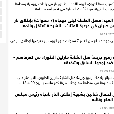
أُصيب ستة آخرون، اليوم الأحد، بإطلاق نار في بلدات يهودية بمنطقة
ا
الطيبة، فيما نُفّذت العملية في 4 مواقع مختلفة.
ا
ا
في أول أيام العيد: مقتل الطفلة ليلى جهجاه (7 سنوات) بإطلاق نار
ن جيران في عرعرة المثلث - الشرطة تعتقل والدها
ا
س
قُتلت الطفلة ليلى جهجاه تبلغ من العمر 7 سنوات ظهر اليوم، إثر تعرضها لإطلاق نار في
رموز جريمة قتل الشابة مارلين الطوري من كفرقاسم -
م ضد زوجها السابق وشقيقه
سرائيلية فكّ رموز جريمة قتل الشابة مارلين الطوري، التي عُثر على
محترقة في منطقة مفتوحة بمدينة كفر قاسم بتاريخ 15.4.20...
 اعتقال شابين بشبهة إطلاق النار باتجاه رئيس مجلس
لمكر ونائبه