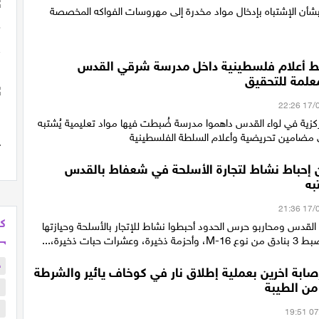
شأن الإشتباه بإدخال مواد مخدرة إلى مهروسات الفواكه المخصصة
ط أعلام فلسطينية داخل مدرسة شرقي القدس
علمة للتحقيق
مركزية في لواء القدس داهموا مدرسة ضُبطت فيها مواد تعليمية يُشتبه
ى مضامين تحريضية وأعلام السلطة الفلسطينية
 إحباط نشاط لتجارة الأسلحة في شعفاط بالقدس
به
كل
 القدس ومحاربو حرس الحدود أحبطوا نشاط للإتجار بالأسلحة وحيازتها
ات حبات ذخيرة،...
ح
ابة اخرين بعملية إطلاق نار في كوخاف يائير والشرطة
من الطيبة
ا
ا