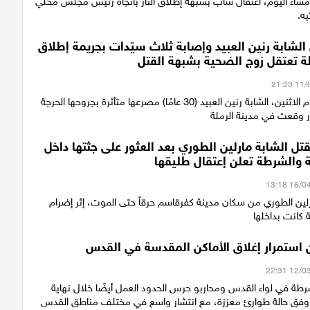
مساء اليوم، اعتقال شاب بشبهة إطلاق النار باتجاه رئيس مجلس محلي
به.
 الشابة رنين العبيد وإصابة ثلاث سيّدات بجريمة إطلاق
طة تعتقل زوج الضحية بشبهة القتل
لقيت صباح اليوم الاثنين، الشابة رنين العبيد (30 عامًا) مصرعها متأثرة بجروحها الحرجة
ر وقعت في مدينة الرملة
ل الشابة مارلين الطوري بعد العثور على جثتها داخل
 والشرطة تعلن إعتقال طليقها
رلين الطوري من سكان مدينة كفرقاسم حرقاً حتى الموت، إثر إضرام
 كانت بداخلها
 استمرار إغلاق الأماكن المقدسة في القدس
رطة في لواء القدس ومحاربو حرس الحدود العمل أيضًا خلال نهاية
ة وفق حالة طوارئ معززة، مع انتشار واسع في مختلف مناطق القدس