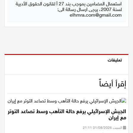
استعمال المضامين بموجب بند 27 أ لقانون الحقوق الأدبية
لسنة 2007، يرجى ارسال رسالة الى:
اقتصاد
elhmra.com@gmail.com
مقالات
مطبخ
صحة وطب
تعليقات
مجلة الحمرا
جمال وازياء
إقرأ أيضاً
تكنولوجيا
فن
الجيش الإسرائيلي يرفع حالة التأهب وسط تصاعد التوتر
مع إيران
ستوديو انتخابات 2022
السبت 01/08/2026 21:11