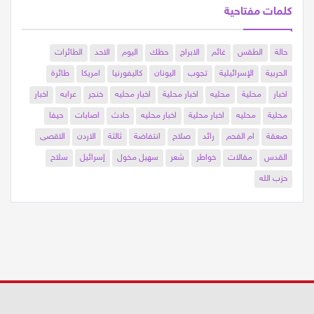
كلمات مفتاحية
حالة
الطقس
غائم
الابراج
حظك
اليوم
الاحد
الطائرات
الحربية
الإسرائيلية
تجوب
اليونان
كاليفورنيا
امريكا
طائرة
اخبار
محلية
محليه
اخبار محلية
اخبار محليه
خنجر
عرابه
اخبار
محلية
محليه
اخبار محلية
اخبار محليه
حادث
اصابات
حيفا
صعقة
ام الفحم
رائد
صلاح
انتفاضة
ثالثة
الاردن
الاقصى
القدس
مقالات
خواطر
شعر
سهيل مخول
إسرائيل
سلاح
حزب الله