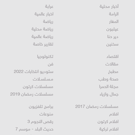
أخبار محلية
عرابة
الرامة
اخبار عالمية
المغار
رياضة
عيلبون
رياضة محلية
دير حنا
رياضة عالمية
سخنين
تقارير خاصة
اقتصاد
تكنولوجيا
مقالات
فن
مطبخ
ستوديو انتخابات 2022
صحة وطب
مـسـلسـلات
مجلة الحمرا
مسلسلات كرتون
جمال وازياء
مسلسلات رمضان 2019
مسلسلات رمضان 2017
برامج تلفزيون
افلام
منوعات
افلام كرتون
رقص النجوم 3
افلام تركية
حديث البلد - موسم 7