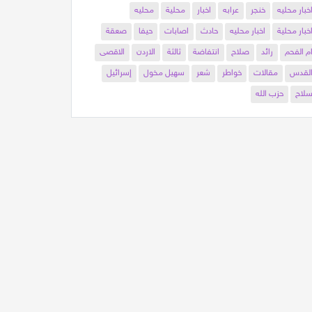
خبار محليه
خنجر
عرابه
اخبار
محلية
محليه
خبار محلية
اخبار محليه
حادث
اصابات
حيفا
صعقة
م الفحم
رائد
صلاح
انتفاضة
ثالثة
الاردن
الاقصى
لقدس
مقالات
خواطر
شعر
سهيل مخول
إسرائيل
لاح
حزب الله