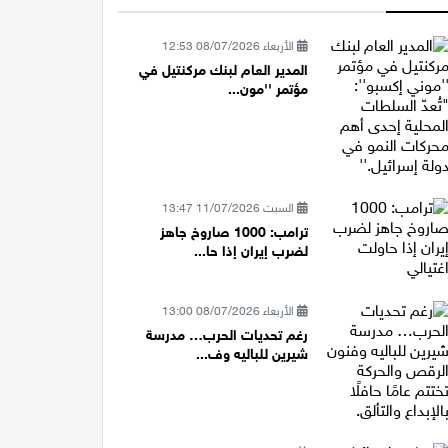
الأربعاء 08/07/2026 12:53
المدير العام لبنك مركنتيل في
مؤتمر ''مون...
السبت 11/07/2026 13:47
ترامب: 1000 صاروخ جاهز
لضرب إيران إذا حا...
الأربعاء 08/07/2026 13:00
رغم تحديات الحرب… مدرسة
شيرين للباليه وف...