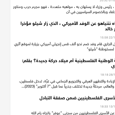
 ، رئيس وزراء لا يستهان به ، مواهبه متعددة ، فهو مجرم حرب ومناور
حلفاء وبالخصوم السياسيين في آن
ه نتنياهو عن الوفد الأميركي ، الذي زار شيلو مؤخرا
 خالد
 الجاري قام وفد ضم نحو ألف قس إنجيلي أميركي بزيارة لموقع أثري
 لمستوطنة "شيلو"
 الوطنية الفلسطينية أم ميلاد حركة جديدة؟ بقلم:
ي
إبادة والتطهير العرقي والتجويع الجماعي في غزّة، تدخل فلسطين،
م، مرحلةً جديدة تختلف جذرياً عما قبل "7 أكتوبر" (2023)...
الأسرى الفلسطينيين ضمن صفقة التبادل
عن الأسرى الفلسطينيين من سجني "عوفر" باتجاه رام الله