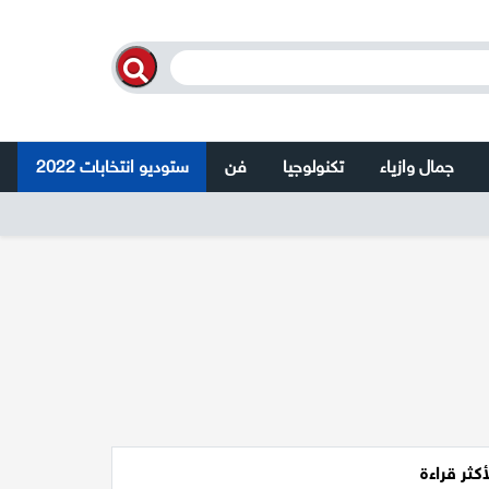
جمال وازياء
تكنولوجيا
فن
ستوديو انتخابات 2022
أكثر قراءة