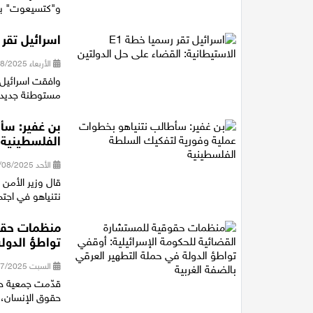
و"كتسيعوت" بات
اسرائيل تقر رسميا خطة E1 الاست
الأربعاء 20/08/2025 19:27
مستوطنة جديدة باسم "عشأ
بن غفير: سأ
الفلسطينية
الأحد 10/08/2025 20:47
قال وزير الأمن 
نتنياهو في اجت
منظمات حقوق
تواطؤ الدولة
السبت 19/07/2025 19:36
قدّمت جمعية ح
حقوق الإنسان، ال