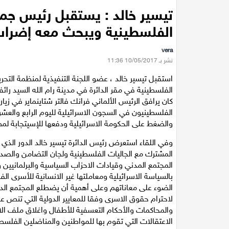
تيسير خالد : يستقبل رئيس جمعي
الفلسطينية ويبحث معه إضراب 
vera
نشر بـ 10/05/2017 11:36
استقبل تيسير خالد ، عضو اللجنة التنفيذية لمنظمة التحر
الفلسطينية في مقر الدائرة في مدينة رام الله السيد را
كان يرافق الرئيس الألماني فرانك فالتر شتاينماير في 
الفلسطينيون في السجون الاسرائيلية لليوم الرابع والعش
والضغط على الحكومة الاسرائيلية ودفعها للإسيتجابة لمطال
وفي اللقاء استعرض رئيس الدائرة تيسير خالد الدور الذي 
المشترك مع الجاليات الفلسطينية ولجان التضامن وال
المجتمع المدني وقيادات الاحزاب السياسية والبرلمانيين
بالسياسة الاسرائيلية ومعاملتها غير الانسانية للأسرى 
الضوء على معاناتهم وعلى أهمية أن يضطلع المجتمع الدو
لاحترام حقوق الاسرى وفقا للمعايير الدولية التي تنص ع
والمحاكمات والأحكام التعسفية للأطفال واغلاق ملف الاع
الاعتقالات التي تقوم بها للمواطنين والمناضلين الفلسطي