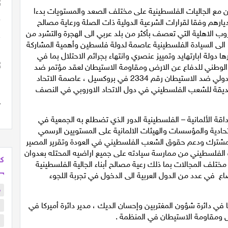
ن مع الجاليات الفلسطينية على مختلف الصعد والمستويات بدءا
يارهم وفقا لقرارات الشرعية الدولية ذات الصلة ورعاية مصالح
ب الاهلية التي تعصف بأكثر من بلد عربي الى الهجرة والتشرد من
ا الى السيادة الفلسطينية عاصمة لدولة فلسطين وأهمية المشاركة
ا دولة ابارتهايد وتمييز عنصري وانتهاء بجرائم الاحتلال بما في
ب الوطني للدفاع عن الارض ومقاومة الاستيطان لعقد مؤتمر ضد
الاستيطان يبحث في وسائل تفعيل قرار مجلس الأمن الدولي ضد الاستيطان رقم 2334 في بروكسيل ، عاصمة الاتحاد
صديقة للشعب الفلسطيني في دول الاتحاد الاوروبي في النصف
 الألمانية – الفلسطينية الدور الذي تضطلع به الجمعية في
الاتحادية والمؤسسات والهيئات الالمانية على المستويين الرسمي
المشترك ودعم حقوق الشعب الفلسطيني في العودة وتقرير المصير
 الفلسطيني من ممارسة سيادته على جميع اراضيه المحتله بعدوان
كل
رك في مختلف المجالات بما ذلك رعية مصالح أبناء الجالية الفلسطينية
اع في عدد من الدول العربية الى الدخول في تجربة اللجوء
ح
 في دائرة شؤون المغتربين وإحسان الديك ، مدير دائرة أميركا في
ا
رض ومقاومة الاستيطان في المنظمة .
ا