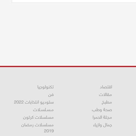
اقتصاد
تكنولوجيا
مقالات
فن
مطبخ
ستوديو انتخابات 2022
صحة وطب
مـسـلسـلات
مجلة الحمرا
مسلسلات كرتون
جمال وازياء
مسلسلات رمضان
2019