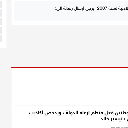
ا
ا
ا
ا
س
نين فعل منظم ترعاه الدولة ، ويدحض أكاذيب
 : تيسير خالد