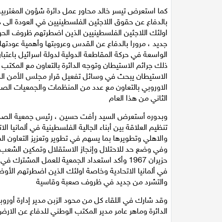
كما استعرض تيسر خالد محاور عمل دائرة شؤون المغتربي
بالدفاع عن حقوق اللاجئين الفلسطينيين في العودة الى د
اولئك اللاجئين الفلسطينيين الذين اضطرتهم ظروف الحرو
جديد ، مرورا بالدفاع عن القدس وعروبتها وأهمية عودته
الواسعة في حركة المقاطعة الدولية لدولة اسرائيل باعتباره
ذلك جرائم الاستيطان وتوجه الدائرة بالتعاون مع المكت
الاوروبي بالتعاون مع عدد من المنظمات والجمعيات ال
الثاني من هذا العام
وبدوره أستعرض السيد رأفت حسين ، رئيس جمعية الصداقة
تنظيم العلاقة بين أبناء الجالية الفلسطينية في ألمانيا 
والاهلي وتطويرها بما يسهم في تطوير وتعزيز التعاون 
وفي وضع حد للاحتلال وإنجاز الاستقلال وتمكين الشعب
حزيران 1967 وأكد استعداد الجمعية للعمل المشت
في ألمانيا الاتحادية وخاصة اولئك الذين اضطرتهم الأوض
والتشرد من جديد في ظروف صعبة وقاسية
وقد شارك في اللقاء كل من محود الزبن مدير إدارة أوروبا
الدائرة وماهر عامر مدير المكتب الوطني للدفاع عن الا