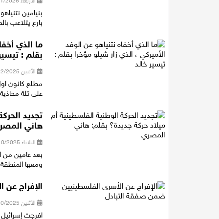
الأربعاء 07/01/2026 20:32
بنيامين نتنياهو
بارع يتلاعب بال
ما الذي أخفا
بقلم : تيسير
الأثنين 22/12/2025 15:58
مطلع كانون اول
على تلة محاذية
تجديد الحركة
هاني المصر
الثلاثاء 28/10/2025 18:18
بعد عامين من ال
ومعها المنطقة والعال
الإفراج عن 
الأثنين 13/10/2025 18:33
افرجت إسرائيل 