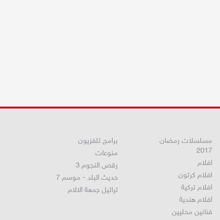
مسلسلات رمضان
برامج تلفزيون
2017
منوعات
افلام
رقص النجوم 3
افلام كرتون
حديث البلد - موسم 7
افلام تركية
تراتيل جمعة الالام
افلام هندية
فنانين محليين