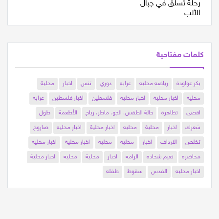
كلمات مفتاحية
بكر عواودة
رياضه محليه
عرابه
دوري
تنس
اخبار
محلية
محليه
اخبار محلية
اخبار محليه
فلسطين
اخبار فلسطين
عرابه
اقصى
تظاهرة
حالة الطقس، الجو، ماطر، رياح
الأطعمة
طول
شعرك
اخبار
محلية
محليه
اخبار محلية
اخبار محليه
صاروخ
تخلص
الارداف
اخبار
محلية
محليه
اخبار محلية
اخبار محليه
محاضره
نعيم شحاده
الرامه
اخبار
محلية
محليه
اخبار محلية
اخبار محليه
القدس
سقوط
طفله