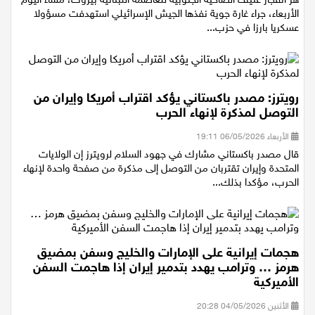
الأربعاء، جراء غارة جوية نفذها الجيش الإسرائيلي استهدفت مسؤولا
عسكريا بارزا في حزب...
رويترز: مصدر باكستاني يؤكد اقتراب أمريكا وإيران من
التوصل لمذكرة لإنهاء الحرب
الأربعاء 06/05/2026 19:11
قال مصدر ​باكستاني مشارك ‌في جهود السلام لرويترز ​​إن الولايات
المتحدة ⁠وإيران ​تقتربان من ​التوصل إلى مذكرة من صفحة ​واحدة لإنهاء ​
الحرب، مؤكدا ‌بذلك...
هجمات إيرانية على الإمارات والخليج وسفن بمضيق
هرمز … وترامب يهدد بتدمير إيران إذا هاجمت السفن
الأميركية
الأثنين 04/05/2026 20:28