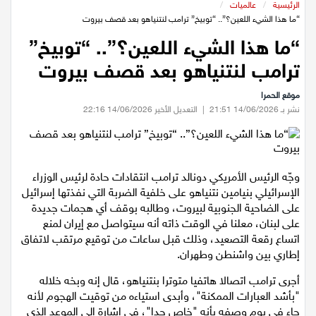
عيلبون
الرئيسية
/
عالميات
/
“ما هذا الشيء اللعين؟”.. “توبيخ” ترامب لنتنياهو بعد قصف بيروت
“ما هذا الشيء اللعين؟”.. “توبيخ”
دير حنا
ترامب لنتنياهو بعد قصف بيروت
سخنين
موقع الحمرا
نشر بـ 14/06/2026 21:51
|
التعديل الأخير 14/06/2026 22:16
عرابة
اخبار عالمية
وجّه الرئيس الأمريكي دونالد ترامب انتقادات حادة لرئيس الوزراء
الإسرائيلي بنيامين نتنياهو على خلفية الضربة التي نفذتها إسرائيل
رياضة
على الضاحية الجنوبية لبيروت، وطالبه بوقف أي هجمات جديدة
على لبنان، معلنا في الوقت ذاته أنه سيتواصل مع إيران لمنع
رياضة محلية
اتساع رقعة التصعيد، وذلك قبل ساعات من توقيع مرتقب لاتفاق
إطاري بين واشنطن وطهران‏.
رياضة عالمية
أجرى ترامب اتصالا هاتفيا متوترا بنتنياهو، قال إنه وبخه خلاله
"بأشد العبارات الممكنة"، وأبدى استياءه من توقيت الهجوم لأنه
تقارير خاصة
جاء في يوم وصفه بأنه "خاص جدا"، في إشارة إلى الموعد الذي