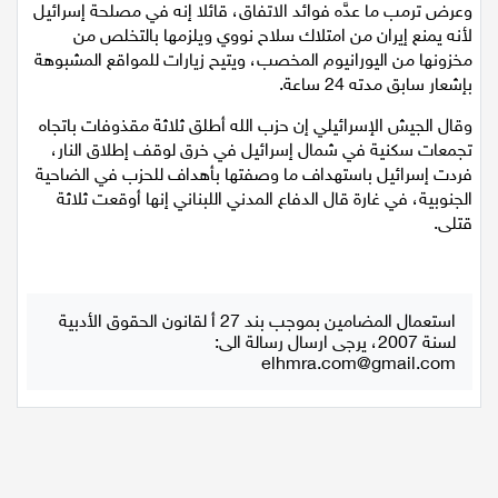
وعرض ترمب ما عدَّه فوائد الاتفاق، قائلا إنه في مصلحة إسرائيل
لأنه يمنع إيران من امتلاك سلاح نووي ويلزمها بالتخلص من
مخزونها من اليورانيوم المخصب، ويتيح زيارات للمواقع المشبوهة
بإشعار سابق مدته 24 ساعة.
وقال الجيش الإسرائيلي إن حزب الله أطلق ثلاثة مقذوفات باتجاه
تجمعات سكنية في شمال إسرائيل في خرق لوقف إطلاق النار‏،
فردت إسرائيل باستهداف ما وصفتها بأهداف للحزب في الضاحية
الجنوبية، في غارة قال الدفاع المدني اللبناني إنها أوقعت ثلاثة
قتلى.
استعمال المضامين بموجب بند 27 أ لقانون الحقوق الأدبية
لسنة 2007، يرجى ارسال رسالة الى:
elhmra.com@gmail.com