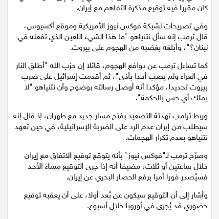
كان مقررا فيه توقيع مذكرة التفاهم مع إيران.
اقتصاد
وفي تصريحات لشبكة فوكس نيوز الأمريكية وموقع أكسيوس،
قال ترمب إنه سأل نتنياهو "ما هذا الشيء اللعين الذي تفعله في
مقالات
لبنان؟"، وأبلغه بغضبه من الهجوم على بيروت.
مطبخ
كما تساءل ترمب عن دوافع الهجوم، قائلا إن حزب الله‏ "أطلق النار
في العراء ولم يصب أحدا بأذى"، ثم أقدمت إسرائيل على ضرب
بيروت تحديدا، مؤكدا أنه أوصل رسالته بوضوح وأن نتنياهو "لا
صحة وطب
يملك أي حس بالحكمة".
مجلة الحمرا
وربط ترامب تهدئة التصعيد بفتح مسار جديد مع طهران، إذ قال إنه
سيطلب من إيران عدم الرد على الضربة الإسرائيلية، في حين تعهد
جمال وازياء
نتنياهو بعدم تكرار الهجمات.
وصرّح ترمب لـ"فوكس نيوز" بأنه يتوقع توقيع الاتفاق مع إيران
تكنولوجيا
خلال ساعتين أو ثلاث، مضيفا أنه إذا جرى التوقيع مساء الأحد
فسيُصدر فورا أمرا برفع الحصار البحري عن إيران.
فن
وأشار إلى أن التوقيع سيكون عن بُعد أولا، على أن يعقبه توقيع
ستوديو انتخابات 2022
حضوري قد يُجرى في أوروبا خلال أسبوع.