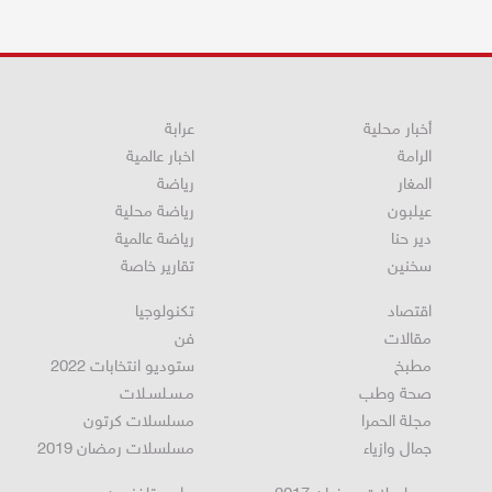
أخبار محلية
عرابة
الرامة
اخبار عالمية
المغار
رياضة
عيلبون
رياضة محلية
دير حنا
رياضة عالمية
سخنين
تقارير خاصة
اقتصاد
تكنولوجيا
مقالات
فن
مطبخ
ستوديو انتخابات 2022
صحة وطب
مـسـلسـلات
مجلة الحمرا
مسلسلات كرتون
جمال وازياء
مسلسلات رمضان 2019