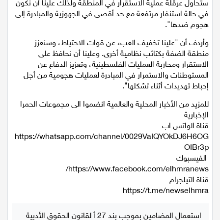
وعلينا أن نكون مستعدين للتحولات المختلفة، وتوجد جهات إرهابية
ستحاول عرقلة عملية الاستقرار في المنطقة ولذلك علينا أن نكون
اقتصاد
في حالة استنفار مرتفعة مع حد أقصى في الجهوزية والمبادرة إلى
هجوم ضدها".
مقالات
وأردف أن "علينا تخفيف العبء عن قوات الاحتياط، وسنعزز
منطقة الضفة بكتائب نظامية أخرى. وعلينا أن نحافظ على
مطبخ
الاستقرار ومحاربة العمليات الفلسطينية، وتعزيز الدفاع عن
المستوطنات والاستمرار في المبادرة لعمليات هجومية من أجل
صحة وطب
إحباط تهديدات أثناء تشكلها".
مجلة الحمرا
للمزيد من الأخبار المحلية والعالمية انضموا الى مجموعات الحمرا
الإخبارية
جمال وازياء
قناة الواتس اب
‏https://whatsapp.com/channel/0029VaIQYOkDJ6H6OG
OIBr3p
تكنولوجيا
الفيسبوك
فن
قناة التيلجرام
ستوديو انتخابات 2022