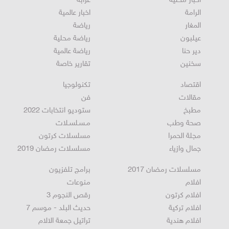
أخبار محلية
عرابة
الرامة
اخبار عالمية
المغار
رياضة
عيلبون
رياضة محلية
دير حنا
رياضة عالمية
سخنين
تقارير خاصة
اقتصاد
تكنولوجيا
مقالات
فن
مطبخ
ستوديو انتخابات 2022
صحة وطب
مـسـلسـلات
مجلة الحمرا
مسلسلات كرتون
جمال وازياء
مسلسلات رمضان 2019
مسلسلات رمضان 2017
برامج تلفزيون
افلام
منوعات
افلام كرتون
رقص النجوم 3
افلام تركية
حديث البلد - موسم 7