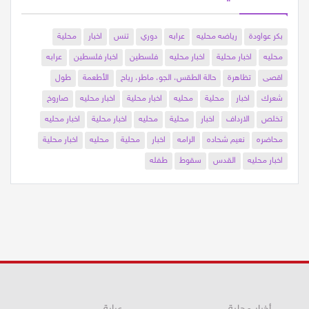
كلمات مفتاحية
بكر عواودة
رياضه محليه
عرابه
دوري
تنس
اخبار
محلية
محليه
اخبار محلية
اخبار محليه
فلسطين
اخبار فلسطين
عرابه
اقصى
تظاهرة
حالة الطقس، الجو، ماطر، رياح
الأطعمة
طول
شعرك
اخبار
محلية
محليه
اخبار محلية
اخبار محليه
صاروخ
تخلص
الارداف
اخبار
محلية
محليه
اخبار محلية
اخبار محليه
محاضره
نعيم شحاده
الرامه
اخبار
محلية
محليه
اخبار محلية
اخبار محليه
القدس
سقوط
طفله