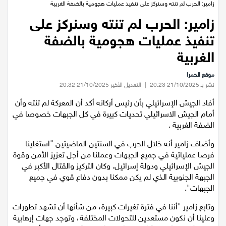
عيلبون
الرئيسية
/
اخبار محلية
/
اخبار سياسيه
/
زامير: الحرب لم تنته وسنركز على تنفيذ عمليات هجومية بالضفة الغربية
زامير: الحرب لم تنته وسنركز على
دير حنا
تنفيذ عمليات هجومية بالضفة
سخنين
الغربية
موقع الحمرا
عرابة
نشر بـ 21/10/2025 20:23
|
التعديل الأخير 21/10/2025 20:32
أفاد الجيش الإسرائيلي بأن رئيس أركانه أكد أن المعركة لم تنته وأن
اخبار عالمية
أمام الجيش الاسرائيلي تحديات كبيرة في كل الجبهات خصوصا في
الضفة الغربية .
رياضة
وأضاف زامير أنه خلال الحرب في السنتين الماضيتين "استغلينا
فرصا عملياتية في جميع الجبهات وعملنا من أجل تعزيز الأمن وقوة
رياضة محلية
الجيش الإسرائيلي ودولة إسرائيل. وكان التركيز والقتال الأكبر في
الجبهة الجنوبية الذي لم يكن ممكنا بدون دفاع قوي في جميع
رياضة عالمية
الجبهات".
وتابع زامير "أننا في فترة تغيرات كبيرة، من شأنها أن تشهد تطورات
تقارير خاصة