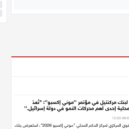
ا
و
 لبنك مركنتيل في مؤتمر ''موني إكسبو'': "تُعدّ
حلية إحدى أهم محركات النمو في دولة إسرائيل.''
في المؤتمر السنوي المركزي لمركز الحكم المحلي "موني إكسبو 2026"، استعرض بنك