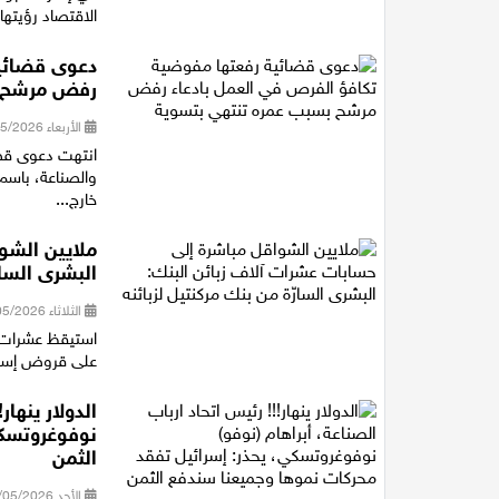
الاقتصاد رؤيتها ل
دعوى قضائية
رفض مرشح ب
الأربعاء 20/05/2026 12:26
انتهت دعوى قضا
والصناعة، باسم
خارج...
ملايين الشو
البشرى السار
الثلاثاء 12/05/2026 15:31
استيقظ عشرات 
على قروض إسكان
الدولار ينهار
نوفوغروتسكي
الثمن
الأحد 10/05/2026 16:23