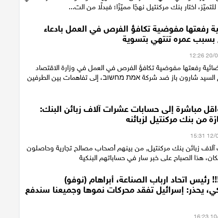
لتميّز، اختار بنك مركنتيل نهجًا مميّزًا؛ فبدلًا من الت...
 رفعتها مفوضية تكافؤ الفرص في العمل بادعاء
سبب عمره تنتهي بتسوية
ئية رفعتها مفوضية تكافؤ الفرص في العمل في وزارة الاقتصاد
 السيد شارون باز ضد شركة אמת מחשוב، إلى تفاهمات بين الطرفين
اقل مباشرة إلى حسابات عشرات آلاف زبائن البنك:
ّة من بنك مركنتيل لزبائنه
آلاف زبائن بنك مركنتيل, من بينهم أصحاب مصالح تجارية وحاصلون
، هذا الصباح على خبر سار في حساباتهم البنكية
!!! رئيس اتحاد ارباب الصناعة، أبراهام (نوفو)
، يحذر: إسرائيل تفقد محركات نموها وجميعنا سندفع