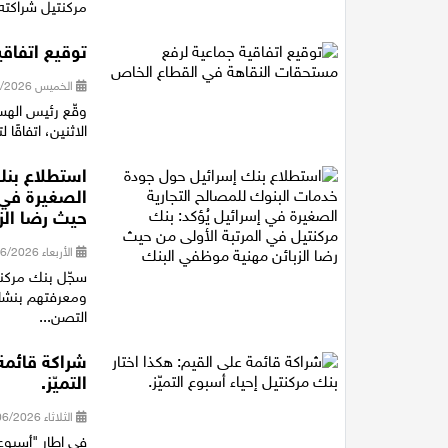
مركنتيل شراكته 
توقيع اتفاق
الخميس 25/06/2026 22:12
وقّع رئيس الهست
الاثنين، اتفاقً
استطلاع بنك
الصغيرة في إ
حيث رضا الز
الأربعاء 24/06/2026 15:04
سجّل بنك مركن
ومعرفتهم بنشاطا
التصن...
شراكة قائمة 
التميّز.
الثلاثاء 09/06/2026 10:14
في إطار "أسبوع