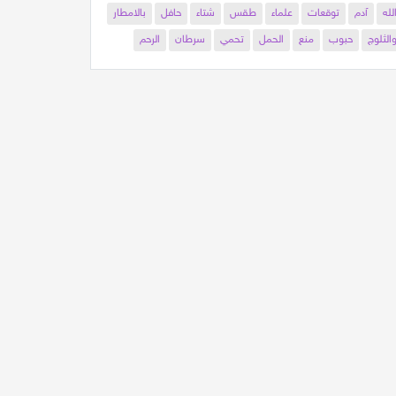
لله
آدم
توقعات
علماء
طقس
شتاء
حافل
بالامطار
الثلوج
حبوب
منع
الحمل
تحمي
سرطان
الرحم