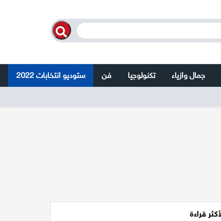
جمال وازياء
تكنولوجيا
فن
ستوديو انتخابات 2022
أكثر قراءة