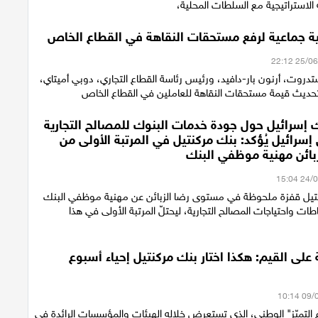
الاستراتيجية مع السلطات المحلية،
ية جماعية لرفع مستحقات النقاهة في القطاع الخاص
دروت، أرنون بار-دافيد، ورئيس رئاسة القطاع التجاري، دوبي أميتاي،
ا لتحديث قيمة مستحقات النقاهة للعاملين في القطاع الخاص
 إسرائيل حول جودة خدمات البنوك للمصالح التجارية
سرائيل يُؤكد: بنك مركنتيل في المرتبة الأولى من
بائن مهنية موظفي البنك
تيل قفزة ملحوظة في مستوى رضا الزبائن عن مهنية موظفي البنك
ت واحتياجات المصالح التجارية، ليحتلّ المرتبة الأولى في هذا
على القيم: هكذا اختار بنك مركنتيل إحياء أسبوع
 التميّز" الوطني، الذي تستعرض خلاله الهيئات والمؤسسات الرائدة في