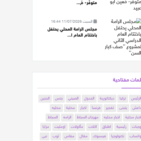
متوفّر- مُ...
السبت 11/07/2026 16:44
مجلس الرامة المحلي يحتفل
باختتام العام ا...
مات مفتاحية
لرئيس
تركيا
ديكتاتورية
الجدول
الصيني
جنس
الجنين
اعش
يتبنى
تفجير
فرنسا
اخبار
محلية
محليه
خبار محلية
اخبار محليه
مهرجان السباط
الرامه
السباط
جبات
رئيسية
اطباق
اكلات
مأكولات
اومليت
مزايا
اتساب
تكنولوجيا
فيسبوك
مقال
مقاس
ثوب
نبي