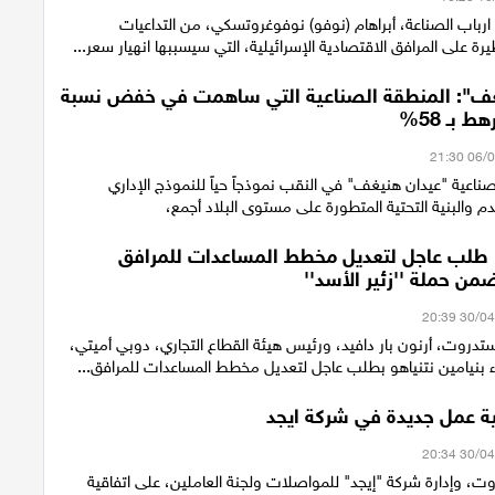
ارباب الصناعة، أبراهام (نوفو) نوفوغروتسكي، من التداعيات
يرة على المرافق الاقتصادية الإسرائيلية، التي سيسببها انهيار سعر...
غف": المنطقة الصناعية التي ساهمت في خفض نسبة
 بـ 58%
لصناعية "عيدان هنيغف" في النقب نموذجاً حياً للنموذج الإداري
م والبنية التحتية المتطورة على مستوى البلاد أجمع،
 طلب عاجل لتعديل مخطط المساعدات للمرافق
من حملة ''زئير الأسد''
تدروت، أرنون بار دافيد، ورئيس هيئة القطاع التجاري، دوبي أميتي،
اء بنيامين نتنياهو بطلب عاجل لتعديل مخطط المساعدات للمرافق...
ية عمل جديدة في شركة ايجد
، وإدارة شركة "إيجد" للمواصلات ولجنة العاملين، على اتفاقية