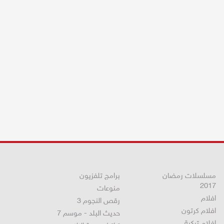
مسلسلات رمضان
برامج تلفزيون
2017
منوعات
افلام
رقص النجوم 3
افلام كرتون
حديث البلد - موسم 7
افلام تركية