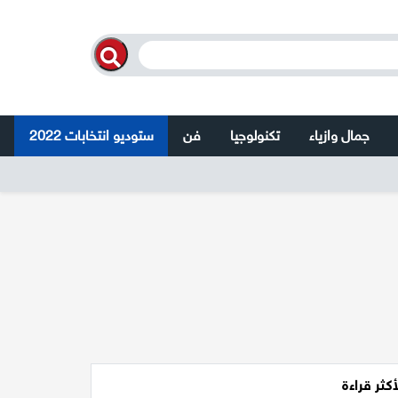
جمال وازياء
تكنولوجيا
فن
ستوديو انتخابات 2022
أكثر قراءة