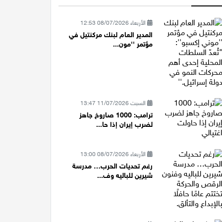
الأربعاء 08/07/2026 12:53
المدير العام لبنك مركنتيل في
مؤتمر ''مون...
السبت 11/07/2026 13:47
ترامب: 1000 صاروخ جاهز
لضرب إيران إذا حا...
الأربعاء 08/07/2026 13:00
رغم تحديات الحرب… مدرسة
شيرين للباليه وف...