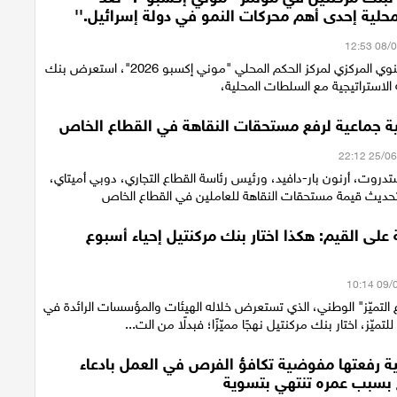
حلية إحدى أهم محركات النمو في دولة إسرائيل.''
في المؤتمر السنوي المركزي لمركز الحكم المحلي "موني إكسبو 2026"، استعرض بنك
الاستراتيجية مع السلطات المحلية،
ية جماعية لرفع مستحقات النقاهة في القطاع الخاص
دروت، أرنون بار-دافيد، ورئيس رئاسة القطاع التجاري، دوبي أميتاي،
ا لتحديث قيمة مستحقات النقاهة للعاملين في القطاع الخاص
على القيم: هكذا اختار بنك مركنتيل إحياء أسبوع
 التميّز" الوطني، الذي تستعرض خلاله الهيئات والمؤسسات الرائدة في
لتميّز، اختار بنك مركنتيل نهجًا مميّزًا؛ فبدلًا من الت...
 رفعتها مفوضية تكافؤ الفرص في العمل بادعاء
سبب عمره تنتهي بتسوية