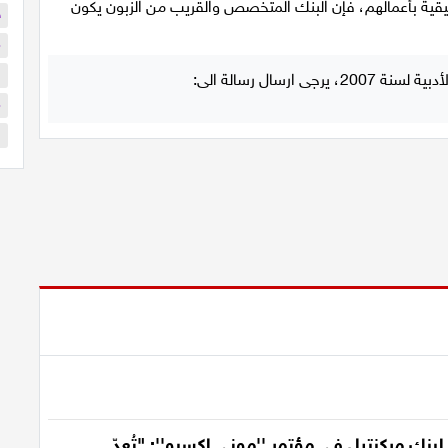
قيقية بأعمالهم، فإن البنك المتخصص والقريب من الزبون يكون
ح
م
ا
م
ا
 لبنك مركنتيل في مؤتمر ''موني إكسبو'': "تُعدّ