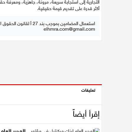
التجارية إلى استجابة سريعة، مرونة، جاهزية، ومعرفة ح
أكثر قدرة على تقديم قيمة حقيقية.
استعمال المضامين بموجب بند 27 أ لقانون الحقوق الأدبية لسنة 2007، يرجى ارسال رسالة الى:
elhmra.com@gmail.com
تعليقات
إقرأ أيضاً
المدير العام