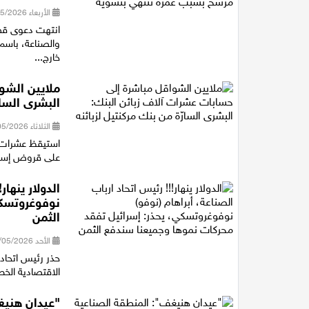
الأربعاء 20/05/2026 12:26
انتهت دعوى قضا
والصناعة، باسم
خارج...
ملايين الشو
البشرى السار
الثلاثاء 12/05/2026 15:31
استيقظ عشرات 
على قروض إسكان
الدولار ينهار
نوفوغروتسكي
الثمن
الأحد 10/05/2026 16:23
حذر رئيس اتحاد 
الاقتصادية الخط
"عيدان هني