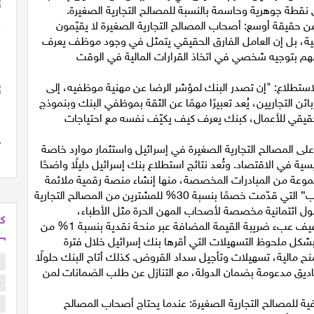
 نقطة جوهرية وحاسمة بالنسبة للمصالح التجارية الصغيرة.
ن حقيقة أوسع: أصحاب المصالح التجارية الصغيرة لا يقيّمون
قمية، بل إن العامل الفارق الحقيقي يتمثل في وجود موظف يعرف
قهم بتوجيه شخصي في اتخاذ القرارات المالية في الوقت
الاستطلاع: "إن تصدر البنك لمؤشر الرضا عن مهنية موظفيه، إلى
ن التجاريين، يُعد تعبيرًا مهمًا عن الثقة بموظفي البنك وبنموذج
الحقيقي للأعمال، كبنك يعرف كيف يكيّف نفسه مع احتياجات
 على المصالح التجارية الصغيرة في إسرائيل واستثمار موارد خاصة
سية في الاقتصاد. وتُعد نتائج استطلاع بنك إسرائيل دليلًا واضحًا
جموعة من المبادرات المخصصة، منها إنشاء منصة رقمية ملائمة
للمصالح التجارية الصغيرة، وإطلاق حملة “نقدم من القلب” التي قدّمت خصمًا بنسبة 30% للمشترين من المصالح التجارية
ول ائتمانية مخصصة لأصحاب المهن الحرة مثل الأطباء،
كل
الأخصائيين النفسيين والمحامين، إضافة إلى برنامج لتخفيف عبء ضريبة القيمة المضافة عبر منحة نقدية بنسبة 1% من
كما وسّع البنك بشكل ملحوظ التسهيلات التي أقرها بنك إسرائيل خلال فترة
منح مالية، تسهيلات وتأجيل سداد القروض. كذلك أتاح البنك حلولًا
ب
اديق مدعومة بضمان الدولة، مع التنازل عن طلب الضمانات لمن
م
للمصالح التجارية الصغيرة: عندما يحتاج أصحاب المصالح
ا