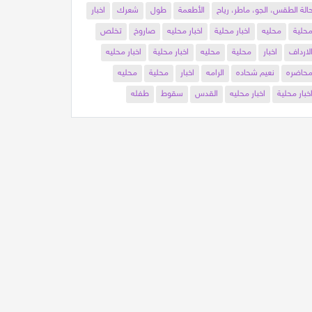
الة الطقس، الجو، ماطر، رياح
الأطعمة
طول
شعرك
اخبار
حلية
محليه
اخبار محلية
اخبار محليه
صاروخ
تخلص
لارداف
اخبار
محلية
محليه
اخبار محلية
اخبار محليه
حاضره
نعيم شحاده
الرامه
اخبار
محلية
محليه
خبار محلية
اخبار محليه
القدس
سقوط
طفله