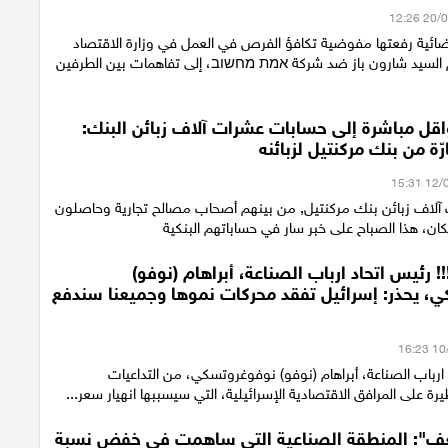
ئية رفعتها مفوضية تكافؤ الفرص في العمل في وزارة الاقتصاد
 السيد شارون باز ضد شركة אמת מחשוב، إلى تفاهمات بين الطرفين
اقل مباشرة إلى حسابات عشرات آلاف زبائن البنك:
ّة من بنك مركنتيل لزبائنه
آلاف زبائن بنك مركنتيل, من بينهم أصحاب مصالح تجارية وحاصلون
، هذا الصباح على خبر سار في حساباتهم البنكية
!!! رئيس اتحاد ارباب الصناعة، أبراهام (نوفو)
، يحذر: إسرائيل تفقد محركات نموها وجميعنا سندفع
ارباب الصناعة، أبراهام (نوفو) نوفوغروتسكي، من التداعيات
يرة على المرافق الاقتصادية الإسرائيلية، التي سيسببها انهيار سعر...
غف": المنطقة الصناعية التي ساهمت في خفض نسبة