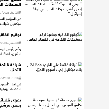
السلطات الم
الأربعاء 08/07/2026 12:53
مركنتيل شراكته 
توقيع اتفاق
الخميس 25/06/2026 22:12
وقّع رئيس الهست
الاثنين، اتفاقً
شراكة قائمة 
التميّز.
الثلاثاء 09/06/2026 10:14
في إطار "أسبوع
الاقتصاد رؤيتها ل
دعوى قضائية
رفض مرشح ب