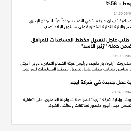
 بـ 58%
لصناعية "عيدان هنيغف" في النقب نموذجاً حياً للنموذج الإداري
م والبنية التحتية المتطورة على مستوى البلاد أجمع،
 طلب عاجل لتعديل مخطط المساعدات للمرافق
من حملة ''زئير الأسد''
تدروت، أرنون بار دافيد، ورئيس هيئة القطاع التجاري، دوبي أميتي،
اء بنيامين نتنياهو بطلب عاجل لتعديل مخطط المساعدات للمرافق...
ية عمل جديدة في شركة ايجد
، وإدارة شركة "إيجد" للمواصلات ولجنة العاملين، على اتفاقية
تضمن مبنى أجور متطور لسائقات وسائقي الشركة.