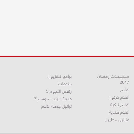
مسلسلات رمضان
برامج تلفزيون
2017
منوعات
افلام
رقص النجوم 3
افلام كرتون
حديث البلد - موسم 7
افلام تركية
تراتيل جمعة الالام
افلام هندية
فنانين محليين