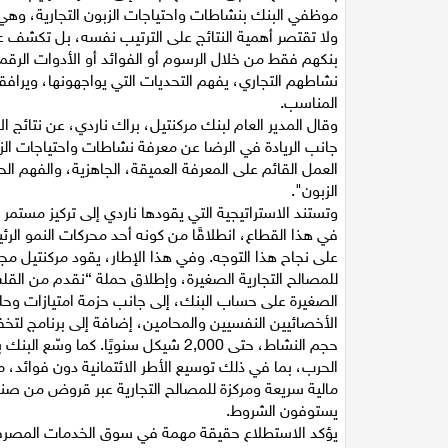
موظفي البنك بنشاطات واحتياجات الزبون التجارية، وهي
ولا تقتصر أهمية النتائج على الترتيب نفسه، بل تكشف ع
بنكهم فقط من خلال الرسوم أو الفوائد أو الأدوات الر
نشاطهم التجاري، يفهم التحديات التي يواجهونها، ويراف
المناسب.
وقال المدير العام لبنك مركنتيل، براك ناردي، عن نتائج 
جانب الريادة في الرضا عن معرفة نشاطات واحتياجات الزبائ
العمل القائم على المعرفة العميقة، الجاهزية، والفهم 
الزبون".
وتستند الاستراتيجية التي يقودها ناردي إلى تركيز مستمر
في هذا القطاع، انطلاقًا من كونه أحد محركات النمو الرئي
على نجاح هذا التوجه. وفي هذا الإطار، يقود مركنتيل م
الصغيرة على حساب البنك، إلى جانب حزمة امتيازات وحل
حجم النشاط، حتى 2,000 شيكل سنويًا. 
الحرب، بما في ذلك توسيع الأطر الائتمانية دون فوائد، 
مالية سريعة ومركزة للمصالح التجارية عبر قروض من صن
يستوفون الشروط.
يؤكد الاستطلاع حقيقة مهمة في سوق الخدمات المصرفية 