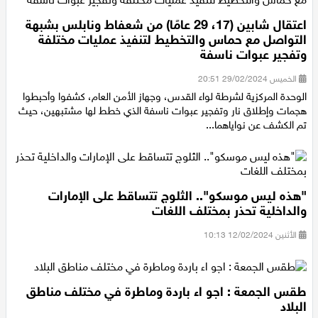
اعتقال شابين (17، 29 عامًا) من شعفاط ونابلس بشبهة
التواصل مع حماس والتخطيط لتنفيذ عمليات مختلفة
وتفجير عبوات ناسفة
الخميس 29/02/2024 20:51
الوحدة المركزية لشرطة لواء القدس، وجهاز الأمن العام، كشفوا وأحبطوا
هجمات وإطلاق نار وتفجير عبوات ناسفة الذي خطط لها مشتبهين، حيث
تم الكشف عن نواياهما...
"هذه ليس موسكو".. الثلوج تتساقط على الإمارات
والداخلية تحذر بمختلف اللغات
الأثنين 12/02/2024 10:13
طقس الجمعة : اجو اء باردة وماطرة في مختلف مناطق