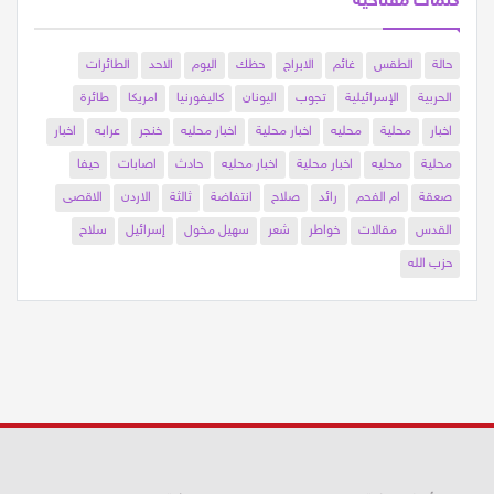
كلمات مفتاحية
حالة
الطقس
غائم
الابراج
حظك
اليوم
الاحد
الطائرات
الحربية
الإسرائيلية
تجوب
اليونان
كاليفورنيا
امريكا
طائرة
اخبار
محلية
محليه
اخبار محلية
اخبار محليه
خنجر
عرابه
اخبار
محلية
محليه
اخبار محلية
اخبار محليه
حادث
اصابات
حيفا
صعقة
ام الفحم
رائد
صلاح
انتفاضة
ثالثة
الاردن
الاقصى
القدس
مقالات
خواطر
شعر
سهيل مخول
إسرائيل
سلاح
حزب الله