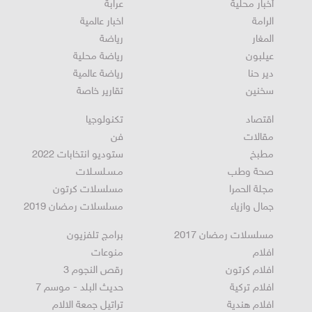
أخبار محلية
عرابة
الرامة
اخبار عالمية
المغار
رياضة
عيلبون
رياضة محلية
دير حنا
رياضة عالمية
سخنين
تقارير خاصة
اقتصاد
تكنولوجيا
مقالات
فن
مطبخ
ستوديو انتخابات 2022
صحة وطب
مـسـلسـلات
مجلة الحمرا
مسلسلات كرتون
جمال وازياء
مسلسلات رمضان 2019
مسلسلات رمضان 2017
برامج تلفزيون
افلام
منوعات
افلام كرتون
رقص النجوم 3
افلام تركية
حديث البلد - موسم 7