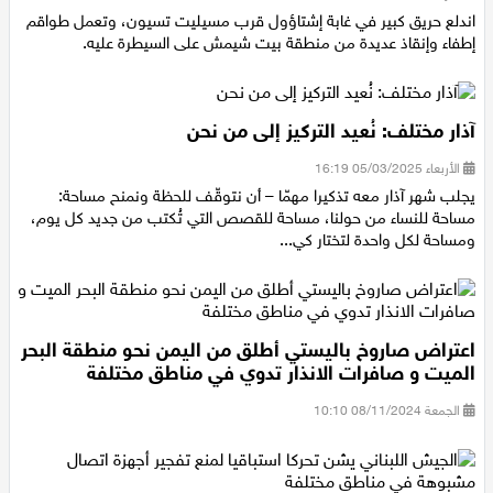
الأربعاء 30/04/2025 21:41
اقتصاد
اندلع حريق كبير في غابة إشتاؤول قرب مسيليت تسيون، وتعمل طواقم
إطفاء وإنقاذ عديدة من منطقة بيت شيمش على السيطرة عليه.
مقالات
مطبخ
آذار مختلف: نُعيد التركيز إلى من نحن
الأربعاء 05/03/2025 16:19
صحة وطب
يجلب شهر آذار معه تذكيرا مهمّا – أن نتوقّف للحظة ونمنح مساحة:
مساحة للنساء من حولنا، مساحة للقصص التي تُكتب من جديد كل يوم،
مجلة الحمرا
ومساحة لكل واحدة لتختار كي...
جمال وازياء
تكنولوجيا
اعتراض صاروخ باليستي أطلق من اليمن نحو منطقة البحر
الميت و صافرات الانذار تدوي في مناطق مختلفة
فن
الجمعة 08/11/2024 10:10
ستوديو انتخابات 2022