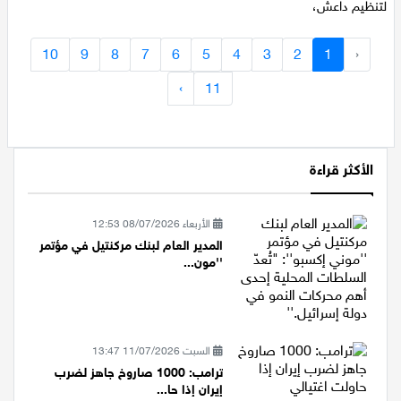
الأحد، ثلاثة أشخاص من مدينتي سخنين وعرابة ، بشبهة "انضمامهم
لتنظيم داعش،
10
9
8
7
6
5
4
3
2
1
‹
›
11
الأكثر قراءة
الأربعاء 08/07/2026 12:53
المدير العام لبنك مركنتيل في مؤتمر
''مون...
السبت 11/07/2026 13:47
ترامب: 1000 صاروخ جاهز لضرب