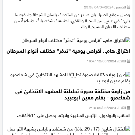
إفطار رمضانيةٍ مميزة في مركز شرطة الجليل الغربي
الخميس 04/04/2024 23:35
وصل موقع الحمرا بيان صادر عن المتحدث بلسان الشرطة جاء فيه ما
يلي:" في عرسٍ من المحبة والتآخي، اجتمعتْ شخصياتٌ اجتماعيةٌ من
مختلف الأديان المسيحية والد...
اختراق هام.. أقراص يومية "تدمّر" مختلف أنواع السرطان
الثلاثاء 12/03/2024 16:47
من زاوية مختلفة صورة تحليليّة للمشهد الانتخابيّ في
شفاعمرو - بقلم معين ابوعبيد
الثلاثاء 05/03/2024 12:10
الملقب بالبولدوزر، الرّئيس المنتهية ولايته، يحصل على 11%فقط.