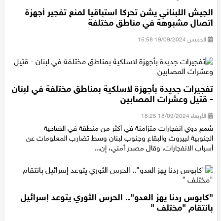
الجيش اللبناني يشن تحركا استباقيا لمنع تفجير أجهزة
اتصال مشبوهة في مناطق مختلفة
الخميس 19/09/2024 15:58
تفجيرات جديدة بأجهزة لاسلكية بمناطق مختلفة في لبنان
- قتيل وعشرات المصابين
الأربعاء 18/09/2024 18:25
سُمع دوي انفجارات متزامنة في أكثر من منطقة في الضاحية
الجنوبية لبيروت والبقاع وجنوب لبنان وسط تضارب المعلومات عن
أسباب الانفجارات. وقال مصدر أمني، إن...
"كابوس ردنا يهز العدو".. الحرس الثوري يتوعد إسرائيل
بانتقام "مختلف "