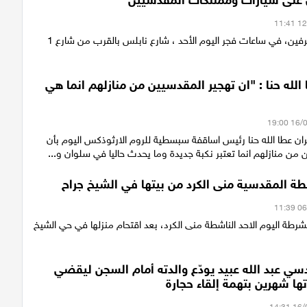
 على سيارات وممتلكات المقدسيين
دخل يهودًا متطرفين، في ساعات فجر اليوم الأحد ، شارع نابلس بالقرب من شارع 1
الله حنا : "ان تهجير المقدسيين من منازلهم انما هي
ان عطا الله حنا رئيس اساقفة سبسطية للروم الارثوذكس اليوم بأن
 من منازلهم انما تعتبر نكبة جديدة وما يحدث حاليا في سلوان و...
طة المقدسية منى الكرد من بيتها في الشيخ جراح
رطة اليوم الاحد الناشطة منى الكرد، بعد اقتحام منزلها في حي الشيخ
ي عبد الله عبيد يودّع والدته أمام السجن ليقضي
ا شهرين بتهمة إلقاء حجارة