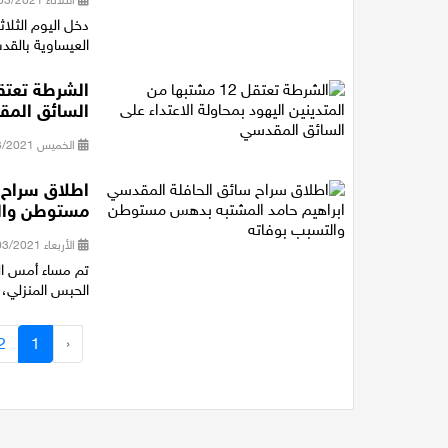
العيساوية بالقد
السائق الم
الخميس 04/03/2021 13:40
اطلاق سراح 
مستوطن وال
الأربعاء 03/03/2021 09:59
تم مساء أمس الث
الحبس المنزلي، 
2
1
‹