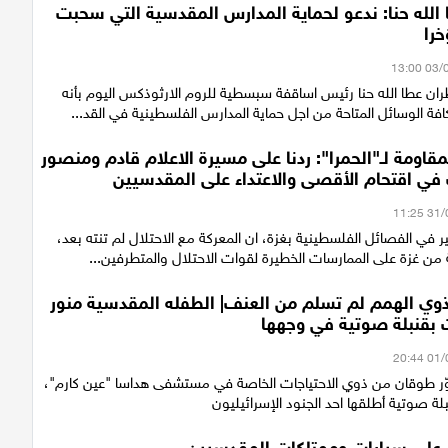
الله حنا: ندعو لحماية المدارس المقدسية التي سحبت
را
ان عطا الله حنا رئيس اساقفة سبسطية للروم الارثوذكس اليوم بأنه
ة الوسائل المتاحة من اجل حماية المدارس الفلسطينية في القد...
قاومة لـ"الحمرا": ردنا على مسيرة الاعلام قادم ومنصور
ي اقتحام الأقصى والاعتداء على المقدسيين
في الفصائل الفلسطينية بغزة، ان المعركة مع الاحتلال لم تنته بعد،
 من غزة على الممارسات الخطيرة لقوات الاحتلال والمتطرفين...
وي الهمم لم تسلم من العنف| الطفله المقدسية منور
 بقنبلة صوتية في وجهها
وّر طوقان من ذوي الاحتياجات الخاصة في مستشفى هداسا "عين كارم"،
نبلة صوتية أطلقها احد الجنود الإسرائيليون