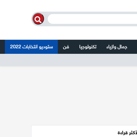
جمال وازياء
تكنولوجيا
فن
ستوديو انتخابات 2022
أكثر قراءة