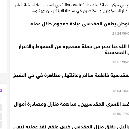
أقيم هذا الأسبوع في مركز الحداثة والابتكار "Jinnovate" في القدس لقاءً استثنائياً بادر
كبار المسؤولين والمختصين في سلطة الابتكار من جهة و...
وطن يطعن المقدسي عبادة جمجوم خلال عمله
الله حنا يحذر من حملة مسعورة من الضغوط والابتزاز
 المقدسية
لمقدسية فاطمة سالم وعائلتها,, مظاهرة في حي الشيخ
كل
 الأسرى المقدسيين,, مداهمة منازل ومصادرة أموال
ب
م
ا
ائيلي يغلق منزل المقدسي خيري علقم نفذ عملية نيفي