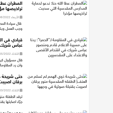
المطران عطا 
تراخيصها مؤخ
الأربعاء 03/08/2022 13:00
قال سيادة المطر
وجب العمل وبكاف
قيادي في الم
عباس شريك ف
الثلاثاء 31/05/2022 11:25
قال مسؤول كبير 
وان رد المقاومة
حتى شريحة ذ
برقان اصيبت
الثلاثاء 01/03/2022 20:44
ترقد الطفلة من
جرّاء اصابتها بق