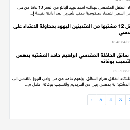
دخل اليوم الثلاثاء الطفل المقدسي عبدالله امجد عبيد البالغ من العمر 13 عامًا من حي
س السجن لقضاء محكومية مدتها شهرين بعد ادانته بتهمة إ...
الشرطة تعتقل 12 مشتبها من المتدينين اليهود بمحاولة الاعتداء على
قدسي
سائق الحافلة المقدسي ابراهيم حامد المشتبه بدهس
تسبب بوفاته
لاثاء، اطلاق سراح السائق ابراهيم حامد من حي وادي الجوز بالقدس الى
المشتبه به بدهس رجل من الحريديم والتسبب بوفاته، خلال م...
›
5
4
3