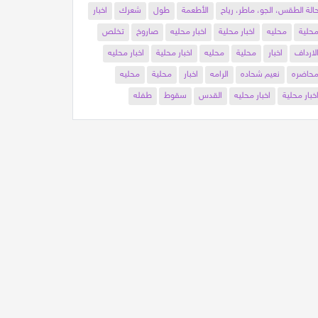
الة الطقس، الجو، ماطر، رياح
الأطعمة
طول
شعرك
اخبار
حلية
محليه
اخبار محلية
اخبار محليه
صاروخ
تخلص
لارداف
اخبار
محلية
محليه
اخبار محلية
اخبار محليه
حاضره
نعيم شحاده
الرامه
اخبار
محلية
محليه
خبار محلية
اخبار محليه
القدس
سقوط
طفله