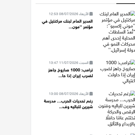
الأربعاء 08/07/2026 12:53
المدير العام لبنك مركنتيل في
مؤتمر ''مون...
السبت 11/07/2026 13:47
ترامب: 1000 صاروخ جاهز
لضرب إيران إذا حا...
الأربعاء 08/07/2026 13:00
رغم تحديات الحرب… مدرسة
شيرين للباليه وف...