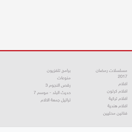
مسلسلات رمضان
برامج تلفزيون
2017
منوعات
افلام
رقص النجوم 3
افلام كرتون
حديث البلد - موسم 7
افلام تركية
تراتيل جمعة الالام
افلام هندية
فنانين محليين