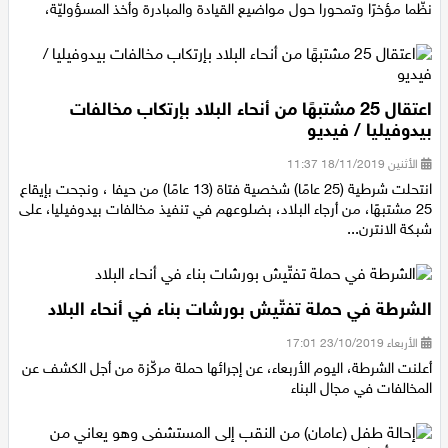
شارك نحو 460 من شبيبة أجيك القياديّة بالمعسكرين التدريبيّين الذين
نظّما مؤخرًا وتمحورا حول مواضيع القيادة والمبادرة وأخذ المسؤوليّة،
اعتقال 25 مشتبهًا من أنحاء البلاد بإرتكاب مخالفات
بيدوفيليا / فيديو
الأثنين 18/11/2019 11:37
انتحلت شرطية (25 عامًا) شخصية فتاة (13 عامًا) من حيفا ، ونجحت بإيقاع
25 مشتبهًا، من أرجاء البلاد، بضلوعهم في تنفيذ مخالفات بيدوفيليا، على
شبكة الانترن...
الشرطة في حملة تفتّيش بورشات بناء في أنحاء البلاد
الأربعاء 23/10/2019 17:01
أعلنت الشرطة، اليوم الأربعاء، عن إجرائها حملة مركّزة من أجل الكشف عن
المخالفات في مجال البناء