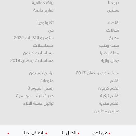
عيلبون
رياضة محلية
دير حنا
رياضة عالمية
سخنين
تقارير خاصة
اقتصاد
تكنولوجيا
مقالات
فن
مطبخ
ستوديو انتخابات 2022
صحة وطب
مـسـلسـلات
مجلة الحمرا
مسلسلات كرتون
جمال وازياء
مسلسلات رمضان 2019
مسلسلات رمضان 2017
برامج تلفزيون
افلام
منوعات
افلام كرتون
رقص النجوم 3
افلام تركية
حديث البلد - موسم 7
افلام هندية
تراتيل جمعة الالام
فنانين محليين