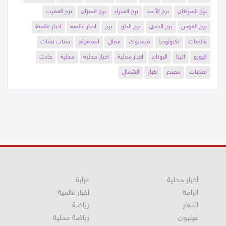
صعقة
كهربائية
النقب
الابراج
برج الحمل
برج الثور
برج الجوزاء
برج السرطان
برج الأسد
برج العذراء
برج الميزان
برج العقرب
برج القوس
برج الجدي
برج الدلو
برج
اخبار عالميه
اخبار عالمية
عالميات
تكنولوجيا
فيسبوك
مقال
انستغرام
سناب تشات
اليورو
اثينا
اليونان
اخبار محلية
اخبار محليه
محلية
حادث
اصابات
مصرع
اخبار
الشمال
أخبار محلية
عرابة
الرامة
اخبار عالمية
المغار
رياضة