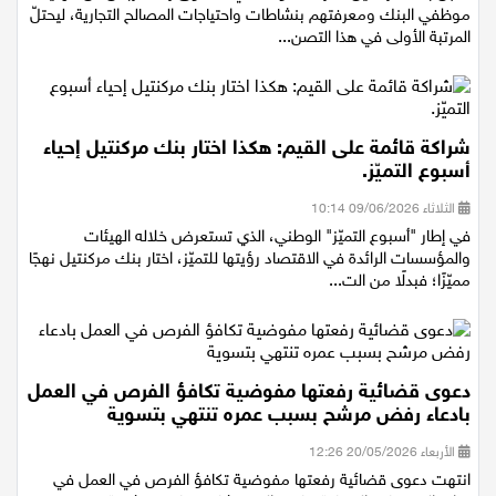
سجّل بنك مركنتيل قفزة ملحوظة في مستوى رضا الزبائن عن مهنية
موظفي البنك ومعرفتهم بنشاطات واحتياجات المصالح التجارية، ليحتلّ
المرتبة الأولى في هذا التصن...
شراكة قائمة على القيم: هكذا اختار بنك مركنتيل إحياء
أسبوع التميّز.
الثلاثاء 09/06/2026 10:14
في إطار "أسبوع التميّز" الوطني، الذي تستعرض خلاله الهيئات
والمؤسسات الرائدة في الاقتصاد رؤيتها للتميّز، اختار بنك مركنتيل نهجًا
مميّزًا؛ فبدلًا من الت...
دعوى قضائية رفعتها مفوضية تكافؤ الفرص في العمل
بادعاء رفض مرشح بسبب عمره تنتهي بتسوية
الأربعاء 20/05/2026 12:26