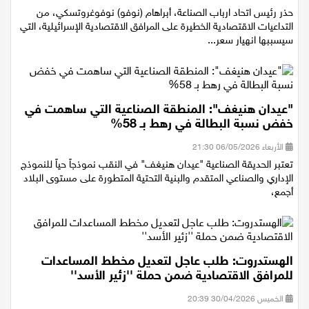
الأحد 10/05/2026 16:23
حذر رئيس اتحاد ارباب الصناعة، أبراهام (نوفو) نوفوغروتسكي، من
التداعيات الاقتصادية الخطيرة على المرافق الاقتصادية الإسرائيلية، التي
سيسببها انهيار سعر...
"عيدان هنيغف": المنطقة الصناعية التي ساهمت في
خفض نسبة البطالة في رهط بـ 58%
الأربعاء 06/05/2026 21:30
تعتبر الحديقة الصناعية "عيدان هنيغف" في النقب نموذجاً حياً للنموذج
الإداري والصناعي المتقدم والبنية التحتية المتطورة على مستوى البلاد
أجمع،
الهستدروت: طلب عاجل لتعديل مخطط المساعدات
للمرافق الاقتصادية ضمن حملة ''زئير الأسد''