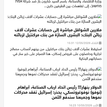
انتهت دعوى قضائية رفعتها مفوضية تكافؤ الفرص في العمل في
وزارة الاقتصاد والصناعة، باسم السيد شارون باز ضد شركة אמת
מחשוב، إلى تفاهمات بين الطرفين خارج...
ملايين الشواقل مباشرة إلى حسابات عشرات آلاف
زبائن البنك: البشرى السارّة من بنك مركنتيل لزبائنه
الثلاثاء 12/05/2026 15:31
استيقظ عشرات آلاف زبائن بنك مركنتيل, من بينهم أصحاب مصالح
تجارية وحاصلون على قروض إسكان، هذا الصباح على خبر سار في
حساباتهم البنكية
الدولار ينهار!!! رئيس اتحاد ارباب الصناعة، أبراهام
(نوفو) نوفوغروتسكي، يحذر: إسرائيل تفقد محركات
نموها وجميعنا سندفع الثمن