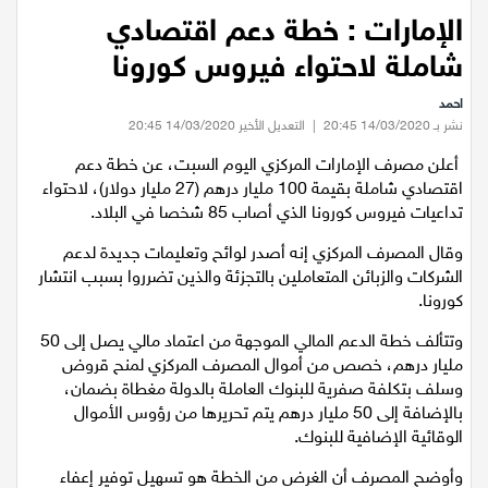
عيلبون
الرئيسية
/
اقتصاد
/
الإمارات : خطة دعم اقتصادي شاملة لاحتواء فيروس كورونا
الإمارات : خطة دعم اقتصادي
دير حنا
شاملة لاحتواء فيروس كورونا
احمد
سخنين
نشر بـ 14/03/2020 20:45
|
التعديل الأخير 14/03/2020 20:45
أعلن مصرف الإمارات المركزي اليوم السبت، عن خطة دعم
عرابة
اقتصادي شاملة بقيمة 100 مليار درهم (27 مليار دولار)، لاحتواء
تداعيات فيروس كورونا الذي أصاب 85 شخصا في البلاد.
اخبار عالمية
وقال المصرف المركزي إنه أصدر لوائح وتعليمات جديدة لدعم
الشركات والزبائن المتعاملين بالتجزئة والذين تضرروا بسبب انتشار
رياضة
كورونا.
رياضة محلية
وتتألف خطة الدعم المالي الموجهة من اعتماد مالي يصل إلى 50
مليار درهم، خصص من أموال المصرف المركزي لمنح قروض
وسلف بتكلفة صفرية للبنوك العاملة بالدولة مغطاة بضمان،
رياضة عالمية
بالإضافة إلى 50 مليار درهم يتم تحريرها من رؤوس الأموال
الوقائية الإضافية للبنوك.
تقارير خاصة