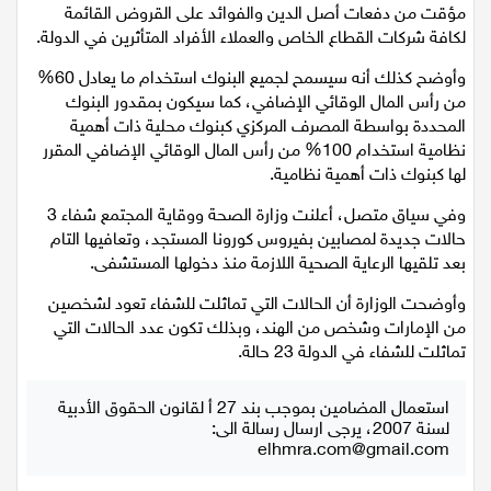
وأوضح المصرف أن الغرض من الخطة هو تسهيل توفير إعفاء
مؤقت من دفعات أصل الدين والفوائد على القروض القائمة
اقتصاد
لكافة شركات القطاع الخاص والعملاء الأفراد المتأثرين في الدولة.
مقالات
وأوضح كذلك أنه سيسمح لجميع البنوك استخدام ما يعادل 60%
من رأس المال الوقائي الإضافي، كما سيكون بمقدور البنوك
مطبخ
المحددة بواسطة المصرف المركزي كبنوك محلية ذات أهمية
نظامية استخدام 100% من رأس المال الوقائي الإضافي المقرر
لها كبنوك ذات أهمية نظامية.
صحة وطب
وفي سياق متصل، أعلنت وزارة الصحة ووقاية المجتمع شفاء 3
مجلة الحمرا
حالات جديدة لمصابين بفيروس كورونا المستجد، وتعافيها التام
بعد تلقيها الرعاية الصحية اللازمة منذ دخولها المستشفى.
جمال وازياء
وأوضحت الوزارة أن الحالات التي تماثلت للشفاء تعود لشخصين
من الإمارات وشخص من الهند، وبذلك تكون عدد الحالات التي
تكنولوجيا
تماثلت للشفاء في الدولة 23 حالة.
فن
استعمال المضامين بموجب بند 27 أ لقانون الحقوق الأدبية
لسنة 2007، يرجى ارسال رسالة الى:
ستوديو انتخابات 2022
elhmra.com@gmail.com