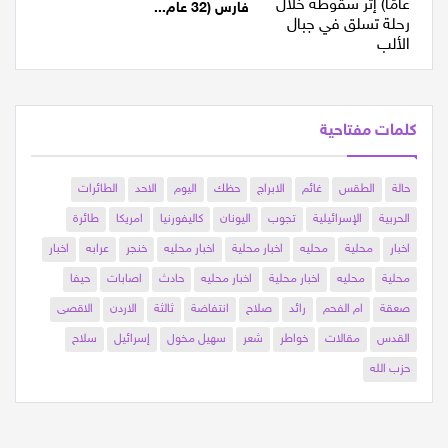
حرفيش تفجع بمصرع الشاب علاء
فارس (32 عام...
كلمات مفتاحية
حالة
الطقس
غائم
الابراج
حظك
اليوم
الاحد
الطائرات
الحربية
الإسرائيلية
تجوب
اليونان
كاليفورنيا
امريكا
طائرة
اخبار
محلية
محليه
اخبار محلية
اخبار محليه
خنجر
عرابه
اخبار
محلية
محليه
اخبار محلية
اخبار محليه
حادث
اصابات
حيفا
صعقة
ام الفحم
رائد
صلاح
انتفاضة
ثالثة
الاردن
الاقصى
القدس
مقالات
خواطر
شعر
سهيل مخول
إسرائيل
سلاح
حزب الله