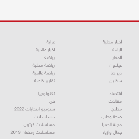
أخبار محلية
عرابة
الرامة
اخبار عالمية
المغار
رياضة
عيلبون
رياضة محلية
دير حنا
رياضة عالمية
سخنين
تقارير خاصة
اقتصاد
تكنولوجيا
مقالات
فن
مطبخ
ستوديو انتخابات 2022
صحة وطب
مـسـلسـلات
مجلة الحمرا
مسلسلات كرتون
جمال وازياء
مسلسلات رمضان 2019