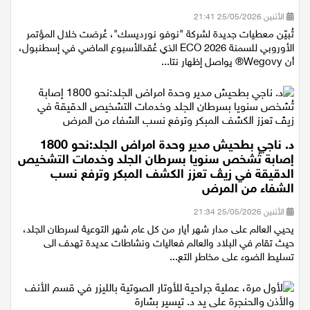
معطيات جديدة حول خفض الوزن
الأثنين 25/05/2026 21:41
تُبيّن معطيات جديدة لشركة "نوفو نورديسك"، عُرضت خلال المؤتمر
الأوروبي للسمنة ECO 2026 الذي عُقدالأسبوع الماضي في إسطنبول،
أن Wegovy® يواصل إظهار نتا...
د. ناجي بطحيش مدير وحدة امراض الجلد:نحو 1800
إصابة تُشخص سنويا بسرطان الجلد وخدمات التشخيص
الدقيقة في زيڤ تعزز الكشف المبكر وترفع نسب
الشفاء من المرض
الأثنين 25/05/2026 21:34
يحيي العالم على مدار شهر أيار من كل عام شهر التوعية لسرطان الجلد،
حيث تقام في البلاد والعالم فعاليات ونشاطات عديدة تهدف الى
تسليط الضوء على مخاطر التع...