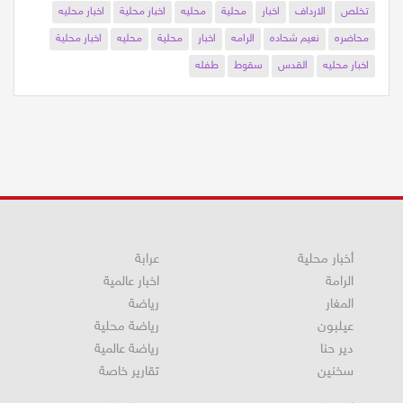
شعرك
اخبار
محلية
محليه
اخبار محلية
اخبار محليه
صاروخ
تخلص
الارداف
اخبار
محلية
محليه
اخبار محلية
اخبار محليه
محاضره
نعيم شحاده
الرامه
اخبار
محلية
محليه
اخبار محلية
اخبار محليه
القدس
سقوط
طفله
أخبار محلية
عرابة
الرامة
اخبار عالمية
المغار
رياضة
عيلبون
رياضة محلية
دير حنا
رياضة عالمية
سخنين
تقارير خاصة