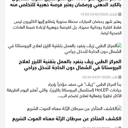
د. نمر حلبي: نحو 35% من المواطنين العرب مصابون
بالكبد الدهني ورمضان يعتبر فرصة ذهبية للتخلص منه
الثلاثاء 24/02/2026 13:33
يعتبر شهر رمضان المبارك محطة سنوية يتطلع إليها الكثيرون ليس
فقط كفترة روحانية مميزة، بل كفرصة جوهرية لإعادة ضبط العادات
الصحية ايضا.
المركز الطبي زيڤ ينفرد بالعمل بتقنية الليزر لعلاج
البروستاتا في الشمال دون الحاجة لتدخل جراحي
الأحد 04/01/2026 20:43
بدأ المركز الطبي "زيڤ" في صفد مؤخراً بإجراء
جراحات HoLEP (استئصال البروستاتا بالليزر)، والتي تُعتبر اليوم الطريقة
الأكثر تطورًا وفعالية لعلاج تضخم الب...
الكشف المتأخر عن سرطان الرّئة معناه الموت السّريع