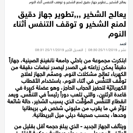
عيلبون
الرئيسية
/
صحة وطب
/
يعالج الشخير ,,,تطوير جهاز دقيق لمنع الشخير و توقف التنفس أثناء النوم
يعالج الشخير ,,,تطوير جهاز دقيق
دير حنا
لمنع الشخير و توقف التنفس أثناء
سخنين
النوم
احمد
عرابة
نشر بـ 25/11/2019 08:30
|
التعديل الأخير 25/11/2019 08:31
ابتكرت مجموعة من باحثي جامعة نانغينغ الصينية، جهازاً
اخبار عالمية
دقيقاً يمكن زراعته في الصدر ليصدر نبضات دقيقة من
الكهرباء تعالج مشكلات النوم. وصمّم الجهاز لعلاج
رياضة
توقُّف التنفُّس في أثناء النوم، باستخدام الأقطاب
الكهربائيّة لتحفيز الحجاب الحاجز، وهو عضلة كبيرة في
رياضة محلية
قاعدة الرئتين، والتي تلعب دوراً رئيساً في التنفُّس. ويعد
انقطاع التنفُّس المؤقَّت الذي يسبب الشخير، حالة شائعة
تؤثّر في ما يقرب من مليوني شخص في بريطانيا
رياضة عالمية
وحدها، بحسب صحيفة ديلي ميل البريطانية.
تقارير خاصة
ويتألف الجهاز الجديد - الذي يبلغ حجمه أقل بقليل من