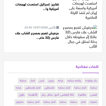
السبت 25/07/2026 20:07
تقارير: إسرائيل استعدت لهجمات
أمريكية وا...
الأثنين 13/07/2026 22:40
حرفيش تفجع بمصرع الشاب علاء
فارس (32 عام...
كلمات مفتاحية
بكر عواودة
رياضه محليه
عرابه
دوري
تنس
اخبار
محلية
محليه
اخبار محلية
اخبار محليه
فلسطين
اخبار فلسطين
عرابه
اقصى
تظاهرة
حالة الطقس، الجو، ماطر، رياح
الأطعمة
طول