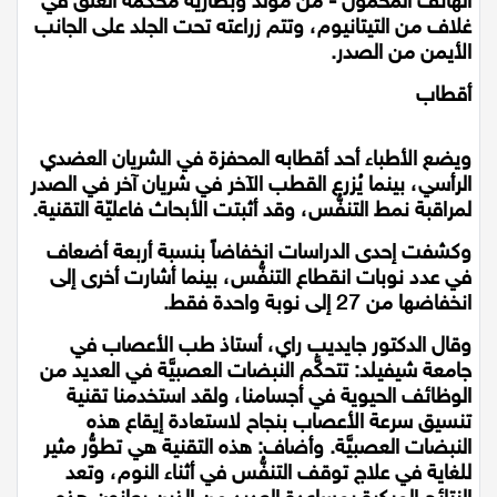
الهاتف المحمول - من مولد وبطارية محكمة الغلق في
اقتصاد
غلاف من التيتانيوم، وتتم زراعته تحت الجلد على الجانب
الأيمن من الصدر.
مقالات
أقطاب
مطبخ
ويضع الأطباء أحد أقطابه المحفزة في الشريان العضدي
صحة وطب
الرأسي، بينما يُزرع القطب الآخر في شريان آخر في الصدر
لمراقبة نمط التنفُّس، وقد أثبتت الأبحاث فاعليّة التقنية.
مجلة الحمرا
وكشفت إحدى الدراسات انخفاضاً بنسبة أربعة أضعاف
في عدد نوبات انقطاع التنفُّس، بينما أشارت أخرى إلى
جمال وازياء
انخفاضها من 27 إلى نوبة واحدة فقط.
تكنولوجيا
وقال الدكتور جايديب راي، أستاذ طب الأعصاب في
جامعة شيفيلد: تتحكَّم النبضات العصبيَّة في العديد من
فن
الوظائف الحيوية في أجسامنا، ولقد استخدمنا تقنية
تنسيق سرعة الأعصاب بنجاح لاستعادة إيقاع هذه
ستوديو انتخابات 2022
النبضات العصبيَّة. وأضاف: هذه التقنية هي تطوُّر مثير
للغاية في علاج توقف التنفُّس في أثناء النوم، وتعد