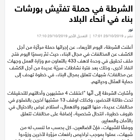
عيلبون
الرئيسية
/
اخبار محلية
/
الشرطة في حملة تفتّيش بورشات بناء في أنحاء البلاد
الشرطة في حملة تفتّيش بورشات
دير حنا
بناء في أنحاء البلاد
نور
سخنين
نشر بـ 23/10/2019 17:01
|
التعديل الأخير 23/10/2019 17:10
أعلنت الشرطة، اليوم الأربعاء، عن إجرائها حملة مركّزة من أجل
عرابة
الكشف عن المخالفات في مجال البناء، حيث تمّ رسميًا اليوم فتح
ملف تحقيق في وحدة لاهف 433 بالتعاون مع وزارة العمل وجهات
اخبار عالمية
انفاذ أخرى، وذلك بعد فترة نشاطات سريّة عديدة من أجل الكشف
عن مخالفات/ شبهات تتعلق بمجال البناء، في خطوة تهدف إلى
رياضة
حماية العمّال وحياتهم.
وأشارت الشرطة إلى أنّها "اعتقلت 4 مشتبهين وأحالتهم للتحقيقات
رياضة محلية
تحت طائلة التحضير، وكذلك اوقف 13 مشتبها آخرين بالضلوع في
مخالفات عديدة، منها التهور والاهمال، استلام غرض بالاحتيال في
ظروف خطيرة، انتحال شخصية، إضافة على مخالفات تتعلق
رياضة عالمية
بالأمان والمعايير.
ووفقًا للشبهات، فإنّ الضالعين، كل بحسب ما تنسب له من
تقارير خاصة