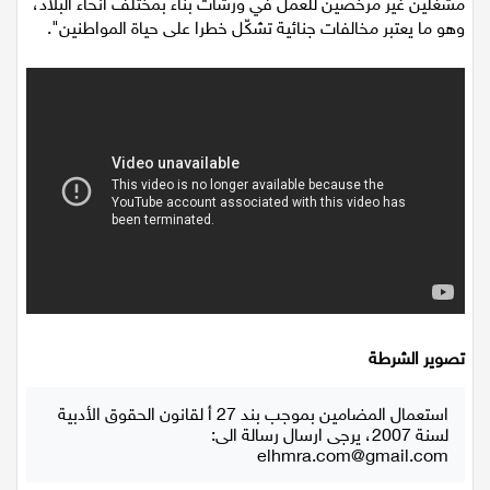
شبهات، عملوا بموجب تراخيص رافعات مزوّرة لآخرين وزوّدوا
مشغلين غير مرخّصين للعمل في ورشات بناء بمختلف أنحاء البلاد،
اقتصاد
وهو ما يعتبر مخالفات جنائية تشكّل خطرا على حياة المواطنين".
مقالات
مطبخ
صحة وطب
مجلة الحمرا
جمال وازياء
تكنولوجيا
تصوير الشرطة
فن
استعمال المضامين بموجب بند 27 أ لقانون الحقوق الأدبية
ستوديو انتخابات 2022
لسنة 2007، يرجى ارسال رسالة الى:
elhmra.com@gmail.com