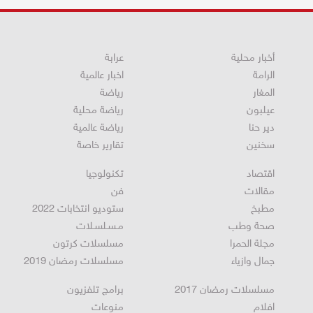
أخبار محلية
عرابة
الرامة
اخبار عالمية
المغار
رياضة
عيلبون
رياضة محلية
دير حنا
رياضة عالمية
سخنين
تقارير خاصة
اقتصاد
تكنولوجيا
مقالات
فن
مطبخ
ستوديو انتخابات 2022
صحة وطب
مـسـلسـلات
مجلة الحمرا
مسلسلات كرتون
جمال وازياء
مسلسلات رمضان 2019
مسلسلات رمضان 2017
برامج تلفزيون