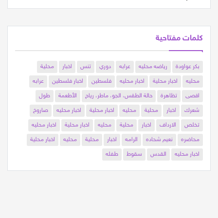
كلمات مفتاحية
بكر عواودة
رياضه محليه
عرابه
دوري
تنس
اخبار
محلية
محليه
اخبار محلية
اخبار محليه
فلسطين
اخبار فلسطين
عرابه
اقصى
تظاهرة
حالة الطقس، الجو، ماطر، رياح
الأطعمة
طول
شعرك
اخبار
محلية
محليه
اخبار محلية
اخبار محليه
صاروخ
تخلص
الارداف
اخبار
محلية
محليه
اخبار محلية
اخبار محليه
محاضره
نعيم شحاده
الرامه
اخبار
محلية
محليه
اخبار محلية
اخبار محليه
القدس
سقوط
طفله