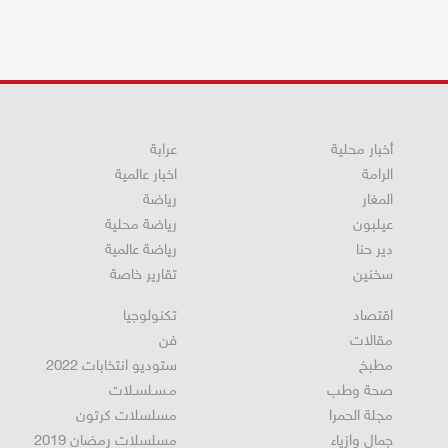
أخبار محلية
عرابة
الرامة
اخبار عالمية
المغار
رياضة
عيلبون
رياضة محلية
دير حنا
رياضة عالمية
سخنين
تقارير خاصة
اقتصاد
تكنولوجيا
مقالات
فن
مطبخ
ستوديو انتخابات 2022
صحة وطب
مـسـلسـلات
مجلة الحمرا
مسلسلات كرتون