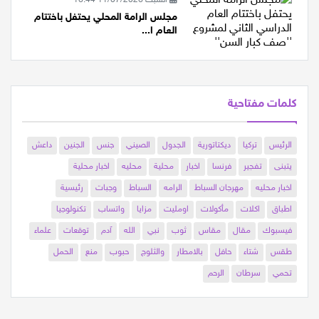
السبت 11/07/2026 16:44
مجلس الرامة المحلي يحتفل باختتام
العام ا...
كلمات مفتاحية
الرئيس
تركيا
ديكتاتورية
الجدول
الصيني
جنس
الجنين
داعش
يتبنى
تفجير
فرنسا
اخبار
محلية
محليه
اخبار محلية
اخبار محليه
مهرجان السباط
الرامه
السباط
وجبات
رئيسية
اطباق
اكلات
مأكولات
اومليت
مزايا
واتساب
تكنولوجيا
فيسبوك
مقال
مقاس
ثوب
نبي
الله
آدم
توقعات
علماء
طقس
شتاء
حافل
بالامطار
والثلوج
حبوب
منع
الحمل
تحمي
سرطان
الرحم