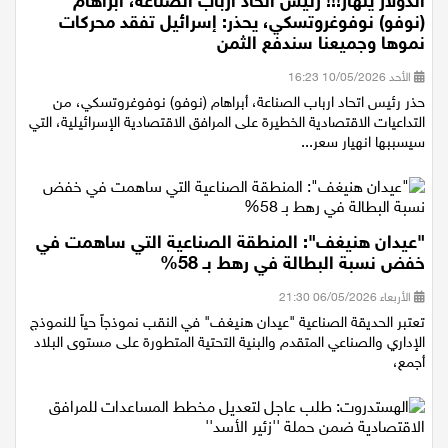
الدولار ينهار!!! رئيس اتحاد ارباب الصناعة، أبراهام
(نوفو) نوفوغروتسكي، يحذر: إسرائيل تفقد محركات
نموها وجميعنا سندفع الثمن
الأحد 10/05/2026 16:23
حذر رئيس اتحاد ارباب الصناعة، أبراهام (نوفو) نوفوغروتسكي، من
التداعيات الاقتصادية الخطيرة على المرافق الاقتصادية الإسرائيلية، التي
سيسببها انهيار سعر...
"عيدان هنيغف": المنطقة الصناعية التي ساهمت في
خفض نسبة البطالة في رهط بـ 58%
الأربعاء 06/05/2026 21:30
تعتبر الحديقة الصناعية "عيدان هنيغف" في النقب نموذجاً حياً للنموذج
الإداري والصناعي المتقدم والبنية التحتية المتطورة على مستوى البلاد
أجمع،