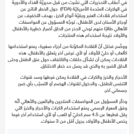
في أعقاب التحذيرات التي نشرت من قبل مديريّة الغذاء والأدوية
اقتصاد
في الولايات المتحدة الأمريكيّة (FDA) حول الخطر الناتج عن
استخدام قلادات العنبر وبقيّة أنواع الخرز، بهدف التخفيف عن
مقالات
أوجاع الأسنان لدى الأطفال، توجّه المسؤول عن المواصفات
للأهالي طالبًا منهم توخي الحذر من الحاق أضرار خطيرة بالأطفال
مطبخ
والأولاد نتيجة استخدام هذه المنتجات.
ووضّح فختل أنّ القلادة المكوّنة من أجزاء صغيرة، يمنع استخدامها
صحة وطب
كألعاب أو حليّ للأولاد أو لأي غرض آخر يتعلق بالأطفال. هذه
القلادات يمكن أن تشكّل حلقات والالتفاف حول عنق الطفل وحتى
مجلة الحمرا
الحاق الضرر به والذي قد يصل حد خطر الاختناق.
جمال وازياء
الأحجار والخرز والكرات في القلادة يمكن فرطها وسد قنوات
التنفس للطفل، والدخول لقنوات الهضم أو التسبّب بأي ضرر
تكنولوجيا
جسماني آخر.
وذكّر المسؤول عن المواصفات المنتجين والبائعين والأهالي أنّه
فن
وفق المعيار الرسمي يمنع استخدام الكرات والأحجار والخرز التي
يقل قطرها عن 4.5 سم كحليّ أو للعب أو لأي استخدام آخر فيما
ستوديو انتخابات 2022
يخص الأطفال والأولاد بجيل أقل من 3 سنوات.