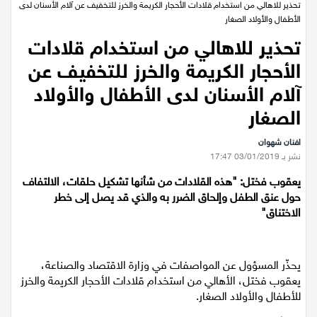
عيلبون
الرئيسية
/
اقتصاد
/
تحذير للاهالي من استخدام قلادات الأحجار الكريمة والخرز للتخفيف عن آلام الأسنان لدى
الأطفال والأولاد الصغار
دير حنا
تحذير للاهالي من استخدام قلادات
الأحجار الكريمة والخرز للتخفيف عن
سخنين
آلام الأسنان لدى الأطفال والأولاد
عرابة
الصغار
افنان شهوان
اخبار عالمية
نشر بـ 03/01/2019 17:47
يعقوب فختل: "هذه القلادات من شأنها تشكيل حلقات، الالتفاف
رياضة
حول عنق الطفل وإلحاق الضرر به والذي قد يصل إلى خطر
الاختناق"
رياضة محلية
رياضة عالمية
يحذّر المسؤول عن المواصفات في وزارة الاقتصاد والصناعة،
يعقوب فختل، الأهالي من استخدام قلادات الأحجار الكريمة والخرز
للأطفال والأولاد الصغار.
تقارير خاصة