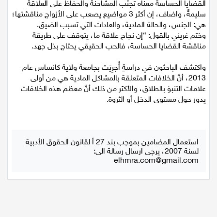
القضايا الحساسة معناه تجنُّب المشاحنة والحفاظ على العلاقة
سليمةً، واضاف، إن أكثر 3 مواضيع يصعب على الأزواج مناقشتها؛
اقتصاد
هي: الجنس، والحالة المادية، والعادات التي تسبب الضيق.
وختم غريني بالقول: “إن نجاح علاقة ما، يتوقف على طريقة
مقالات
مناقشة القضايا الحساسة، فالحب الحقيقي يحتاج بذل جهد.
مطبخ
واكتشف الباحثون في دراسةٍ أُجرِيَت بجامعة ولاية كانساس عام
2013، أنَّ الخلافات المتعلقة بالمشاكل المادية هي من أولى
صحة وطب
علامات التنبؤ بالطلاق، والأكثر من ذلك أنَّ معظم هذه الخلافات
يدور حول مستوى الدخل أو الثروة.
مجلة الحمرا
جمال وازياء
استعمال المضامين بموجب بند 27 أ لقانون الحقوق الأدبية
لسنة 2007، يرجى ارسال رسالة الى:
تكنولوجيا
elhmra.com@gmail.com
فن
ستوديو انتخابات 2022