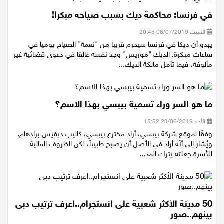
في فرنسا: محاكمة ديك بسبب صياحه مبكرا!
السبت 06/07/2019 20:45
يبدو أن ديكا في فرنسا سيحرم قريبا من "نعمة" الصياح يوميا في
ساعات مبكرة. الديك "موريس" وجد نفسه عالقا في دعوى قضائية غير
مألوفة، فيما تأمل مالكة الديك...
ما هو السر وراء تسمية بيبسي بهذا الاسم؟
الأحد 23/06/2019 15:52
وفقًا لموقع شركة بيبسي، أراد مخترع بيبسي، كاليب ديفيس برادهام.
ويُشار إلى أنّه أراد في الأصل أن يصبح طبيباً، لكن الظروف المالية
للأسرة جعلته يترك المد...
50 مدينة الأكثر شعبية على انستجرام..اعرف ترتيب دبى
بينهم..صور