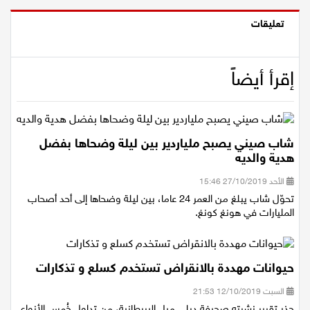
تعليقات
إقرأ أيضاً
شاب صيني يصبح ملياردير بين ليلة وضحاها بفضل
هدية والديه
الأحد 27/10/2019 15:46
تحوّل شاب يبلغ من العمر 24 عاما، بين ليلة وضحاها إلى أحد أصحاب
المليارات في هونغ كونغ.
حيوانات مهددة بالانقراض تستخدم كسلع و تذكارات
السبت 12/10/2019 21:53
حذر تقرير نشرته صحيفة ديلي ميل البريطانية، من تداول خُمس الأنواع