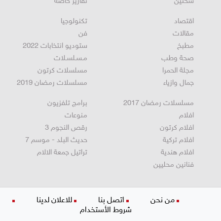
سخنين
تقارير خاصة
اقتصاد
تكنولوجيا
مقالات
فن
مطبخ
ستوديو انتخابات 2022
صحة وطب
مـسـلسـلات
مجلة الحمرا
مسلسلات كرتون
جمال وازياء
مسلسلات رمضان 2019
مسلسلات رمضان 2017
برامج تلفزيون
افلام
منوعات
افلام كرتون
رقص النجوم 3
افلام تركية
حديث البلد - موسم 7
افلام هندية
تراتيل جمعة الالام
فنانين محليين
من نحن
اتصل بنا
للاعلان لدينا
شروط الأستخدام