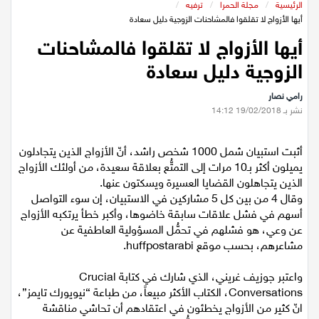
عيلبون
الرئيسية
/
مجلة الحمرا
/
ترفيه
/
أيها الأزواج لا تقلقوا فالمشاحنات الزوجية دليل سعادة
أيها الأزواج لا تقلقوا فالمشاحنات
دير حنا
الزوجية دليل سعادة
سخنين
رامي نصار
نشر بـ 19/02/2018 14:12
عرابة
أثبت استبيان شمل 1000 شخص راشد، أنّ الأزواج الذين يتجادلون
اخبار عالمية
يميلون أكثر بـ10 مرات إلى التمتُّع بعلاقة سعيدة، من أولئك الأزواج
الذين يتجاهلون القضايا العسيرة ويسكتون عنها.
رياضة
وقال 4 من بين كل 5 مشاركين في الاستبيان، إن سوء التواصل
أسهم في فشل علاقات سابقة خاضوها، وأكبر خطأ يرتكبه الأزواج
عن وعي، هو فشلهم في تحمُّل المسؤولية العاطفية عن
رياضة محلية
مشاعرهم، بحسب موقع huffpostarabi.
رياضة عالمية
واعتبر جوزيف غريني، الذي شارك في كتابة Crucial
Conversations، الكتاب الأكثر مبيعاً، من طباعة “نيويورك تايمز”،
انّ كثير من الأزواج يخطئون في اعتقادهم أن تحاشي مناقشة
تقارير خاصة