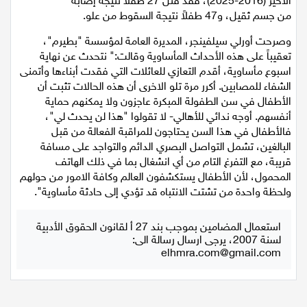
الأخير (2016-2025)، فقد قُتل 27 طفلاً نتيجة إصابة
من جسم ثقيل، و47 طفلاً نتيجة السقوط من علو.
وصرحت أورلي سيلفينجر، المديرة العامة لمؤسسة "بطيرم"،
تعقيباً على هذه الأحداث المأساوية وقالت:" نتحدث عن نهاية
اسبوع مأساوية، أقدم التعازي للعائلات التي فقدت أبناءها وأتمنى
الشفاء للمصابين. أكرر مرة تلو الاخرى أن هذه الحالات تثبت أن
الأطفال في سن الطفولة المبكرة عاجزون ولا يمكنهم حماية
أنفسهم. أوجه ندائي للأهالي- لا تقولوا "هذا لن يحدث لي"،
فالأطفال في هذا السن يحتاجون للمراقبة الفعالة من قبل
البالغين، تشمل التواصل البصري الدائم والتواجد على مسافة
قريبة، مع التفرغ التام من أي انشغال بما في ذلك الهاتف
المحمول، لأن الأطفال يستكشفون العالم وكافة الامور من حولهم
ولحظة واحدة من تشتت الانتباه قد تؤدي إلى حادثة مأساوية".
استعمال المضامين بموجب بند 27 أ لقانون الحقوق الأدبية
لسنة 2007، يرجى ارسال رسالة الى:
elhmra.com@gmail.com