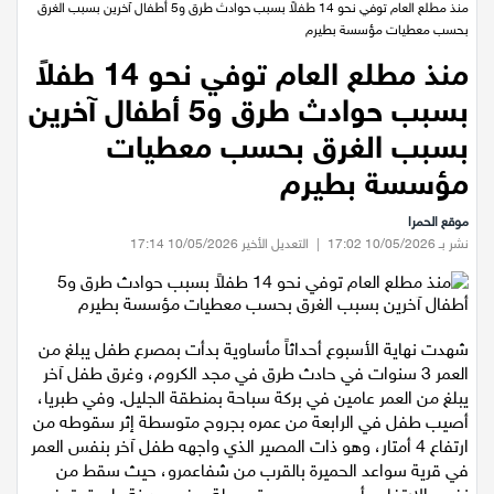
عيلبون
الرئيسية
/
اخبار محلية
/
منذ مطلع العام توفي نحو 14 طفلاً بسبب حوادث طرق و5 أطفال آخرين بسبب الغرق
بحسب معطيات مؤسسة بطيرم
دير حنا
منذ مطلع العام توفي نحو 14 طفلاً
بسبب حوادث طرق و5 أطفال آخرين
سخنين
بسبب الغرق بحسب معطيات
عرابة
مؤسسة بطيرم
موقع الحمرا
اخبار عالمية
نشر بـ 10/05/2026 17:02
|
التعديل الأخير 10/05/2026 17:14
رياضة
رياضة محلية
شهدت نهاية الأسبوع أحداثاً مأساوية بدأت بمصرع طفل يبلغ من
العمر 3 سنوات في حادث طرق في مجد الكروم، وغرق طفل آخر
يبلغ من العمر عامين في بركة سباحة بمنطقة الجليل. وفي طبريا،
رياضة عالمية
أصيب طفل في الرابعة من عمره بجروح متوسطة إثر سقوطه من
ارتفاع 4 أمتار، وهو ذات المصير الذي واجهه طفل آخر بنفس العمر
تقارير خاصة
في قرية سواعد الحميرة بالقرب من شفاعمرو، حيث سقط من