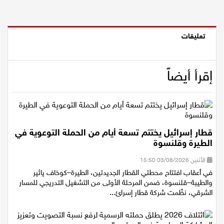
تعليقات
إقرأ أيضاً
قطار إسرائيل يختتم تسعة أيام من الحملة التوعوية في
الطيرة وقلنسوة
الأثنين 03/08/2026 15:50
في أعقاب افتتاح محطتي القطار الجديدتين، الطيرة–كوخاف يائير
والطيبة–قلنسوة، ضمن المرحلة الأولى من التشغيل التدريجي للمسار
الشرقي، نظّمت شركة قطار إسرائ...