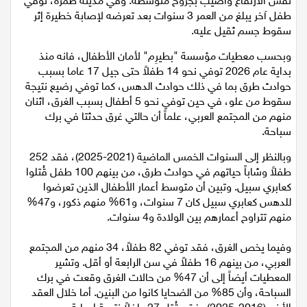
نفس الارتفاع وأصيب بجروح متوسطة. وفي مدينة طمرة، توفي
اقتصاد
طفل آخر يبلغ من العمر 3 سنوات بعد تعرضه لإصابة خطيرة إثر
سقوط جسم ثقيل عليه.
مقالات
وبحسب معطيات مؤسسة "بطيرِم" لأمان الأطفال، فانه منذ
بداية عام 2026 توفي نحو 14 طفلاً حتى جيل 17 عاما بسبب
مطبخ
حوادث طرق بما في ذلك حوادث الدهس، كما توفي رضيع نتيجة
سقوط من علو، في حين توفي نحو 5 أطفال بسبب الغرق، اثنان
صحة وطب
منهم من المجتمع العربي، علماً أن حالتي غرق حدثتا في برك
سباحة.
مجلة الحمرا
وبالنظر إلى السنوات الخمس الماضية (2021-2025)، فقد 252
طفلاً وشاباً حياتهم في حوادث طرق، من بينهم 100 طفل قُتلوا
جمال وازياء
كعابري سبيل. وتبين أن متوسط أعمار الأطفال الذين تعرضوا
للدهس كعابري سبيل كان 7 سنوات، و61% منهم ذكور، و47%
تكنولوجيا
منهم تتراوح أعمارهم بين الولادة و4 سنوات.
فن
وفيما يخص الغرق، فقد توفي 82 طفلاً، 34 منهم من المجتمع
العربي، من بينهم 16 طفلاً في سن الرابعة أو أقل. وتشير
ستوديو انتخابات 2022
المعطيات أيضاً إلى أن 47% من حالات الغرق وقعت في برك
السباحة، وأن 85% من الضحايا كانوا من البنين. أما خلال العقد