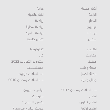
أخبار محلية
عرابة
الرامة
اخبار عالمية
المغار
رياضة
عيلبون
رياضة محلية
دير حنا
رياضة عالمية
سخنين
تقارير خاصة
اقتصاد
تكنولوجيا
مقالات
فن
مطبخ
ستوديو انتخابات 2022
صحة وطب
مـسـلسـلات
مجلة الحمرا
مسلسلات كرتون
جمال وازياء
مسلسلات رمضان 2019
مسلسلات رمضان 2017
برامج تلفزيون
افلام
منوعات
افلام كرتون
رقص النجوم 3