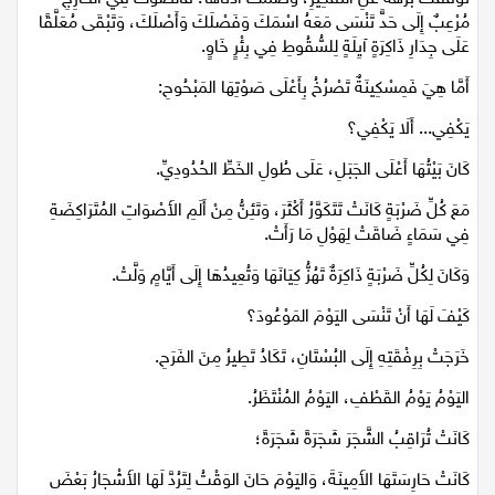
مُرْعِبٌ إِلَى حَدٍّ تَنْسَى مَعَهُ اسْمَكَ وَفَصْلَكَ وَأَصْلَكَ، وَتَبْقَى مُعَلَّقًا
عَلَى جِدَارِ ذَاكِرَةٍ آيِلَةٍ لِلسُّقُوطِ فِي بِئْرٍ خَاوٍ.
أَمَّا هِيَ فَمِسْكِينَةٌ تَصْرُخُ بِأَعْلَى صَوْتِهَا المَبْحُوحِ:
يَكْفِي... أَلَا يَكْفِي؟
كَانَ بَيْتُهَا أَعْلَى الجَبَلِ، عَلَى طُولِ الخَطِّ الحُدُودِيِّ.
مَعَ كُلِّ ضَرْبَةٍ كَانَتْ تَتَكَوَّرُ أَكْثَرَ، وَتَئِنُّ مِنْ أَلَمِ الأَصْوَاتِ المُتَرَاكِضَةِ
فِي سَمَاءٍ ضَاقَتْ لِهَوْلِ مَا رَأَتْ.
وَكَانَ لِكُلِّ ضَرْبَةٍ ذَاكِرَةٌ تَهُزُّ كِيَانَهَا وَتُعِيدُهَا إِلَى أَيَّامٍ وَلَّتْ.
كَيْفَ لَهَا أَنْ تَنْسَى اليَوْمَ المَوْعُودَ؟
خَرَجَتْ بِرِفْقَتِهِ إِلَى البُسْتَانِ، تَكَادُ تَطِيرُ مِنَ الفَرَحِ.
اليَوْمُ يَوْمُ القَطْفِ، اليَوْمُ المُنْتَظَرُ.
كَانَتْ تُرَاقِبُ الشَّجَرَ شَجَرَةً شَجَرَةً؛
كَانَتْ حَارِسَتَهَا الأَمِينَةَ، وَاليَوْمَ حَانَ الوَقْتُ لِتَرُدَّ لَهَا الأَشْجَارُ بَعْضَ