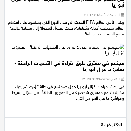
أبو ريا
الأحد 24/05/2026 21:47
يبقى كأس العالم FIFA الحدث الرياضي الأبرز الذي يستحوذ على اهتمام
العالم بمختلف أجياله وثقافاته، حيث تتحول البطولة إلى مساحة عالمية
تجمع الشعوب حول لغة...
مجتمع في مفترق طرق: قراءة في التحديات الراهنة -
بقلم: د. غزال أبو ريا
الأثنين 04/05/2026 21:26
في بحثٍ أجراه د. غزال أبو ريا حول «مجتمع في حالة تأزّم»، تم إجراء
مقابلات مع خمسين شخصية من الجمهور، انطلاقًا من سؤال بسيط
ومباشر: ما هي العوامل التي...
الأكثر قراءة