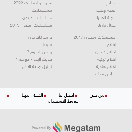
مطبخ
ستوديو انتخابات 2022
صحة وطب
مـسـلسـلات
مجلة الحمرا
مسلسلات كرتون
جمال وازياء
مسلسلات رمضان 2019
مسلسلات رمضان 2017
برامج تلفزيون
افلام
منوعات
افلام كرتون
رقص النجوم 3
افلام تركية
حديث البلد - موسم 7
افلام هندية
تراتيل جمعة الالام
فنانين محليين
من نحن
اتصل بنا
للاعلان لدينا
شروط الأستخدام