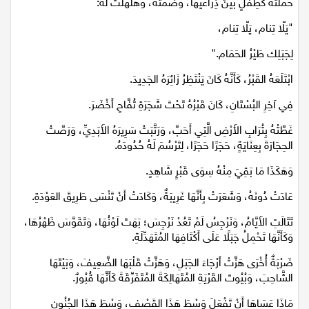
حَمَلَتْهُ كَطِفْلٍ بَيْنَ ذِرَاعَيْهَا، وَضَمَّتْهُ، وَهَلْهَلَتْ لَهُ:
"يَلّا تِنام، يَلّا تِنام،
لِجَبَلِك طَيْرُ الحَمَام."
ابْتَلَعَهُ القَبْرُ، كَأَنَّهُ كَانَ يَنْتَظِرُ زَائِرَهُ الجَدِيدَ.
فِي آخِرِ البُسْتَانِ، كَانَ قَبْرُهُ تَحْتَ شَجَرَةِ تُفَّاحٍ أَخْضَرَ.
غَطَّتْهُ بِتُرَابِ الأَرْضِ الَّتِي أَحَبَّ، وَرَتَّبَتْ سَرِيرَهُ الأَبَدِيِّ، وَرَصَّتْ
الحِجَارَةَ بِعِنَايَةٍ، حَجَرًا حَجَرًا، لِتَرْسُمَ لَهُ حُدُودَهُ.
وَهَكَذَا مَا بَقِيَ مِنْهُ سِوَى قَبْرٍ شَاهِدٍ.
عَادَتْ دُونَهُ، وَشَعَرَتْ بِأَنَّهَا غَرِيبَةٌ، وَكَادَتْ أَنْ تَنْسَى طَرِيقَ العَوْدَةِ.
تَتَالَتِ الأَيَّامُ، وَنَرْجِسُ لَمْ تَعُدْ نَرْجِسَ؛ بَهَتَ لَوْنُهَا، وَتَقَوَّسَ ظَهْرُهَا،
وَكَأَنَّهَا تَحْمِلُ جَبَلًا عَلَى أَكْتَافِهَا المُتَهَدِّلَةِ.
ضَرْبَةٌ أُخْرَى هَزَّتْ أَرْجَاءَ الجَبَلِ، وَهَزَّتْ قَلْبَهَا الضَّعِيفَ، وَبَيْتَهَا
الشَّاحِبَ، وَبُيُوتَ القَرْيَةِ المُتَهَالِكَةَ المُتَفَرِّقَةَ كَأَنَّهَا قُبُورٌ.
مَاذَا عَسَاهَا أَنْ تَفْعَلَ وَسْطَ هَذَا القَصْفِ، وَسْطَ هَذَا الجُنُونِ