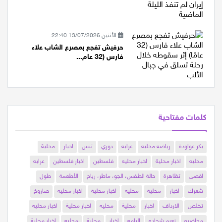
الأثنين 13/07/2026 22:40
حرفيش تفجع بمصرع الشاب علاء
فارس (32 عام...
كلمات مفتاحية
بكر عواودة
رياضه محليه
عرابه
دوري
تنس
اخبار
محلية
محليه
اخبار محلية
اخبار محليه
فلسطين
اخبار فلسطين
عرابه
اقصى
تظاهرة
حالة الطقس، الجو، ماطر، رياح
الأطعمة
طول
شعرك
اخبار
محلية
محليه
اخبار محلية
اخبار محليه
صاروخ
تخلص
الارداف
اخبار
محلية
محليه
اخبار محلية
اخبار محليه
محاضره
نعيم شحاده
الرامه
اخبار
محلية
محليه
اخبار محلية