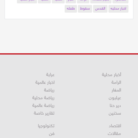
اخبار محليه
القدس
سقوط
طفله
أخبار محلية
عرابة
الرامة
اخبار عالمية
المغار
رياضة
عيلبون
رياضة محلية
دير حنا
رياضة عالمية
سخنين
تقارير خاصة
اقتصاد
تكنولوجيا
مقالات
فن