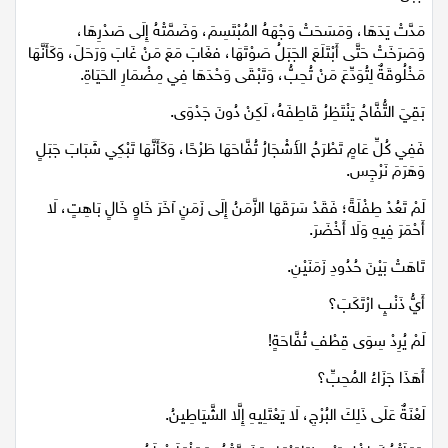
مَدَّتْ يَدَهَا، وَمَسَحَتْ وَجْهَهُ المُبْتَسِمَ، وَضَمَّتْهُ إِلَى صَدْرِهَا،
وَصَرَخَتْ حَتَّى أَبْتَلَعَ الجَبَلُ صَوْتَهَا، فغَابَ مَعَ مَنْ غَابَ وَرَحَلَ، وَكَأَنَّهَا
مَخْلُوقَةٌ لِتُوَدِّعَ مَنْ تُحِبُّ، وَتَبْقَى وَحْدَهَا فِي مِضْمَارِ الحَيَاةِ.
بَقِيَ التُّفَّاحُ يَنْتَظِرُ قَاطِفَهُ، لَكِنْ دُونَ جَدْوَى.
فَفِي كُلِّ عَامٍ تَطْرَحُ الأَشْجَارُ تُفَّاحَهَا طَرْحًا، وَكَأَنَّهَا تَبْكِي شَبَابَ جَبَلٍ
وَهَرَمَ نَرْجِس.
لَمْ تَعُدْ طِفْلَةً؛ فَقَدْ سَرَقَهَا الزَّمَنُ إِلَى زَمَنٍ آخَرَ خَاوٍ خَالٍ بَاهِتٍ، لَا
أَحْمَرَ فِيهِ وَلَا أَخْضَرَ.
تَاهَتْ بَيْنَ حُدُودِ زَمَنَيْنِ.
أَيُّ ذَنْبٍ ارْتَكَبَ؟
لَمْ يُرِدْ سِوَى قِطْفِ تُفَّاحَةٍ!
أَهَذَا جَزَاءُ المُحِبِّ؟
لَعْنَةٌ عَلَى ذَلِكَ البُرْجِ، لَا يَعْتَلِيهِ إِلَّا الشَّيَاطِينُ.