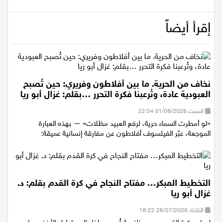
إقرأ أيضاً
نخاف من الحرية. ما بين أفلاطون وفريري: حين تُصبح
العبودية عادة، وتُرعبنا فكرة التحرر …بقلم: غزال أبو ريا
السبت 01/08/2026 22:04
«لو أمطرت السماء حرية، لرفع العبيد مظلات» — بهذه العبارة
الموجعة، عبّر الفيلسوف أفلاطون عن مفارقة إنسانية عميقة:
التخطيط المبكر… مفتاح النجاح في كرة القدم بقلم: د.
غزال أبو ريا
الثلاثاء 28/07/2026 18:22