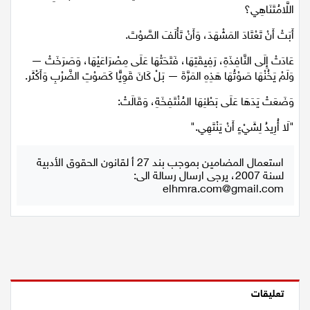
اللَّامُتَنَاهِي؟
أَبَتْ أَنْ تَعْتَادَ المَشْهَدَ، وَأَنْ تَأْلَفَ الصَّوْتَ.
عَادَتْ إِلَى النَّافِذَةِ، رَفِيقَتِهَا، فَتَحَتْهَا عَلَى مِصْرَاعَيْهَا، وَصَرَخَتْ —
وَلَمْ يَخُنْهَا صَوْتُهَا هَذِهِ المَرَّةَ — بَلْ كَانَ قَوِيًّا كَصَوْتِ الضَّرْبِ وَأَكْثَر.
وَضَعَتْ يَدَهَا عَلَى بَطْنِهَا المُنْتَفِخَةِ، وَقَالَتْ:
"لَا أُرِيدُ لِشَيْءٍ أَنْ يَنْتَهِي."
استعمال المضامين بموجب بند 27 أ لقانون الحقوق الأدبية
لسنة 2007، يرجى ارسال رسالة الى:
elhmra.com@gmail.com
تعليقات