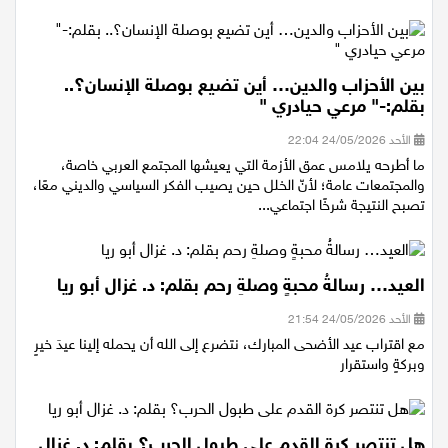
بين الأحزاب والدين… أين تضيع بوصلة الإنسان؟..
بقلم:-" مرعي حيادري "
الأحد 24/05/2026 22:04
ما أطرحه يلامس عمق الأزمة التي يعيشها المجتمع العربي خاصة،
والمجتمعات عامة؛ لأنّ الخلل حين يصيب الفكر السياسي والديني معًا،
تصبح النتيجة شرخًا اجتماعي...
العيد… رسالةُ محبةٍ وصلةِ رحم بقلم: د. غزال أبو ريا
الأحد 24/05/2026 21:54
مع اقتراب عيد الأضحى المبارك، نتضرع إلى الله أن يحمله إلينا عيدَ خيرٍ
وبركةٍ واستقرار
هل تنتصر كرة القدم على طبول الحرب؟ بقلم: د. غزال