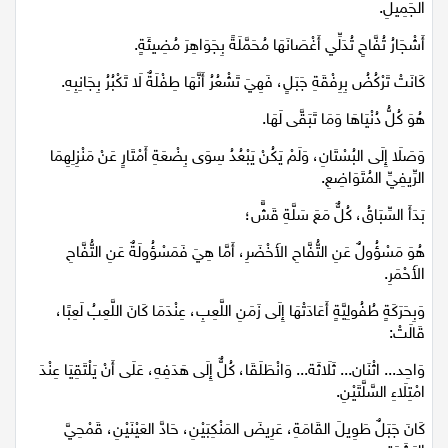
الجَمِيلِ.
أَشْجَارُ تُفَّاحٍ تُدَلِّي أَغْصَانَهَا مُحَمَّلَةً بِجَوَاهِرَ مُضِيئَةٍ.
كَانَتْ تَرْكُضُ بِرِفْقَةِ جَبَلٍ، فَهِيَ تَشْعُرُ أَنَّهَا طِفْلَةٌ لَا تَكْبُرُ بِجَانِبِهِ.
هُوَ كُلُّ دُنْيَاهَا وَمَا تَبَقَّى لَهَا.
وَصَلَا إِلَى البُسْتَانِ، وَلَمْ يَكُنْ يَبْعُدُ سِوَى بِضْعَةِ أَمْتَارٍ عَنْ مَنْزِلِهِمَا
الرِّيفِيِّ المُتَوَاضِعِ.
بَدَأَ السِّبَاقُ، كُلٌّ مَعَ سَلَّةِ قَشٍّ؛
هُوَ مَسْؤُولٌ عَنِ التُّفَّاحِ الأَخْضَرِ، أَمَّا هِيَ فَمَسْؤُولَةٌ عَنِ التُّفَّاحِ
الأَحْمَرِ.
وَبِحَرَكَةٍ طُفُولِيَّةٍ أَعَادَتْهَا إِلَى زَمَنِ اللَّعِبِ، عِنْدَمَا كَانَ اللَّعِبُ لَعِبًا،
قَالَتْ:
وَاحِد... اثْنَان... ثَلَاثَة... وَانْطَلَقَا، كُلٌّ إِلَى هَدَفِهِ، عَلَى أَنْ يَلْتَقِيَا عِنْدَ
امْتِلَاءِ السَّلَّتَيْنِ.
كَانَ جَبَلٌ طَوِيلَ القَامَةِ، عَرِيضَ المَنْكِبَيْنِ، حَادَّ العَيْنَيْنِ، قَمْحِيَّ