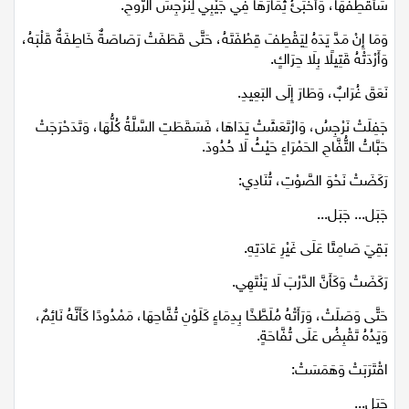
سَأَقْطِفُهَا، وَأُخَبِّئُ ثِمَارَهَا فِي جَيْبِي لِنَرْجِسَ الرُّوحِ.
وَمَا إِنْ مَدَّ يَدَهُ لِيَقْطِفَ قِطْفَتَهُ، حَتَّى قَطَفَتْ رَصَاصَةٌ خَاطِفَةٌ قَلْبَهُ،
وَأَرْدَتْهُ قَتِيلًا بِلَا حِرَاكٍ.
نَعَقَ غُرَابٌ، وَطَارَ إِلَى البَعِيدِ.
جَفِلَتْ نَرْجِسُ، وَارْتَعَشَتْ يَدَاهَا، فَسَقَطَتِ السَّلَّةُ كُلُّهَا، وَتَدَحْرَجَتْ
حَبَّاتُ التُّفَّاحِ الحَمْرَاءِ حَيْثُ لَا حُدُودَ.
رَكَضَتْ نَحْوَ الصَّوْتِ، تُنَادِي:
جَبَل... جَبَل...
بَقِيَ صَامِتًا عَلَى غَيْرِ عَادَتِهِ.
رَكَضَتْ وَكَأَنَّ الدَّرْبَ لَا يَنْتَهِي.
حَتَّى وَصَلَتْ، وَرَأَتْهُ مُلَطَّخًا بِدِمَاءٍ كَلَوْنِ تُفَّاحِهَا، مَمْدُودًا كَأَنَّهُ نَائِمٌ،
وَيَدُهُ تَقْبِضُ عَلَى تُفَّاحَةٍ.
اقْتَرَبَتْ وَهَمَسَتْ:
جَبَل...