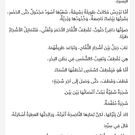
البَشَرَةِ.
أَمَّا نَرْجِسُ فَكَانَتْ طَوِيلَةً رَشِيقَةً، شَعْرُهَا أَسْوَدُ مَجْدُولٌ حَتَّى الخَصْرِ،
بَشَرَتُهَا بَيْضَاءُ نَاصِعَةٌ، وَخُدُودُهَا وَرْدِيَّةٌ.
صَوْتُهَا دَافِئٌ حَنُونٌ، تَقْطِفُ التُّفَّاحَ الأَحْمَرَ وَتُغَنِّي، فَتَتَمَايَلُ الأَشْجَارُ
طَرَبًا.
غَابَ جَبَلٌ بَيْنَ أَشْجَارِ التُّفَّاحِ، وَتَبَاعَدَ طَرِيقُهُمَا.
هِيَ تَقْطِفُ وَتَغِيبُ كَالشَّمْسِ فِي بَطْنِ البَحْرِ،
أَمَّا هُوَ فَيَقْطِفُ كَشَمْسٍ تَخْطَفُهَا السَّمَاءُ.
قَطَفَ وَقَطَفَ، حَتَّى وَصَلَ إِلَى آخِرِ شَجَرَةٍ؛
شَجَرَةٌ شَقِيَّةٌ نَبَتَتْ أَغْصَانُهَا بَيْنَ بَيْنَ.
شَجَرَةٌ مُلَغَّمَةٌ.
كَادَ أَنْ يَتْرُكَهَا، لَكِنَّ ثِمَارَهَا النَّاضِجَةَ أَغْرَتْهُ، وَرَائِحَتُهَا العَطِرَةُ أَسْكَرَتْهُ.
قَالَ فِي سِرِّهِ: