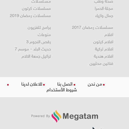
صحة وطب
مـسـلسـلات
مجلة الحمرا
مسلسلات كرتون
جمال وازياء
مسلسلات رمضان 2019
مسلسلات رمضان 2017
برامج تلفزيون
افلام
منوعات
افلام كرتون
رقص النجوم 3
افلام تركية
حديث البلد - موسم 7
افلام هندية
تراتيل جمعة الالام
فنانين محليين
من نحن
اتصل بنا
للاعلان لدينا
شروط الأستخدام