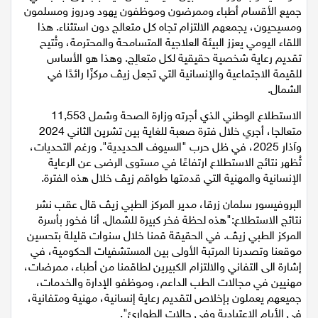
لموظفيه وجمهور المتعالجين، حيث يعمل فيه جنبًا إلى جنب في
جميع الأقسام أطباء وممرضون وموظفون يهود ودروز ومسلمون
ومسيحيون، يجمعهم الالتزام تجاه كل متعالج دون استثناء. هذا
اللقاء اليومي يعزز البيئة العلاجية المتسامحة والمحترمة، وتُتيح
تقديم رعاية شخصية حقيقية لكل متعالِج. وهذا هو الأساس
للقيمة الاجتماعية والإنسانية التي تجعل زيڤ مركزًا رائدًا في
الشمال.
الاستطلاع الوطني الذي أجرته وزارة الصحة وشمل 11,553
متعالجا، أجري خلال فترة صعبة للغاية بين تشرين الثاني 2024
وآذار 2025، في ظل حرب "السيوف الحديدية". ورغم التحديات،
تُظهر نتائج الاستطلاع ارتفاعًا في مستوى الرضى عن الرعاية
الإنسانية والمهنية التي قدمتها طواقم زيڤ خلال هذه الفترة.
البروفيسور سلمان زرقا، مدير المركز الطبي زيڤ قال عقب نشر
نتائج الاستطلاع:"هذه لحظة فخر كبيرة للشمال. أنا فخور بأسرة
المركز الطبي زيڤ. في الحقيقة قمنا خلال سنوات قليلة بتحسين
موقعنا وتصدرنا المرتبة الأولى بين المستشفيات الحكومية، في
إشارة الى التفاني والالتزام الكبيرين لطاقمنا من أطباء، ممرضات،
مهنيين في مجالات الطب الداعم، وموظفو الإدارة والخدمات،
جميعهم يعملون بإخلاص لتقديم رعاية إنسانية، مهنية ومتفانية،