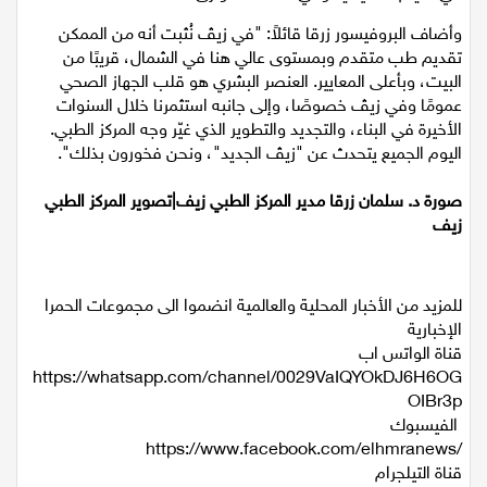
في الأيام الاعتيادية وفي حالات الطوارئ".
وأضاف البروفيسور زرقا قائلاً: "في زيڤ نُثبت أنه من الممكن
تقديم طب متقدم وبمستوى عالي هنا في الشمال، قريبًا من
البيت، وبأعلى المعايير. العنصر البشري هو قلب الجهاز الصحي
عمومًا وفي زيڤ خصوصًا، وإلى جانبه استثمرنا خلال السنوات
الأخيرة في البناء، والتجديد والتطوير الذي غيّر وجه المركز الطبي.
اليوم الجميع يتحدث عن "زيڤ الجديد"، ونحن فخورون بذلك".
صورة د. سلمان زرقا مدير المركز الطبي زيف|تصوير المركز الطبي
زيف
للمزيد من الأخبار المحلية والعالمية انضموا الى مجموعات الحمرا
الإخبارية
قناة الواتس اب
https://whatsapp.com/channel/0029VaIQYOkDJ6H6OG
OIBr3p
الفيسبوك
https://www.facebook.com/elhmranews/