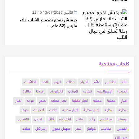
الأثنين 13/07/2026 22:40
حرفيش تفجع بمصرع الشاب علاء
فارس (32 عام...
كلمات مفتاحية
حالة
الطقس
غائم
الابراج
حظك
اليوم
الاحد
الطائرات
الحربية
الإسرائيلية
تجوب
اليونان
كاليفورنيا
امريكا
طائرة
اخبار
محلية
محليه
اخبار محلية
اخبار محليه
خنجر
عرابه
اخبار
محلية
محليه
اخبار محلية
اخبار محليه
حادث
اصابات
حيفا
صعقة
ام الفحم
رائد
صلاح
انتفاضة
ثالثة
الاردن
الاقصى
القدس
مقالات
خواطر
شعر
سهيل مخول
إسرائيل
سلاح