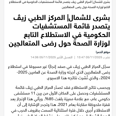
عيلبون
الرئيسية
/
اخبار محلية
/
بشرى للشمال| المركز الطبي زيڤ يتصدر قائمة المستشفيات الحكومية في الاستطلاع
التابع لوزارة الصحة حول رضى المتعالجين
دير حنا
بشرى للشمال| المركز الطبي زيڤ
يتصدر قائمة المستشفيات
سخنين
الحكومية في الاستطلاع التابع
عرابة
لوزارة الصحة حول رضى المتعالجين
موقع الحمرا
اخبار عالمية
نشر بـ 05/11/2025 13:47
|
التعديل الأخير 05/11/2025 14:06
سجّل المركز الطبي زيڤ في صفد إنجازًا غير مسبوقا في استطلاع
رياضة
رضى المتعالجين الذي أجرته وزارة الصحة عن العامين 2025-
2024، والذي نُشرت نتائجه هذا الاسبوع.
رياضة محلية
وبحسب نتائج الاستطلاع فقد تصدّر المركز الطبي زيڤ قائمة
المستشفيات وحصل على المكان الأول من بين 11 مستشفى
رياضة عالمية
حكومي عام، مع علامة مميزة بلغت 85%. ويأتي هذا الإنجاز بعد
قفزة ملحوظة مقارنة بعام 2021. هذا وتجدر الإشارة إلى أن
تقارير خاصة
الاستطلاع أُجري خلال فترة استثنائية اتسمت بظروف الحرب في