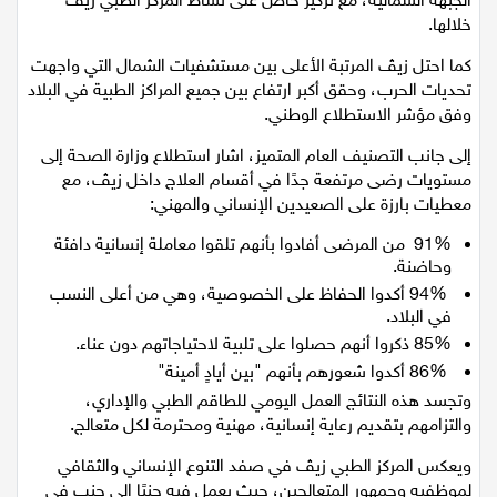
الجبهة الشمالية، مع تركيز خاص على نشاط المركز الطبي زيڤ
اقتصاد
خلالها.
كما احتل زيڤ المرتبة الأعلى بين مستشفيات الشمال التي واجهت
مقالات
تحديات الحرب، وحقق أكبر ارتفاع بين جميع المراكز الطبية في البلاد
وفق مؤشر الاستطلاع الوطني.
مطبخ
إلى جانب التصنيف العام المتميز، اشار استطلاع وزارة الصحة إلى
صحة وطب
مستويات رضى مرتفعة جدًا في أقسام العلاج داخل زيڤ، مع
معطيات بارزة على الصعيدين الإنساني والمهني:
مجلة الحمرا
91% من المرضى أفادوا بأنهم تلقوا معاملة إنسانية دافئة
وحاضنة.
جمال وازياء
94% أكدوا الحفاظ على الخصوصية، وهي من أعلى النسب
في البلاد.
تكنولوجيا
85% ذكروا أنهم حصلوا على تلبية لاحتياجاتهم دون عناء.
86% أكدوا شعورهم بأنهم "بين أيادٍ أمينة"
فن
وتجسد هذه النتائج العمل اليومي للطاقم الطبي والإداري،
والتزامهم بتقديم رعاية إنسانية، مهنية ومحترمة لكل متعالج.
ستوديو انتخابات 2022
ويعكس المركز الطبي زيڤ في صفد التنوع الإنساني والثقافي