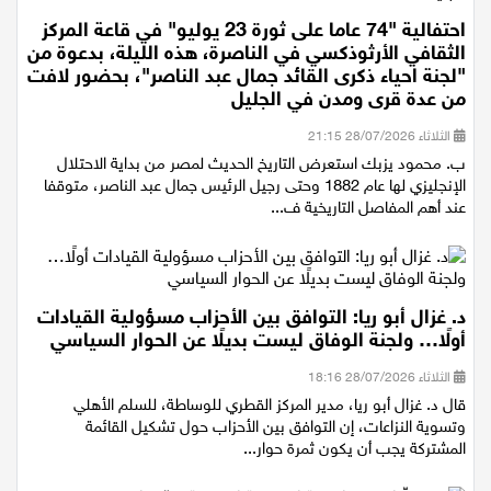
احتفالية "74 عاما على ثورة 23 يوليو" في قاعة المركز
الثقافي الأرثوذكسي في الناصرة، هذه الليلة، بدعوة من
"لجنة احياء ذكرى القائد جمال عبد الناصر"، بحضور لافت
من عدة قرى ومدن في الجليل
الثلاثاء 28/07/2026 21:15
ب. محمود يزبك استعرض التاريخ الحديث لمصر من بداية الاحتلال
الإنجليزي لها عام 1882 وحتى رجيل الرئيس جمال عبد الناصر، متوقفا
عند أهم المفاصل التاريخية ف...
د. غزال أبو ريا: التوافق بين الأحزاب مسؤولية القيادات
أولًا… ولجنة الوفاق ليست بديلًا عن الحوار السياسي
الثلاثاء 28/07/2026 18:16
قال د. غزال أبو ريا، مدير المركز القطري للوساطة، للسلم الأهلي
وتسوية النزاعات، إن التوافق بين الأحزاب حول تشكيل القائمة
المشتركة يجب أن يكون ثمرة حوار...