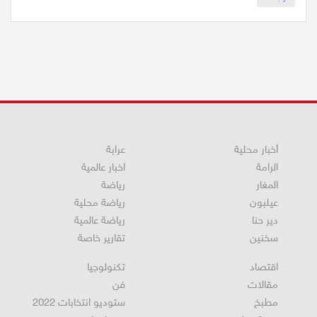
حزب الله
أخبار محلية
عرابة
الرامة
اخبار عالمية
المغار
رياضة
عيلبون
رياضة محلية
دير حنا
رياضة عالمية
سخنين
تقارير خاصة
اقتصاد
تكنولوجيا
مقالات
فن
مطبخ
ستوديو انتخابات 2022