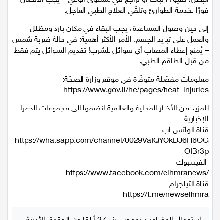
البطن، تقيّؤ، ارتباك أو تراجع في مستوى الوعي – يجب الاتصال
فورًا بخدمة الطوارئ وتلقّي العلاج الطبي العاجل.
إلى حين وصول المساعدة، يجب البقاء في مكان بارد ومظلل
والعمل على تبريد الجسم. الأمر الأكثر أهمية: في حالة ضربة شمس
– يُمنع إعطاء المصاب أي سوائل للشرب! تقديم السوائل يتم فقط
من قبل الطاقم الطبي.
معلومات مفصّلة متوفّرة في موقع وزارة الصحّة:
للمزيد من الأخبار المحلية والعالمية انضموا الى مجموعات الحمرا
الإخبارية
قناة الواتس اب
https://whatsapp.com/channel/0029VaIQYOkDJ6H6OG
OIBr3p
الفيسبوك
https://www.facebook.com/elhmranews/
قناة التيلجرام
https://t.me/newselhmra