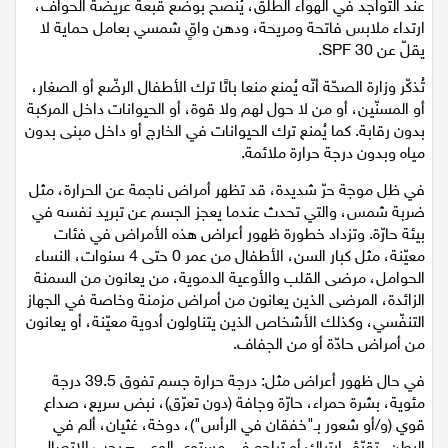
عند التواجد في الهواء الطلق، يُنصح بوضع قبعة عريضة الحواف،
اقتصاد
ارتداء ملابس فاتحة ومريحة، ودهن واقٍ شمسي بعامل حماية لا
يقلّ عن SPF 30.
مقالات
تُذكّر وزارة الصحّة أنّه يُمنع منعا باتًا ترك الأطفال الرضّع أو الصغار،
أو المسنّين، أو من لا حول لهم ولا قوة، أو الحيوانات داخل المركبة
مطبخ
بدون رقابة. كما يُمنع ترك الحيوانات في الخارج أو داخل مبنى بدون
مياه وبدون درجة حرارة ملائمة.
صحة وطب
في ظل موجة حرّ شديدة، قد تظهر أمراض ناجمة عن الحرارة، مثل
مجلة الحمرا
ضربة شمس، والتي تحدث عندما يعجز الجسم عن تبريد نفسه في
بيئة حارّة. وتزداد خطورة ظهور أعراض هذه الأمراض في فئات
جمال وازياء
معيّنة، مثل كبار السن، الأطفال من عمر 0 حتى 4 سنوات، النساء
الحوامل، مرضى القلب والأوعية الدموية، من يعانون من السمنة
الزائدة، المرضى الذين يعانون من أمراض مزمنة وخاصة في الجهاز
تكنولوجيا
التنفّسي، وكذلك الأشخاص الذين يتناولون أدوية معيّنة، أو يعانون
من أمراض حادّة أو من الجفاف.
فن
في حال ظهور أعراض مثل: درجة حرارة جسم تفوق 39.5 درجة
ستوديو انتخابات 2022
مئوية، بشرة حمراء، حارّة وجافة (دون تعرّق)، نبض سريع، صداع
قوي (و/أو شعور بـ"خفقان في الرأس")، دوخة، غثيان، ألم في