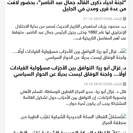
الثقافي الأرثوذكسي في الناصرة، هذه الليلة، بدعوة من
"لجنة احياء ذكرى القائد جمال عبد الناصر"، بحضور لافت
من عدة قرى ومدن في الجليل
الثلاثاء 28/07/2026 21:15
ب. محمود يزبك استعرض التاريخ الحديث لمصر من بداية الاحتلال
الإنجليزي لها عام 1882 وحتى رجيل الرئيس جمال عبد الناصر، متوقفا
عند أهم المفاصل التاريخية ف...
د. غزال أبو ريا: التوافق بين الأحزاب مسؤولية القيادات
أولًا… ولجنة الوفاق ليست بديلًا عن الحوار السياسي
الثلاثاء 28/07/2026 18:16
قال د. غزال أبو ريا، مدير المركز القطري للوساطة، للسلم الأهلي
وتسوية النزاعات، إن التوافق بين الأحزاب حول تشكيل القائمة
المشتركة يجب أن يكون ثمرة حوار...