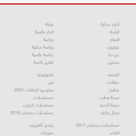
أخبار محلية
عرابة
الرامة
اخبار عالمية
المغار
رياضة
عيلبون
رياضة محلية
دير حنا
رياضة عالمية
سخنين
تقارير خاصة
اقتصاد
تكنولوجيا
مقالات
فن
مطبخ
ستوديو انتخابات 2022
صحة وطب
مـسـلسـلات
مجلة الحمرا
مسلسلات كرتون
جمال وازياء
مسلسلات رمضان 2019
مسلسلات رمضان 2017
برامج تلفزيون