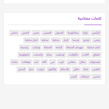
كلمات مفتاحية
الرئيس
تركيا
ديكتاتورية
الجدول
الصيني
جنس
الجنين
داعش
يتبنى
تفجير
فرنسا
اخبار
محلية
محليه
اخبار محلية
اخبار محليه
مهرجان السباط
الرامه
السباط
وجبات
رئيسية
اطباق
اكلات
مأكولات
اومليت
مزايا
واتساب
تكنولوجيا
فيسبوك
مقال
مقاس
ثوب
نبي
الله
آدم
توقعات
علماء
طقس
شتاء
حافل
بالامطار
والثلوج
حبوب
منع
الحمل
تحمي
سرطان
الرحم