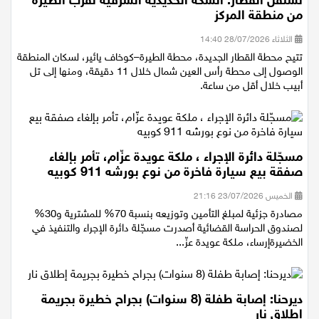
نستقلّ القطار: السكة الحديدية الشرقية تقرّب الطيرة
من منطقة المركز
الثلاثاء 28/07/2026 14:40
تتيح محطة القطار الجديدة، محطة الطيرة–كوخاف يائير، لسكان المنطقة
الوصول إلى محطة رأس العين شمال خلال 11 دقيقة، ومنها إلى تل
أبيب خلال أقل من ساعة.
مسجّلة دائرة الإجراء ، ملكة عويدة عزّام، تأمر بإلغاء
صفقة بيع سيارة فاخرة من نوع بورشه 911 كوبيه
الخميس 23/07/2026 21:16
مصادرة جزئية لمبلغ التأمين وتوزيعه بنسبة 70% للمشترية و30%
لصندوق الحراسة القضائية أصدرت مسجّلة دائرة الإجراء والتنفيذ في
الخضيرةإرساء، ملكة عويدة عزّ...
ديرحنا: إصابة طفلة (8 سنوات) بجراح خطيرة بجريمة