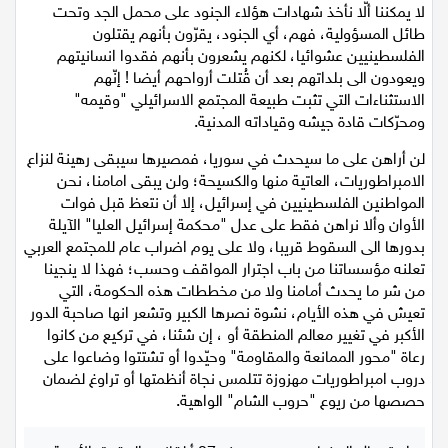
لا يمكننا ألّا نأخذ شهادات هؤلاء الجنود على محمل الجد وتحت
طائل المسؤولية، فهم، أي الجنود، يقرّون بأنهم يقتلون
الفلسطينيين عشوائيا، لكنهم يشعرون بأنهم فقدوا انسانيتهم
ويعودون الى بلداتهم بعد أن قُتلت أرواحهم أيضا ! إنّهم
الاستثناءات التي تثبت طبيعة المجتمع الاسرائيلي "وقيمه"
ومحرّكات قادة جيشه وقياداته المدنية.
لن أراهن على ما سيحدث في سوريا، فمصيرها سيبقى رهينة لنزاع
الامبراطوريات، العاتية منها والكسيحة؛ ولن يبقى امامنا، نحن
المواطنين الفلسطينيين في إسرائيل، إلا أن نتعظ قبل فوات
الأوان وألا نراهن فقط على عدل "محكمة إسرائيل العليا" الآيلة
بدورها الى السقوط قريبا، ولا على يوم اضراب عام للمجتمع العربي
تعلنه مؤسساتنا من باب اجترار المواقف وحسب؛ فهذا لا ينجينا
من شر ما يحدث أمامنا ولا من مخططات هذه الحكومة، التي
تعيش في هذه الأيام، نشوة نصرها الكبير وتشعر انها صاحبة الدور
الأكبر في تغيير معالم المنطقة أو ، إن شئنا، في تركيع من كانوا
رعاة "محور الممانعة والمقاومة" وحيّدوا أو تشتتوا وضاعوا على
دروب امبراطوريات مهزوزة تتلمس نجاة أنظمتها أو تراوغ لضمان
حصصها من ريوع "حروب الشام" الواهية.