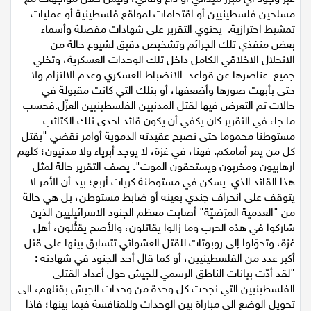
مسلحين فلسطينيين أو اقتحامات لمواقع فلسطينية أو عمليات
تمشيط احترازية. يحتوي التقرير على شهادات مفصلة وأسماء
بعض منفذي تلك الجرائم وتشخيص دقيق لشيوع حالة من
الانحلال الاخلاقي الكامل داخل تلك الوحدات العسكرية، وتخلي
جميع عناصرها عن قواعد الانضباط العسكري وعدم الالتزام ولا
حتى بأبهت صورها وأضعفها، أو بتلك التي كانت مقبولة في
حالات تم التعرض فيها لقتل المدنيين الفلسطينيين العزّل.فحسب
ما جاء في التقرير كان يكفي أن يكون قائد احدى تلك الكتائب
مستوطنا محموما حتى تصبح عقيدته الدموية أوامر تقضي "بقتل
كل من يمر أمامكم. فهنا، في غزة، لا يوجد أبرياء ولا مدنيون؛ كلهم
ارهابيون ومخربون ويستحقون الموت". يصف التقرير حالة لمثل
هذا القائد الذي يسكن في مستوطنة كريات أربع؛ بيد أن الأمر لا
يتوقف على انحراف جندي بعينه أو ضابط مستوطن، بل هي حالة
من "العدمية المرَضيّة" أصابت معظم الجنود الاسرائيليين الذين
شاركوا في هذه الحرب وما زالوا يقاتلون، والأصح يقتُلون، أهل
غزة، وتحوَلوا إلى روبوتات للقتل العشوائي تتسابق بينها على قتل
أكبر عدد من الفلسطينيين، أو كما قال أحد الجنود في شهادته :
"لقد أدّت بيانات الناطق الرسمي للجيش حول أعداد القتلى
الفلسطينيين التي نجحت كل وحدة من وحدات الجيش بقتلهم، الى
تحويل الوضع الى مباراة بين الوحدات وللمنافسة فيما بينها؛ فاذا