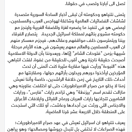
تصل الى آبارنا وتصب في حقولنا.
يتمنى نتنياهو وحكومته أن تبقى أخبار الساحة السورية متصدرة
لشاشات الفضائيات العالمية وشاغلة لهواجس العرب والمسلمين،
ليمضي هو في تنفيذ ما يضمره لغزة وللضفة الغربية ولينجز مع
حكومته مشروع بنائهم لمملكة اسرائيل الجديدة. يتصارع الفرقاء
بيننا ويتمترسون خلف مواقفهم وعقائدهم، فيجزم معسكر منهم
ان العرب المسلمين والعالم معهم يعيشون في هذه الأيام مرحلة
شبيهة بزمن "فتوحات الشام" إيّاها، ويعدوننا بأن الدولة الاسلامية
أصبحت حقيقة ناجزة وهي أقرب للحقيقة من غفوة. لفتت انتباهي
هذه "النبوءة"ورأيت فيها مقاربة مثيرة كنت أتمنى أن تحث
المؤرخين ليأخذوا دورهم ويدلون بأرائهم حولها، ومقارنتها مع
أحداث ذلك التاريخ في زمن خلافة الراشدين، خاصة وأننا نعيش
زمنا لا يخلو من صراع الامبراطوريات حتى لو اختلفت عناوينه وهي
مازالت تقحم اسم "بيزنطة" وهي تزاحم رايات "فارس"، ورايات
الشاميين تتجاذبها رايات العربان ورماح القبائل وايلافات الأعراق
والاجناس التي ورثت عن أجدادها وعاشت، أو تلك التي استجدت
على المنطقة خلال الاربعة عشر قرنا الماضية.
يعرف نتنياهو ان اسرائيل تعيش في عهد صراع الامبراطوريات؛
فهذه الصراعات لا تختفي بل تتبدل جيوشها ومصالحها؛ وهو يراهِن