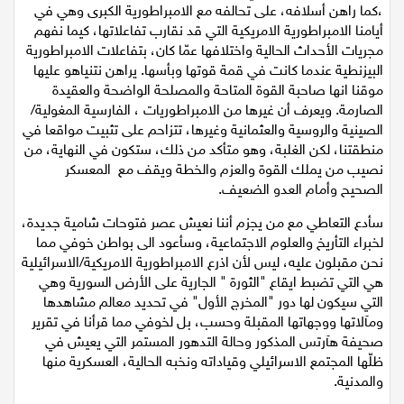
،كما راهن أسلافه، على تحالفه مع الامبراطورية الكبرى وهي في
أيامنا الامبراطورية الامريكية التي قد نقارب تفاعلاتها، كيما نفهم
مجريات الأحداث الحالية واختلافها عمّا كان، بتفاعلات الامبراطورية
البيزنطية عندما كانت في قمة قوتها وبأسها. يراهن نتنياهو عليها
موقنا انها صاحبة القوة المتاحة والمصلحة الواضحة والعقيدة
الصارمة. ويعرف أن غيرها من الامبراطوريات ، الفارسية المغولية/
الصينية والروسية والعثمانية وغيرها، تتزاحم على تثبيت مواقعا في
منطقتنا، لكن الغلبة، وهو متأكد من ذلك، ستكون في النهاية، من
نصيب من يملك القوة والعزم والخطة ويقف مع المعسكر
الصحيح وأمام العدو الضعيف.
سأدع التعاطي مع من يجزم أننا نعيش عصر فتوحات شامية جديدة،
لخبراء التأريخ والعلوم الاجتماعية، وسأعود الى بواطن خوفي مما
نحن مقبلون عليه، ليس لأن اذرع الامبراطورية الامريكية/الاسرائيلية
هي التي تضبط ايقاع "الثورة " الجارية على الأرض السورية وهي
التي سيكون لها دور "المخرج الأول" في تحديد معالم مشاهدها
ومآلاتها ووجهاتها المقبلة وحسب، بل لخوفي مما قرأنا في تقرير
صحيفة هآرتس المذكور وحالة التدهور المستمر التي يعيش في
ظلّها المجتمع الاسرائيلي وقياداته ونخبه الحالية، العسكرية منها
والمدنية.