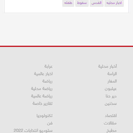
اخبار محليه
القدس
سقوط
طفله
أخبار محلية
عرابة
الرامة
اخبار عالمية
المغار
رياضة
عيلبون
رياضة محلية
دير حنا
رياضة عالمية
سخنين
تقارير خاصة
اقتصاد
تكنولوجيا
مقالات
فن
مطبخ
ستوديو انتخابات 2022