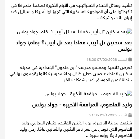
تشهد وسائل الاعلام الاسرائيلية في الأيام الأخيرة تصاعدا ملحوظا في
تأكيداتها على أن المواجهة العسكرية التي تجهز لها أمريكا واسرائيل ضد
إيران باتت وشيكة...
بعد سخنين تل أبيب فماذا بعد تل أبيب؟ بقلم: جواد
بولس
السبت 07/02/2026 18:20
تعرض تلاميذ ومعلمو مدرسة "ابن خلدون" الإعدادية في مدينة
سخنين لاعتداء عنصري خطير خلال رحلة مدرسية كانوا يقومون بها في
منطقة عين الجوسق (عين شوكك) القر...
وليد الفاهوم، المرافعة الأخيرة - جواد بولس
الأحد 21/12/2025 21:05
شيّعت مدينة الناصرة، يوم الاثنين الفائت، جثمان المحامي وليد
الفاهوم الذي توفي عن عمر ناهز الاثنين والثمانين عامًا. رحل وليد
الفاهوم تاركًا وراءه سيرة...