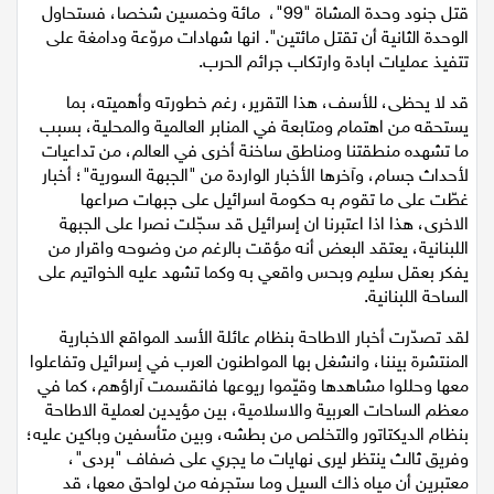
قتل جنود وحدة المشاة "99"، مائة وخمسين شخصا، فستحاول
الوحدة الثانية أن تقتل مائتين". انها شهادات مروّعة ودامغة على
تتفيذ عمليات ابادة وارتكاب جرائم الحرب.
قد لا يحظى، للأسف، هذا التقرير، رغم خطورته وأهميته، بما
يستحقه من اهتمام ومتابعة في المنابر العالمية والمحلية، بسبب
ما تشهده منطقتنا ومناطق ساخنة أخرى في العالم، من تداعيات
لأحداث جسام، وآخرها الأخبار الواردة من "الجبهة السورية"؛ أخبار
غطّت على ما تقوم به حكومة اسرائيل على جبهات صراعها
الاخرى، هذا اذا اعتبرنا ان إسرائيل قد سجّلت نصرا على الجبهة
اللبنانية، يعتقد البعض أنه مؤقت بالرغم من وضوحه واقرار من
يفكر بعقل سليم وبحس واقعي به وكما تشهد عليه الخواتيم على
الساحة اللبنانية.
لقد تصدّرت أخبار الاطاحة بنظام عائلة الأسد المواقع الاخبارية
المنتشرة بيننا، وانشغل بها المواطنون العرب في إسرائيل وتفاعلوا
معها وحللوا مشاهدها وقيّموا ريوعها فانقسمت آراؤهم، كما في
معظم الساحات العربية والاسلامية، بين مؤيدين لعملية الاطاحة
بنظام الديكتاتور والتخلص من بطشه، وبين متأسفين وباكين عليه؛
وفريق ثالث ينتظر ليرى نهايات ما يجري على ضفاف "بردى"،
معتبرين أن مياه ذاك السيل وما ستجرفه من لواحق معها، قد