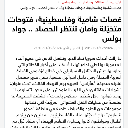
عيلبون
الرئيسية
/
مقالات وخواطر
/
جواد بولس
/
غصات شامية وفلسطينية، فتوحات متخيّلة وأمان تنتظر الحصاد .. جواد بولس
غصات شامية وفلسطينية، فتوحات
دير حنا
متخيّلة وأمان تنتظر الحصاد .. جواد
سخنين
بولس
نشر بـ 21/12/2024 20:59
|
التعديل الأخير 21/12/2024 21:16
عرابة
ما زالت أحداث سوريا تملأ الدنيا وتشغل الناس في جميع أنحاء
المعمورة؛ وتغطي تداعياتها، للأسف، على أخبار الفظائع التي
اخبار عالمية
يمارسها جيش الاحتلال الاسرائيلي في قطاع غزة وفي الضفة
الغربية المحتلة وفي داخل اسرائيل نفسها. ففي تقرير مفصل
رياضة
نشرته صحيفة "هآرتس" العبرية يوم الاربعاء الفائت، تحت عنوان:
"شهادات مقاتلين: في الغرب المتوحش، على محور نتساريم، لا
رياضة محلية
يوجد قوانين وكل شخص محكوم بالموت"، كشفت الصحيفة عن
سلسلة من عمليات القتل العشوائي المروّعة التي نفذتها
مجموعات من الجنود والضباط، خاصة في منطقة "محوَر
رياضة عالمية
نتساريم"، راح ضحيّتها مئات الفلسطينيين المدنيين من بينهم
أطفال ومواطنون كانوا يحملون الاعلام البيضاء أو مشاة عُزّل تم
تقارير خاصة
قصفهم بصواريخ من مروحيات عسكرية، وكيف كانت تترك جثث