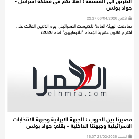
الطريق الى المشنقة ! أهلا بكم في مملكة اسرائيل -
جواد بولس
الأثنين 06/04/2026 22:27
صادقت الهيئة العامة للكنيست الاسرائيلي يوم الاثنين الفائت على
اقتراح قانون عقوبة الإعدام "للارهابيين" لعام 2026؛
مصيرنا بين الحروب : الجبهة الايرانية وجبهة الانتخابات
الاسرائيلية وجبهتنا الداخلية - بقلم: جواد بولس
السبت 21/02/2026 16:37