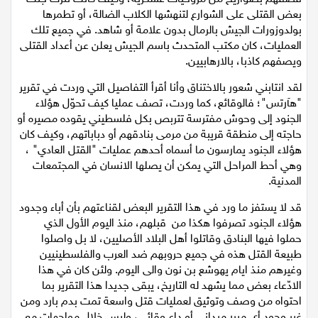
بعض القتلى على الشوارع لتنهشها الكلاب الضالة، أو تطمرها
اقتصاد
بولدوزورات الجيش بالرمال بدون علامة أو شاهد. في جميع تلك
العمليات، كان مكتب المتحدث باسم الجيش يعلن عن أعداد القتلى
مقالات
ويصفهم كاذبا، بالارهابيين.
لقد انتابني شعور بالاختناق وأنا أقرأ التفاصيل التي وردت في تقرير
مطبخ
"هآرتس"؛ فالوقائع، كما وردت، تصف عمليا كيف تحوّل هؤلاء
الجنود إلى وحوش مفترسة تتربص بكل فلسطيني يقوده مصيره أو
صحة وطب
حاجته إلى منطقة قريبة من مرمى بنادقهم أو دباباتهم، وكيف كان
هؤلاء الجنود يمارسون ما أسماه أحدهم عمليات "القتل العادي" ،
مجلة الحمرا
وهي أحط المراحل التي يمكن أن يصلها الانسان في المجتمعات
المدنية.
جمال وازياء
قد لا يستفز ما ورد في هذا التقرير البعض لقناعتهم بأن أباء وجدود
هؤلاء الجنود تصرفوا هكذا من قبلهم، منذ اليوم الأول الذي
تكنولوجيا
حملوا فيها البنادق وقاتلوا أهل البلاد الأصليين، لا بل واصلوا
طبيعة القتل هذه في جميع حروبهم ضد العرب والفلسطينيين
فن
وغيرهم منذ ايام يهوشع بن نون والى اليوم. ولئن كان في هذا
الادّعاء بعض مما يشهد له التاريخ، يبقى جديدا هذا التقرير بما
ستوديو انتخابات 2022
احتواه من وصف وتوثيق لعمليات قتل واسعة تمت بدم بارد ومن
غير وجود أي مبرر ميداني أو داع وقائي، وليس خلال مواجهات مع