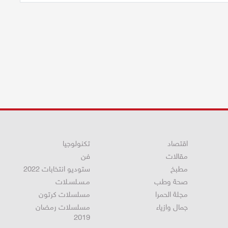
اقتصاد
تكنولوجيا
مقالات
فن
مطبخ
ستوديو انتخابات 2022
صحة وطب
مـسـلسـلات
مجلة الحمرا
مسلسلات كرتون
جمال وازياء
مسلسلات رمضان
2019