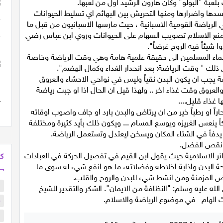
عبة "البولو" وكان هارون الرشيد اول من لعبها.
فاسدها واضرارها ومنها التحريش بين البهائم اي تسليط الحيوانات
لرياضة القومية الاسبانية ، حيث مارسها الاسبانيون من قبل ما
 منع الاسلام تصويب السهام على الحيوانات وروي ابن عباس رضي
 شيئاً فيه الروح غرضاً".
به علماء المسلمين الى حقيقة علمية هامة وهي وقت الرياضة وخاصة
ذلك " وقت الرياضة: بعد انحدار الغداء وكمال الهضم".
 يجب ان يكون البدن نقياً وليس في نواحي الاحشاء والعروق
لعروق وقت غذاء اخر .. ولهذا قيل ان الحال اذا او جبت رياضة
 غذاء قليل....
اراً او رطباً خير من ان يرتاض والبدن بارد او جاف واصوب اوقاته
كاً ينعس الغريزه ويوسع المسام ... ويكون ذلك بأيد كثيرة ومختلفة
 يدفأ في الشتاء المكان ويسخن ليعتدل وتستعمل الرياضة.
ونقص الفضل.
شعائر الاسلامية حيث يقول ابن القيم في تفصيل الحركة في العبادات
كل
ة البدن واذابة اخلاطه وفضلاته، ما هو انفع شيء له سوى ما
اض المزمنة ومن انشط شيء للبدن والروح والقلب.
ب
الله عليه وسلم: "النظافة من الايمان". الشكر والتقدير للشيخ
حث الهام في موضوع الرياضة والاسلام.
م
ا