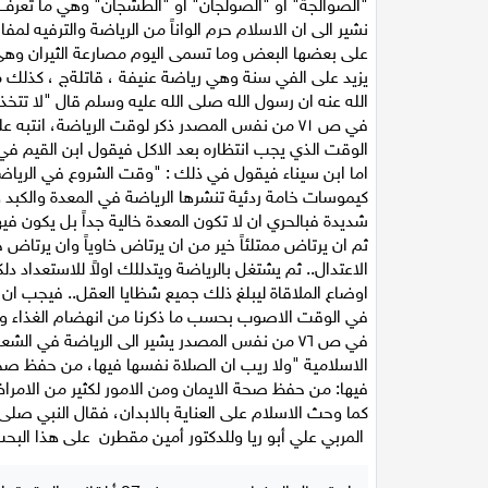
"الصوالجة" او "الصولجان" او "الطشجان" وهي ما تعرف بل
نشير الى ان الاسلام حرم الواناً من الرياضة والترفيه لم
على بعضها البعض وما تسمى اليوم مصارعة الثيران وهي ا
يزيد على الفي سنة وهي رياضة عنيفة ، قاتلةج ، كذلك
الله عنه ان رسول الله صلى الله عليه وسلم قال "لا تتخذوا
في ص ٧١ من نفس المصدر ذكر لوقت الرياضة، انت
الوقت الذي يجب انتظاره بعد الاكل فيقول ابن القيم في 
اما ابن سيناء فيقول في ذلك : "وقت الشروع في الرياضة
كيموسات خامة ردئية تنشرها الرياضة في المعدة والكبد وا
شديدة فبالحري ان لا تكون المعدة خالية جداً بل يكون فيها
ثم ان يرتاض ممتلئاً خير من ان يرتاض خاوياً وان يرتاض ح
الاعتدال.. ثم يشتغل بالرياضة ويتدللك اولاً للاستعداد دل
اوضاع الملاقاة ليبلغ ذلك جميع شظايا العقل.. فيجب ان
في الوقت الاصوب بحسب ما ذكرنا من انهضام الغذاء 
في ص ٧٦ من نفس المصدر يشير الى الرياضة في ال
الاسلامية "ولا ريب ان الصلاة نفسها فيها، من حفظ صح
فيها: من حفظ صحة الايمان ومن الامور لكثير من الامر
كما وحث الاسلام على العناية بالابدان، فقال النبي صلى 
المربي علي أبو ريا وللدكتور أمين مقطرن على هذا الب