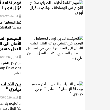
فهم ثقافة أ
غزال أبو ريا
الأربعاء 24/06/2026 19:26
تُعدّ الوساطة م
معالجة الخلافات
المجتمع الع
الأمان الى 
العدل حسين 
الأثنين 15/06/2026 11:36
«علم...
بين الأحزاب
حيادري "
الأحد 24/05/2026 22:04
ما أطرحه يلامس
لأنّ الخلل حين 