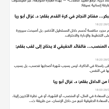
ء حرية، لرفع العبيد مظلات» — بهذه العبارة الموجعة، عبّر الفيلسوف
رقة إنسانية عميقة:
كر… مفتاح النجاح في كرة القدم بقلم: د. غزال أبو ريا
دم مجرد منافسة تُحسم داخل المستطيل الأخضر، بل أصبحت سيرورة
ى التخطيط والإدارة والاحتراف.
اء المنصب… فالقائد الحقيقي لا يحتاج إلى لقب بقلم:
بقى راسخة في الذاكرة، ليس بسبب شهرة أصحابها فحسب، بل بسبب
كها في النفس.
من الداخل بقلم: د. غزال أبو ريا
عن السعادة في المال، أو المنصب، أو الشهرة، أو في نظرة الآخرين إلينا،
ن السعادة الحقيقية تنبع من داخل الإنسان، من طريقة ت...