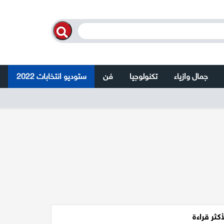
جمال وازياء
تكنولوجيا
فن
ستوديو انتخابات 2022
أكثر قراءة