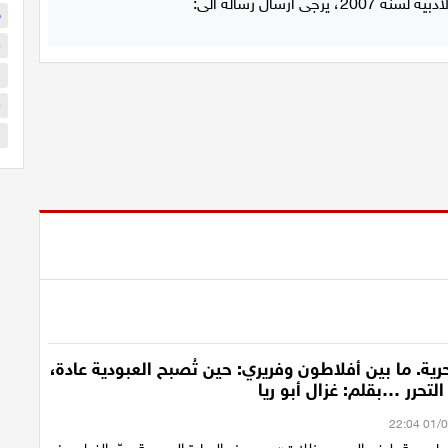
ح
م
ا
م
ا
ية. ما بين أفلاطون وفريري: حين تُصبح العبودية عادة،
 التحرر …بقلم: غزال أبو ريا