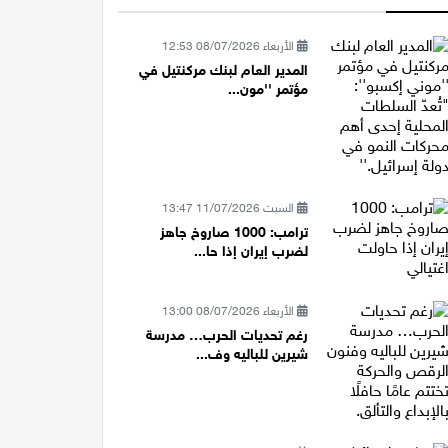
الأربعاء 08/07/2026 12:53
المدير العام لبنك مركنتيل في
مؤتمر ''مون...
السبت 11/07/2026 13:47
ترامب: 1000 صاروخ جاهز
لضرب إيران إذا حا...
الأربعاء 08/07/2026 13:00
رغم تحديات الحرب… مدرسة
شيرين للباليه وف...