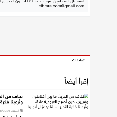
استعمال المضامين بموجب بند 27 أ لقانون الحقوق الأدبية لسنة 2007، يرجى ارسال رسالة الى:
elhmra.com@gmail.com
تعليقات
إقرأ أيضاً
نخاف من الحر
وتُرعبنا فكرة
السبت 01/08/2026 22:04