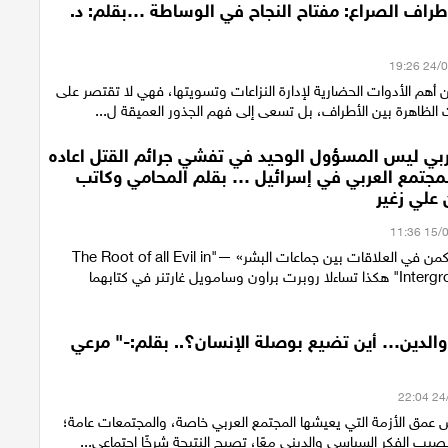
طراف الصراع: مفتاح النجاح في الوساطة …بقلم: د.
ن أهم الأدوات الحضارية لإدارة النزاعات وتسويتها، فهي لا تقتصر على
 الظاهرة بين الأطراف، بل تسعى إلى فهم الجذور العميقة ل...
ربي ليس المسؤول الوحيد في تفشي جرائم القتل اعاده
المجتمع العربي في إسرائيل … بقلم المحامي وكاتب
علي زغير
«جذر كل الشر يكمن في العلاقات بين جماعات البشر» —"The Root of all Evil in
Intergroup Relations" هكذا تساءلا روبرت براون وسامويل غارتنر في كتابهما
 والدين… أين تضيع بوصلة الإنسان؟.. بقلم:-" مرعي
 عمق الأزمة التي يعيشها المجتمع العربي خاصة، والمجتمعات عامة؛
يصيب الفكر السياسي والديني معًا، تصبح النتيجة شرخًا اجتماعي...