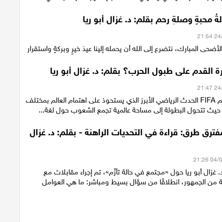
ُ محبةٍ وصلةِ رحم بقلم: د. غزال أبو ريا
أضحى المبارك، نتضرع إلى الله أن يحمله إلينا عيدَ خيرٍ وبركةٍ واستقرار
 القدم على طبول الحرب؟ بقلم: د. غزال أبو ريا
يبقى كأس العالم FIFA الحدث الرياضي الأبرز الذي يستحوذ على اهتمام العالم بمختلف
، حيث تتحول البطولة إلى مساحة عالمية تجمع الشعوب حول لغة...
رق طرق: قراءة في التحديات الراهنة - بقلم: د. غزال
. غزال أبو ريا حول «مجتمع في حالة تأزّم»، تم إجراء مقابلات مع
ن الجمهور، انطلاقًا من سؤال بسيط ومباشر: ما هي العوامل