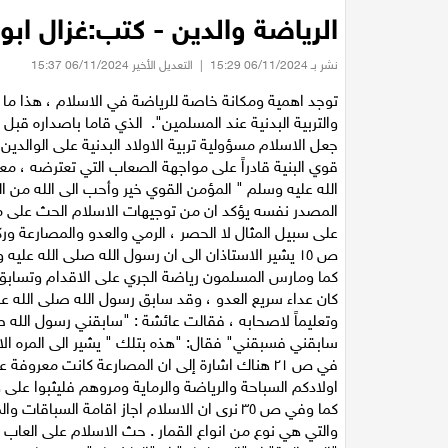
الرياضة والدين - كتب:غزال ابو 
نشر بـ 06/11/2024 15:29
|
التعديل الأخير 06/11/2024 15:37
توجد اهمية ومكانة خاصة للرياضة في الاسلام ، هذا ما ي
والتربية البدنية عند المسلمين". الذي قاما باصداره قبل
جعل الاسلام مسؤولية تربية الاولاد البدنية على الوالدي
قوي البنية قادراً على مواجهة الصعاب التي تعترضه ، 
الله عليه وسلم " المؤمن القوي خير وأحب الى الله من
المصدر نفسه يؤكد ان من توجيهات الاسلام الحث على 
على سبيل المثال لا الحصر ، الرمي والعدو والمصارعة 
ص ١٥ يشير الاستاذان الى ان رسول الله صلى الله عليه وسلم حث على الرمي "عليكم بالرمي فإنه من خير لهوكم".
كما ومارس المسلمون رياضة الجري على الاقدام وتسابق 
كان عداء سريع العدو ، وقد سابق رسول الله صلى الله عل
وتعليماً لاصحابه ، فقالت عائشة : "سابقني رسول الله
سابقني فسبقني" فقال: "هذه بتلك " يشير الى المره الا
في ص ٢١ هناك اشارة إلى ان المصارعة كانت معرو
اولادكم السباحة والرياضة والرماية ومروهم فليثبوا على ظه
كما وفي ص ٣٥ نرى ان الاسلام اجاز اقامة السب
والتي هي نوع من انواع القمار . حث الاسلام على العا