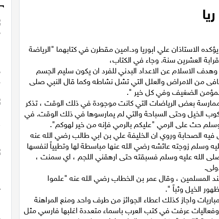
ريا
ؤكده الاستاذان علي ابوريا ود.امين مقطرن في كتابهما "الرياضة
 قرابة العشرين سنة. وجاء في الكتاب،
ن وهدف الاسلام عن الاعداد البدني للفرد ان يكون سليم الجسم
معافى من الامراض والعلل التي تشل نشاطه وكما قال النبي صلى
 المؤمن الضغيف وفي كل خير ".
ممارسة بعض الرياضات التي كانت موجودة في ذلك الوقت ، تذكر
وركوب الخيل وحتى السباحة والتي لم يمارسوها في ذلك الوقت. في
فيه الصحابة وروي ان الخليفة علي بن ابي طالب رضي الله عنه
يه وسلم زوجته عائشه رضي الله عنها مباسطة لها وتطيياً لنفسها
 صلى الله عليه وسلم فسبقته حتى ارهقني اللجم ، اي سمنت ،
ولى.
فة عند المسلمين ، وقال عمر بن الخطاب رضي الله عنه "علموا
ور الخيل وثباً ".
اقات والمباريات واجاز كذلك اعطاء الجوائز من طرف واحد ومنع المراهنة
ب وفعاليات عرفت في كتب العرب باسماء متعددة اغلبها فارسي مثل