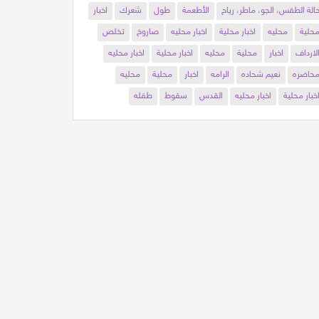
الة الطقس، الجو، ماطر، رياح
الأطعمة
طول
شعرك
اخبار
حلية
محليه
اخبار محلية
اخبار محليه
صاروخ
تخلص
لارداف
اخبار
محلية
محليه
اخبار محلية
اخبار محليه
حاضره
نعيم شحاده
الرامه
اخبار
محلية
محليه
خبار محلية
اخبار محليه
القدس
سقوط
طفله