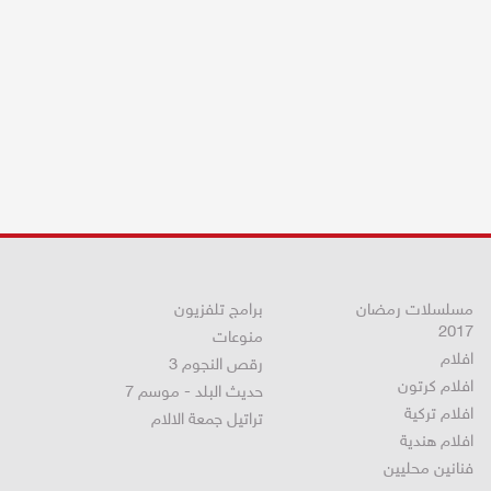
مسلسلات رمضان
برامج تلفزيون
2017
منوعات
افلام
رقص النجوم 3
افلام كرتون
حديث البلد - موسم 7
افلام تركية
تراتيل جمعة الالام
افلام هندية
فنانين محليين