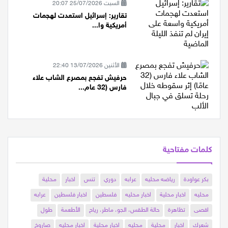
السبت 25/07/2026 20:07
تقارير: إسرائيل استعدت لهجمات
أمريكية وا...
الأثنين 13/07/2026 22:40
حرفيش تفجع بمصرع الشاب علاء
فارس (32 عام...
كلمات مفتاحية
بكر عواودة
رياضه محليه
عرابه
دوري
تنس
اخبار
محلية
محليه
اخبار محلية
اخبار محليه
فلسطين
اخبار فلسطين
عرابه
اقصى
تظاهرة
حالة الطقس، الجو، ماطر، رياح
الأطعمة
طول