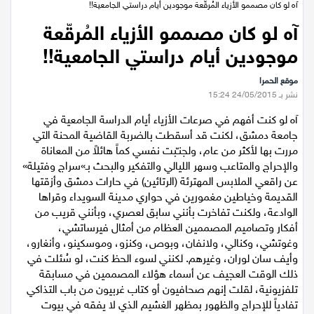
عيلبون
الرئيسية
/
مقالات وخواطر
/
آه لو كان مصممو الأزياء المُرقّعة موجودين أيام دراستي الجامعية!!
آه لو كان مصممو الأزياء المُرقّعة
دير حنا
موجودين أيام دراستي الجامعية!!
سخنين
موقع الحمرا
نشر بـ 24/05/2015 15:24
عرابة
آه لو كنت أفهم في صرعات الأزياء أيام الدراسة الجامعية في
جامعة دمشق، لكنت قد أسقطت بالضربة القاضية المحنة التي
اخبار عالمية
مررت بها لأكثر من عام، ولجنـّبت نفسي كماً هائلاً من المعاناة
والإحراج والمتاعب وسهر الليالي والتفكير والبحث بـ»سراج وفتيلة»
رياضة
عن راقعي الملابس المهترئة (الرتائين) في حارات دمشق وأزقتها
القديمة وخياطين مغمورين في حواري مدينة السويداء وقراها
الوادعة، ولكنت تفاخرت بأنني سابق لعصري، وبأنني قريب من
رياضة محلية
أفكار وتصاميم المصممين العظام من أمثال فيرساتشي،
وغوتشي، وكنالي، ولانفان، وبوص، وكنزو، وموسكينو، وأنغارو،
رياضة عالمية
وأيف سان لوران، وغيرهم. لكنني لسوء الحظ كنت، لو سُئلت في
ذلك الوقت العجيف عن أسماء هؤلاء المصممين في مسابقة
تلفزيونية، لقلت إنهم صحافيون أو كتاب غربيون من باب التذاكي
تقارير خاصة