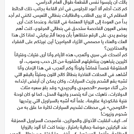
بعض الطلبة والطالبات بتغيير ملابسهم بين محاضرة وأخرى، فما
بالك أن يلبسوا نفس القطعة طوال العام الدراسي.
كم كنت أحلم ألا أعود للجلوس في آخر القاعة بجانب ذلك الحائط
المظلم كي لا يرى الطلاب والطالبات بنطالي التعيس. لكنني لم أجد
بداً من العودة إلى الزوايا المعتمة في القاعة. وعندما كنت أرى
بعض العيون الفاحصة ستحدق في بنطالي المرقوع، كنت أهم
بوضع يدي على الرقع متظاهراً بأن وجعا ألمّ بركبتي. لماذا كل هذا
العك والعناء يا مصممي الأزياء الميامين! أين غيرتكم على الفقراء
والمحتاجين؟
كم أضحك في سري وأتعجب هذه الأيام وأنا أرى فتيات وفتياناً
كثيرين يتباهون ببناطيلهم المثقوبة من كل حدب وصوب، أو
المفتوقة قصداً قماشاً ولوناً! وكم أتعجب في هذا الزمان وأنا
أشاهد في المحلات الفاخرة بنطالاً كالح اللون ومليئاً بالبقع التي
تشبه بقع الشحم وزيت السيارات، وكان يمكن أن أرفض ارتداءه
حتى أثناء موسم «الحصيدي والرجيدي» وقد بلغ سعره مئات
الدولارات، ناهيك عن أنه يتصدر واجهة المحل، كما لو كان لوحة
فنية فانكوخية عظيمة، علماً أنه أشبه بالسراويل التي يرتديها
«الكومجي» في محطات تشحيم السيارات لكثرة ما علق به من
شحوم وزيوت!
آه.. كيف انقلبت الأذواق والموازين، فأصبحت السراويل الممزقة
عند الركبتين موضة جمالية بامتياز، بينما كنت أنا ألوذ بالزوايا