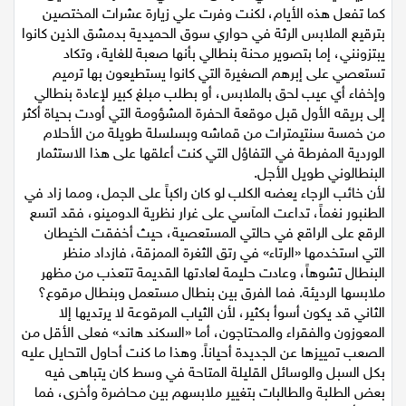
عصرية أنيقة ممزقة في أكثر من مكان في ذلك الزمان المشين،
كما تفعل هذه الأيام، لكنت وفرت علي زيارة عشرات المختصين
بترقيع الملابس الرثة في حواري سوق الحميدية بدمشق الذين كانوا
يبتزونني، إما بتصوير محنة بنطالي بأنها صعبة للغاية، وتكاد
تستعصي على إبرهم الصغيرة التي كانوا يستطيعون بها ترميم
وإخفاء أي عيب لحق بالملابس، أو بطلب مبلغ كبير لإعادة بنطالي
إلى بريقه الأول قبل موقعة الحفرة المشؤومة التي أودت بحياة أكثر
من خمسة سنتيمترات من قماشه وبسلسلة طويلة من الأحلام
الوردية المفرطة في التفاؤل التي كنت أعلقها على هذا الاستثمار
البنطالوني طويل الأجل.
لأن خائب الرجاء يعضه الكلب لو كان راكباً على الجمل، ومما زاد في
الطنبور نغماً، تداعت المآسي على غرار نظرية الدومينو، فقد اتسع
الرقع على الراقع في حالتي المستعصية، حيث أخفقت الخيطان
التي استخدمها «الرتاء» في رتق الثغرة الممزقة، فازداد منظر
البنطال تشوهاً، وعادت حليمة لعادتها القديمة تتعذب من مظهر
ملابسها الرديئة. فما الفرق بين بنطال مستعمل وبنطال مرقوع؟
الثاني قد يكون أسوأ بكثير، لأن الثياب المرقوعة لا يرتديها إلا
المعوزون والفقراء والمحتاجون، أما «السكند هاند» فعلى الأقل من
الصعب تمييزها عن الجديدة أحياناً. وهذا ما كنت أحاول التحايل عليه
بكل السبل والوسائل القليلة المتاحة في وسط كان يتباهى فيه