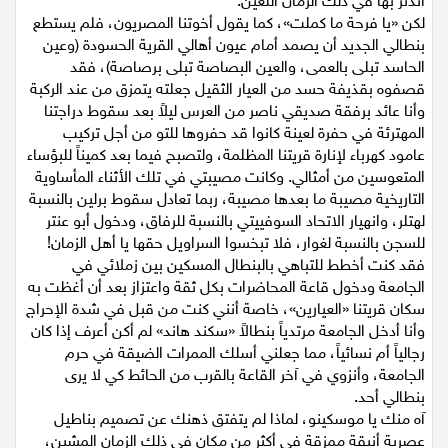
أتدثر بها في ذلك الزمان اللعين.
لكن «يا فرحة ما كملت»، كما يقول أخوتنا المصريون، فلم يستطع
بنطالي الجديد أن يصمد أمام عيون أهالي القرية الحسودة (وعين
الحاسد تبلى بالعمى، والعين البصاصة تبلى برصاصة)، فقد
قصفوه بقذيفة حسد من العيار الثقيل جعلته يتمزق من عند الركبة
وأنا عائد برفقة صديقي ناصر من العرس ليلاً بعد سقوط دراجتنا
المهترئة في حفرة لعينة كانوا قد حفروها للتو من أجل تركيب
عامود كهرباء لإنارة قريتنا المظلمة، ولتصبح فيما بعد كميناً للبؤساء
المتعوسين من أمثالي. وكانت مصيبتي في تلك الأثناء المأساوية
التاريخية مصيبة ما بعدها مصيبة، ربما تعادل سقوط برلين بالنسبة
لهتلر، وانهيار الاتحاد السوفييتي بالنسبة للرفاق، ودخول أبو عنتر
للسجن بالنسبة لغوار، فلا تبخسوا السراويل حقها يا أهل الزمان!
فقد كنت أخطط للتباهي بالبنطال المسكين بين زملائي في
الجامعة ودخول قاعة المحاضرات بكل ثقة واعتزاز بعد أن أغظت به
سكان قريتنا «العيارين»، خاصة أنني كنت من قبل في شدة الإحراج
وأنا أدخل الجامعة مرتدياً بنطالاً «سكند هاند» لم أكن أعرف إذا كان
رجالياً أم نسائياً، مما جعلني أسلك الممرات الضيقة في حرم
الجامعة، وأنزوي في آخر القاعة بالقرب من الحائط كي لا يرى
بنطالي أحد.
آه منك يا موسكينو، لماذا لم يتفتق ذهنك عن تصميم بناطيل