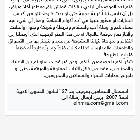
المظلمة، وأفعل المستحيل كي أخفي ما انفتق من بنطالي الوحيد.
فلم تعد الموضة أن ترتدي بزة ذات قماش راق ومظهر أخاذ وبراق،
بل أن تلبس ثياباً غريبة عجيبة حتى لو بدت خارجة للتو من أكياس
النفايات أو معثور عليها في أحد أكوام القمامة. وصار أي شيء فيه
فساد للذوق وقلة أدب واحتشام وخربطة وشربكة وجنون وانفلات
وألغاز صار موضة عالمية. آه من هذا البطر الرهيب الذي أوصلنا إلى
التفاخر والمباهاة بثيابنا المشوهة عن عمد والتبختر بها في الأسواق
والجامعات والمدارس، كما لو كانت فتحاً جمالياً عظيماً أو قطعاً
فنية عز نظيرها!
شكراً لكم يا مصممين لأنكم، وعن غير قصد، ساويتم بين الأغنياء
والمحتاجين، فقط من خلال الثياب المفتوقة والمرقـّعة، حتى لو
تاجرتم بعذابات الفقراء والمساكين والمحرومين.
استعمال المضامين بموجب بند 27 أ لقانون الحقوق الأدبية
لسنة 2007، يرجى ارسال رسالة الى:
elhmra.com@gmail.com