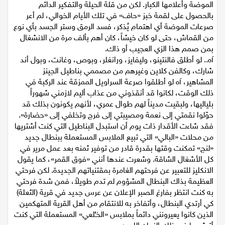
تفادياً للإحراج والظهور بمظهر الغشيم الذي لا يفقه في بيوت
الموضة وأعلامها الكبار. لكن من قلة الحيلة والتفكير الدائم
اقتصاد
بالحصول على لقمة خبز «حاف» في تلك الأيام الخوالي، لم أعر
صرعات الموضة أي اهتمام يُذكر، فسد الرمق وستر الجسد بأي نوع
مقالات
من القماش، حتى لو كان خيشاً، كان أهم بألف مرة من الانشغال
بمن صمم هذا الزي العجيب أو ذاك.
مطبخ
آه.. لو أطلق فالنتينو، وليفايز، ورانغلر، وبوص، وغانت، وبول أند
شارك، وكالفن كلاين وغيرهم من مصممي بناطيل الجينز
صحة وطب
المشاهير، آه لو أطلقوا صرعة السراويل الممزقة عند الركبة في
ذلك الوقت، لكانوا قد أنقذوني من عذاب أليم لازمني شهوراً
مجلة الحمرا
بلياليها، ولبقيت مديناً لهم طوال عمري، لأنهم يكونون بذلك قد
حوّلوا نقمتي إلى نعمة ومصيبتي إلى فرج وتخلفي إلى «حضارة».
فقد شاءت الأقدار ذات يوم أن استبدل البناطيل التي كنت أشتريها
جمال وازياء
من محلات «البالي» التي تبيع الملابس المستعملة ببنطال جديد
«لنج» تمكنت وقتها بقدرة قادر من توفير ثمنه بعد عمل مرير في
تكنولوجيا
كل الأشغال الشاقة. وشعرت عندها أنني «فوق القمر»، كما يقول
الانكليز للتعبير عن فرحتهم الغامرة بمقتنياتهم الجديدة. لكن فرحتي
فن
العظيمة بذاك البنطال المشؤوم لم تدم طويلاً، فمن شدة فرحتي
به كنت انتظر بفارغ الصبر الإعلان عن عرس جديد في قرية (الثعلة)
ستوديو انتخابات 2022
كي أرتدي البنطال، وأتفاخر به للانتقام من أهل القرية المتهكمين
الذين كانوا يعيرونني دائماً بملابس «الخـُلعي» المستعملة التي كنت