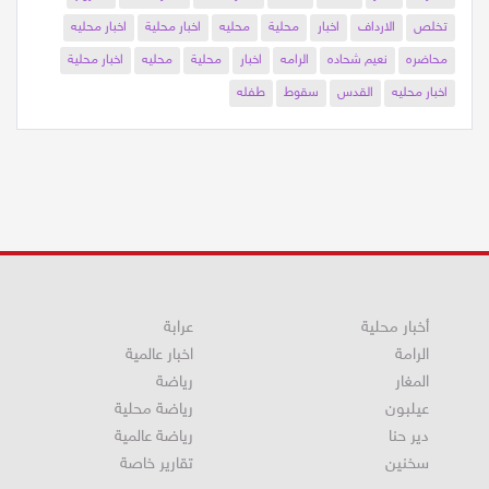
شعرك
اخبار
محلية
محليه
اخبار محلية
اخبار محليه
صاروخ
تخلص
الارداف
اخبار
محلية
محليه
اخبار محلية
اخبار محليه
محاضره
نعيم شحاده
الرامه
اخبار
محلية
محليه
اخبار محلية
اخبار محليه
القدس
سقوط
طفله
أخبار محلية
عرابة
الرامة
اخبار عالمية
المغار
رياضة
عيلبون
رياضة محلية
دير حنا
رياضة عالمية
سخنين
تقارير خاصة