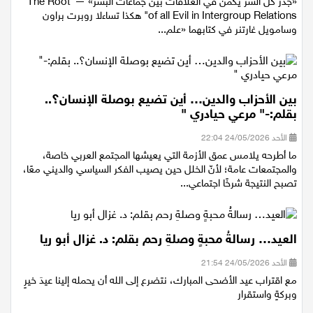
«جذر كل الشر يكمن في العلاقات بين جماعات البشر» —"The Root
of all Evil in Intergroup Relations" هكذا تساءلا روبرت براون
وسامويل غارتنر في كتابهما «علم...
بين الأحزاب والدين… أين تضيع بوصلة الإنسان؟..
بقلم:-" مرعي حيادري "
الأحد 24/05/2026 22:04
ما أطرحه يلامس عمق الأزمة التي يعيشها المجتمع العربي خاصة،
والمجتمعات عامة؛ لأنّ الخلل حين يصيب الفكر السياسي والديني معًا،
تصبح النتيجة شرخًا اجتماعي...
العيد… رسالةُ محبةٍ وصلةِ رحم بقلم: د. غزال أبو ريا
الأحد 24/05/2026 21:54
مع اقتراب عيد الأضحى المبارك، نتضرع إلى الله أن يحمله إلينا عيدَ خيرٍ
وبركةٍ واستقرار