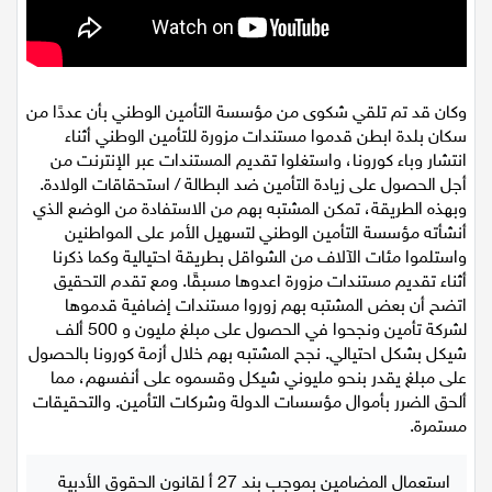
اقتصاد
مقالات
وكان قد تم تلقي شكوى من مؤسسة التأمين الوطني بأن عددًا من
مطبخ
سكان بلدة ابطن قدموا مستندات مزورة للتأمين الوطني أثناء
انتشار وباء كورونا، واستغلوا تقديم المستندات عبر الإنترنت من
صحة وطب
أجل الحصول على زيادة التأمين ضد البطالة / استحقاقات الولادة.
وبهذه الطريقة، تمكن المشتبه بهم من الاستفادة من الوضع الذي
مجلة الحمرا
أنشأته مؤسسة التأمين الوطني لتسهيل الأمر على المواطنين
واستلموا مئات الآلاف من الشواقل بطريقة احتيالية وكما ذكرنا
جمال وازياء
أثناء تقديم مستندات مزورة اعدوها مسبقًا. ومع تقدم التحقيق
اتضح أن بعض المشتبه بهم زوروا مستندات إضافية قدموها
تكنولوجيا
لشركة تأمين ونجحوا في الحصول على مبلغ مليون و 500 ألف
شيكل بشكل احتيالي. نجح المشتبه بهم خلال أزمة كورونا بالحصول
على مبلغ يقدر بنحو مليوني شيكل وقسموه على أنفسهم، مما
فن
ألحق الضرر بأموال مؤسسات الدولة وشركات التأمين. والتحقيقات
مستمرة.
ستوديو انتخابات 2022