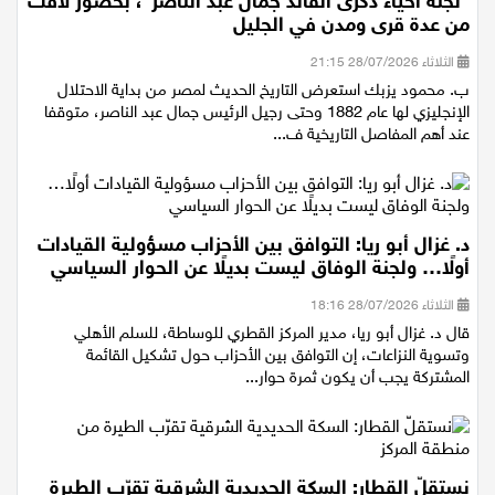
الثقافي الأرثوذكسي في الناصرة، هذه الليلة، بدعوة من
"لجنة احياء ذكرى القائد جمال عبد الناصر"، بحضور لافت
من عدة قرى ومدن في الجليل
الثلاثاء 28/07/2026 21:15
ب. محمود يزبك استعرض التاريخ الحديث لمصر من بداية الاحتلال
الإنجليزي لها عام 1882 وحتى رجيل الرئيس جمال عبد الناصر، متوقفا
عند أهم المفاصل التاريخية ف...
د. غزال أبو ريا: التوافق بين الأحزاب مسؤولية القيادات
أولًا… ولجنة الوفاق ليست بديلًا عن الحوار السياسي
الثلاثاء 28/07/2026 18:16
قال د. غزال أبو ريا، مدير المركز القطري للوساطة، للسلم الأهلي
وتسوية النزاعات، إن التوافق بين الأحزاب حول تشكيل القائمة
المشتركة يجب أن يكون ثمرة حوار...