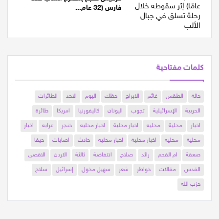
حرفيش تفجع بمصرع الشاب علاء
فارس (32 عام...
كلمات مفتاحية
حالة
الطقس
غائم
الابراج
حظك
اليوم
الاحد
الطائرات
الحربية
الإسرائيلية
تجوب
اليونان
كاليفورنيا
امريكا
طائرة
اخبار
محلية
محليه
اخبار محلية
اخبار محليه
خنجر
عرابه
اخبار
محلية
محليه
اخبار محلية
اخبار محليه
حادث
اصابات
حيفا
صعقة
ام الفحم
رائد
صلاح
انتفاضة
ثالثة
الاردن
الاقصى
القدس
مقالات
خواطر
شعر
سهيل مخول
إسرائيل
سلاح
حزب الله