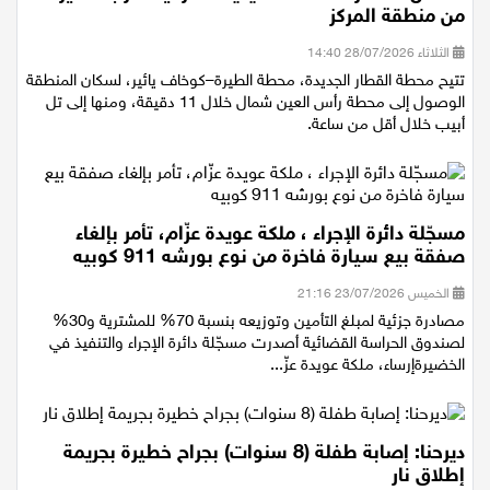
نستقلّ القطار: السكة الحديدية الشرقية تقرّب الطيرة
من منطقة المركز
الثلاثاء 28/07/2026 14:40
تتيح محطة القطار الجديدة، محطة الطيرة–كوخاف يائير، لسكان المنطقة
الوصول إلى محطة رأس العين شمال خلال 11 دقيقة، ومنها إلى تل
أبيب خلال أقل من ساعة.
مسجّلة دائرة الإجراء ، ملكة عويدة عزّام، تأمر بإلغاء
صفقة بيع سيارة فاخرة من نوع بورشه 911 كوبيه
الخميس 23/07/2026 21:16
مصادرة جزئية لمبلغ التأمين وتوزيعه بنسبة 70% للمشترية و30%
لصندوق الحراسة القضائية أصدرت مسجّلة دائرة الإجراء والتنفيذ في
الخضيرةإرساء، ملكة عويدة عزّ...
ديرحنا: إصابة طفلة (8 سنوات) بجراح خطيرة بجريمة