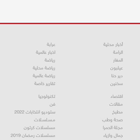
أخبار محلية
عرابة
الرامة
اخبار عالمية
المغار
رياضة
عيلبون
رياضة محلية
دير حنا
رياضة عالمية
سخنين
تقارير خاصة
اقتصاد
تكنولوجيا
مقالات
فن
مطبخ
ستوديو انتخابات 2022
صحة وطب
مـسـلسـلات
مجلة الحمرا
مسلسلات كرتون