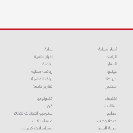
أخبار محلية
عرابة
الرامة
اخبار عالمية
المغار
رياضة
عيلبون
رياضة محلية
دير حنا
رياضة عالمية
سخنين
تقارير خاصة
اقتصاد
تكنولوجيا
مقالات
فن
مطبخ
ستوديو انتخابات 2022
صحة وطب
مـسـلسـلات
مجلة الحمرا
مسلسلات كرتون