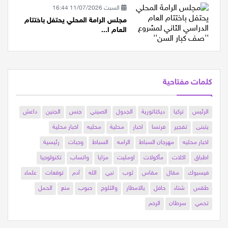
السبت 11/07/2026 16:44
مجلس الرامة المحلي يحتفل باختتام
العام ا...
كلمات مفتاحية
الرئيس
تركيا
ديكتاتورية
الجدول
الصيني
جنس
الجنين
داعش
يتبنى
تفجير
فرنسا
اخبار
محلية
محليه
اخبار محلية
اخبار محليه
مهرجان السباط
الرامه
السباط
وجبات
رئيسية
اطباق
اكلات
مأكولات
اومليت
مزايا
واتساب
تكنولوجيا
فيسبوك
مقال
مقاس
ثوب
نبي
الله
آدم
توقعات
علماء
طقس
شتاء
حافل
بالامطار
والثلوج
حبوب
منع
الحمل
تحمي
سرطان
الرحم