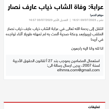
عيلبون
عرابة: وفاة الشاب ذياب عارف نصار
موقع الحمرا
دير حنا
نشر بـ 03/07/2023 16:51
|
التعديل الأخير 03/07/2023 16:57
انتقل إلى رحمة الله تعالى في عرابة الشاب ذياب عارف ذياب نصار
سخنين
الملقب (بيبو)بعد وعكة صحية ألمت به لم تمهله طويلا أثناء تواجده
في أريحا
عرابة
انا لله وانا اليه راجعون
اخبار عالمية
استعمال المضامين بموجب بند 27 أ لقانون الحقوق الأدبية
لسنة 2007، يرجى ارسال رسالة الى:
رياضة
elhmra.com@gmail.com
رياضة محلية
رياضة عالمية
تقارير خاصة
تعليقات