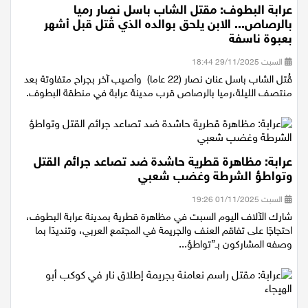
عرابة البطوف: مقتل الشاب باسل نصار رميا
بالرصاص... الابن يلحق بوالده الذي قُتل قبل أشهر
بعبوة ناسفة
السبت 29/11/2025 18:44
قُتل الشاب باسل عنان نصار (22 عاما) وأصيب آخر بجراح متفاوتة بعد
منتصف الليلة،رميا بالرصاص قرب مدينة عرابة في منطقة البطوف.
عرابة: مظاهرة قطرية حاشدة ضد تصاعد جرائم القتل
وتواطؤ الشرطة وغضب شعبي
السبت 01/11/2025 19:26
شارك الآلاف اليوم السبت في مظاهرة قطرية بمدينة عرابة البطوف،
احتجاجًا على تفاقم العنف والجريمة في المجتمع العربي، وتنديدًا بما
وصفه المشاركون بـ”تواطؤ...