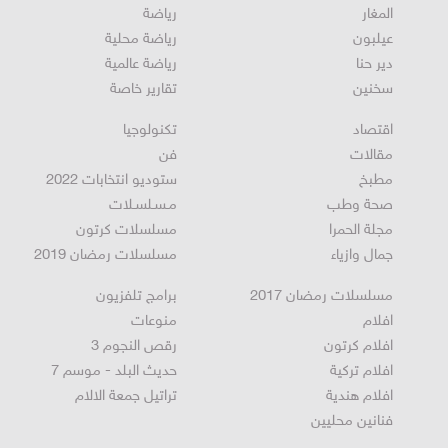
المغار
رياضة
عيلبون
رياضة محلية
دير حنا
رياضة عالمية
سخنين
تقارير خاصة
اقتصاد
تكنولوجيا
مقالات
فن
مطبخ
ستوديو انتخابات 2022
صحة وطب
مـسـلسـلات
مجلة الحمرا
مسلسلات كرتون
جمال وازياء
مسلسلات رمضان 2019
مسلسلات رمضان 2017
برامج تلفزيون
افلام
منوعات
افلام كرتون
رقص النجوم 3
افلام تركية
حديث البلد - موسم 7
افلام هندية
تراتيل جمعة الالام
فنانين محليين