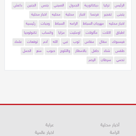
الرئيس
تركيا
ديكتاتورية
الجدول
الصيني
جنس
الجنين
داعش
يتبنى
تفجير
فرنسا
اخبار
محلية
محليه
اخبار محلية
اخبار محليه
مهرجان السباط
الرامه
السباط
وجبات
رئيسية
اطباق
اكلات
مأكولات
اومليت
مزايا
واتساب
تكنولوجيا
فيسبوك
مقال
مقاس
ثوب
نبي
الله
آدم
توقعات
علماء
طقس
شتاء
حافل
بالامطار
والثلوج
حبوب
منع
الحمل
تحمي
سرطان
الرحم
أخبار محلية
عرابة
الرامة
اخبار عالمية