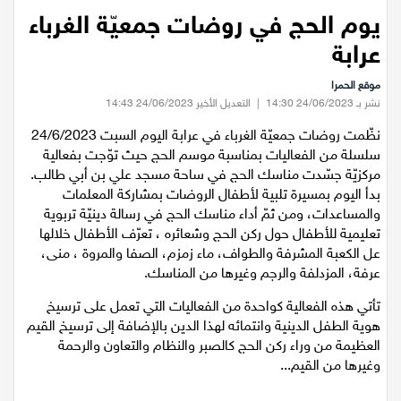
عيلبون
يوم الحج في روضات جمعيّة الغرباء
عرابة
دير حنا
موقع الحمرا
نشر بـ 24/06/2023 14:30
|
التعديل الأخير 24/06/2023 14:43
سخنين
نظّمت روضات جمعيّة الغرباء في عرابة اليوم السبت 24/6/2023
سلسلة من الفعاليات بمناسبة موسم الحج حيث توّجت بفعالية
عرابة
مركزيّة جسّدت مناسك الحج في ساحة مسجد علي بن أبي طالب.
بدأ اليوم بمسيرة تلبية لأطفال الروضات بمشاركة المعلمات
اخبار عالمية
والمساعدات، ومن ثمّ أداء مناسك الحج في رسالة دينيّة تربوية
تعليمية للأطفال حول ركن الحج وشعائره ، تعرّف الأطفال خلالها
رياضة
عل الكعبة المشرفة والطواف، ماء زمزم، الصفا والمروة ، منى،
عرفة، المزدلفة والرجم وغيرها من المناسك.
رياضة محلية
تأتي هذه الفعالية كواحدة من الفعاليات التي تعمل على ترسيخ
هوية الطفل الدينية وانتمائه لهذا الدين بالإضافة إلى ترسيخ القيم
العظيمة من وراء ركن الحج كالصبر والنظام والتعاون والرحمة
رياضة عالمية
وغيرها من القيم...
تقارير خاصة