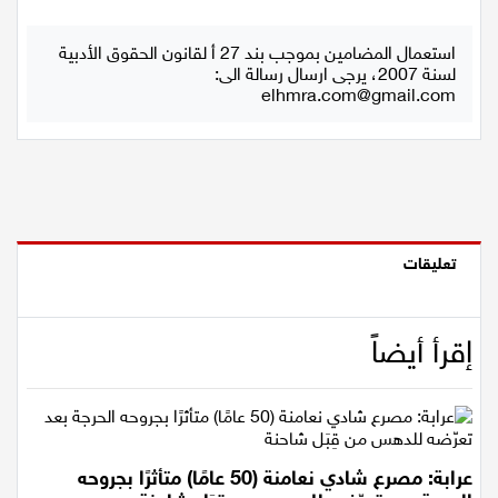
اقتصاد
استعمال المضامين بموجب بند 27 أ لقانون الحقوق الأدبية
لسنة 2007، يرجى ارسال رسالة الى:
مقالات
elhmra.com@gmail.com
مطبخ
صحة وطب
مجلة الحمرا
تعليقات
جمال وازياء
إقرأ أيضاً
تكنولوجيا
فن
ستوديو انتخابات 2022
عرابة: مصرع شادي نعامنة (50 عامًا) متأثرًا بجروحه