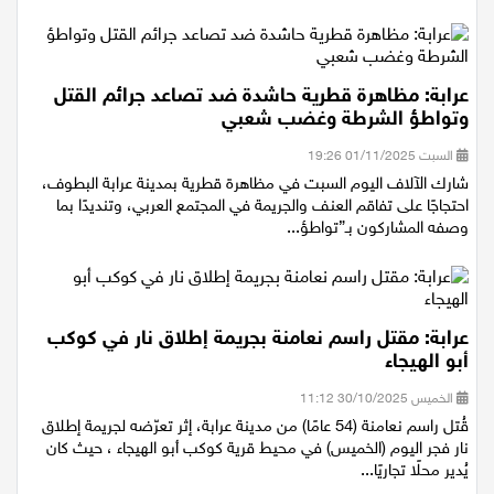
عرابة: مظاهرة قطرية حاشدة ضد تصاعد جرائم القتل
وتواطؤ الشرطة وغضب شعبي
السبت 01/11/2025 19:26
شارك الآلاف اليوم السبت في مظاهرة قطرية بمدينة عرابة البطوف،
احتجاجًا على تفاقم العنف والجريمة في المجتمع العربي، وتنديدًا بما
وصفه المشاركون بـ”تواطؤ...
عرابة: مقتل راسم نعامنة بجريمة إطلاق نار في كوكب
أبو الهيجاء
الخميس 30/10/2025 11:12
قُتل راسم نعامنة (54 عامًا) من مدينة عرابة، إثر تعرّضه لجريمة إطلاق
نار فجر اليوم (الخميس) في محيط قرية كوكب أبو الهيجاء ، حيث كان
يُدير محلًا تجاريًا...