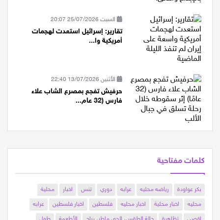
السبت 25/07/2026 20:07
تقارير: إسرائيل استعدت لهجمات
أمريكية وا...
الأثنين 13/07/2026 22:40
حرفيش تفجع بمصرع الشاب علاء
فارس (32 عام...
كلمات مفتاحية
بكر عواودة
رياضه محليه
عرابه
دوري
تنس
اخبار
محلية
محليه
اخبار محلية
اخبار محليه
فلسطين
اخبار فلسطين
عرابه
اقصى
تظاهرة
حالة الطقس، الجو، ماطر، رياح
الأطعمة
طول