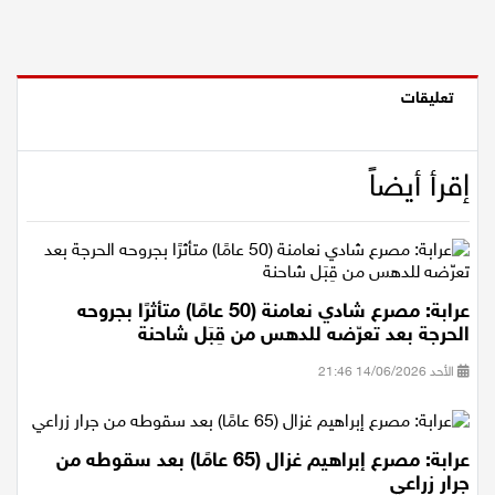
اقتصاد
مقالات
تعليقات
مطبخ
إقرأ أيضاً
صحة وطب
مجلة الحمرا
جمال وازياء
عرابة: مصرع شادي نعامنة (50 عامًا) متأثرًا بجروحه
الحرجة بعد تعرّضه للدهس من قِبَل شاحنة
تكنولوجيا
الأحد 14/06/2026 21:46
فن
ستوديو انتخابات 2022
عرابة: مصرع إبراهيم غزال (65 عامًا) بعد سقوطه من
جرار زراعي