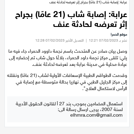
عيلبون
عرابة: إصابة شاب (21 عامًا) بجراح إثر تعرضه لحادثة عنف
عرابة: إصابة شاب (21 عامًا) بجراح
دير حنا
إثر تعرضه لحادثة عنف
موقع الحمرا
سخنين
نشر بـ 07/02/2023 12:21
|
التعديل الأخير 07/02/2023 12:28
وصل بيان صادر عن المتحدث باسم نجمة داوود الحمراء جاء فيه ما
عرابة
يلي: تلقى مركز نجمة داود الحمراء، بلاغًا حول شاب تم إحضاره إلى
عيادة محلية في مدينة عرابة بعد تعرضه لحادثة عنف.
اخبار عالمية
وقدمت الطواقم الطبية الإسعافات الأولية لشاب (21 عامًا) ونقلته
إلى مركز الجليل الطبي في نهاريا بحالة متوسطة مع إصابة في
رياضة
الرأس لاستكمال العلاج".
رياضة محلية
استعمال المضامين بموجب بند 27 أ لقانون الحقوق الأدبية
لسنة 2007، يرجى ارسال رسالة الى:
elhmra.com@gmail.com
رياضة عالمية
تقارير خاصة