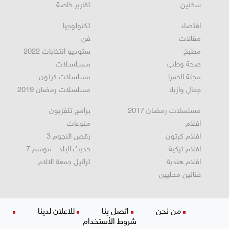
سخنين
تقارير خاصة
اقتصاد
تكنولوجيا
مقالات
فن
مطبخ
ستوديو انتخابات 2022
صحة وطب
مـسـلسـلات
مجلة الحمرا
مسلسلات كرتون
جمال وازياء
مسلسلات رمضان 2019
مسلسلات رمضان 2017
برامج تلفزيون
افلام
منوعات
افلام كرتون
رقص النجوم 3
افلام تركية
حديث البلد - موسم 7
افلام هندية
تراتيل جمعة الالام
فنانين محليين
من نحن
اتصل بنا
للاعلان لدينا
شروط الأستخدام