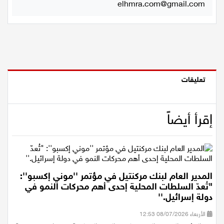
لسنة 2007، يرجى ارسال رسالة الى:
elhmra.com@gmail.com
تعليقات
إقرأ أيضاً
المدير العام لبنك مركنتيل في مؤتمر ''موني إكسبو'':
"تُعدّ السلطات المحلية إحدى أهم محركات النمو في
دولة إسرائيل.''