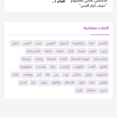
مجلس الرامة المحلي يحتفل باختتام
العام ا...
كلمات مفتاحية
الرئيس
تركيا
ديكتاتورية
الجدول
الصيني
جنس
الجنين
داعش
يتبنى
تفجير
فرنسا
اخبار
محلية
محليه
اخبار محلية
اخبار محليه
مهرجان السباط
الرامه
السباط
وجبات
رئيسية
اطباق
اكلات
مأكولات
اومليت
مزايا
واتساب
تكنولوجيا
فيسبوك
مقال
مقاس
ثوب
نبي
الله
آدم
توقعات
علماء
طقس
شتاء
حافل
بالامطار
والثلوج
حبوب
منع
الحمل
تحمي
سرطان
الرحم