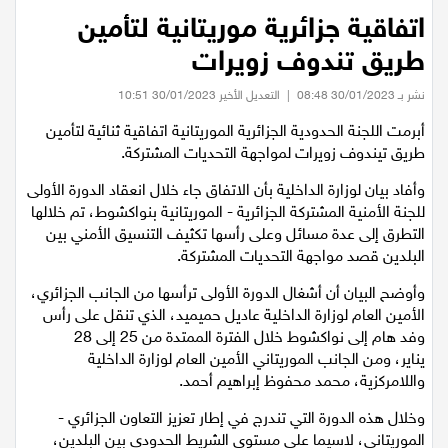
عيلبون
الرئيسية
/
اقتصاد
/
اتفاقية جزائرية موريتانية لتأمين طريق تندوف زويرات
اتفاقية جزائرية موريتانية لتأمين
دير حنا
طريق تندوف زويرات
نشر بـ 30/01/2023 08:48
|
التعديل الأخير 30/01/2023 10:51
سخنين
أبرمت اللجنة الحدودية الجزائرية الموريتانية اتفاقية ثنائية لتأمين
طريق تيندوف زويرات لمواجهة التحديات المشتركة.
عرابة
وأفاد بيان لوزارة الداخلية بأن الاتفاق جاء خلال انعقاد الدورة الأولى
اخبار عالمية
للجنة الأمنية المشتركة الجزائرية - الموريتانية بنواكشوط، تم خلالها
التطرق إلى عدة مسائل وعلى رأسها تكثيف التنسيق الأمني بين
البلدين قصد مواجهة التحديات المشتركة.
رياضة
وأوضح البيان أن أشغال الدورة الأولى ترأسها من الجانب الجزائري،
رياضة محلية
الأمين العام لوزارة الداخلية عاديل حميميد، الذي تنقل على رأس
وفد هام إلى نواكشوط خلال الفترة الممتدة من 25 إلى 28
يناير، ومن الجانب الموريتاني الأمين العام لوزارة الداخلية
رياضة عالمية
واللامركزية، محمد محفوظ إبراهيم أحمد.
وخلال هذه الدورة التي تندرج في إطار تعزيز التعاون الجزائري -
تقارير خاصة