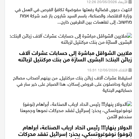
الأربعاء 20/05/2026 12:26
انتهت دعوى قضائية رفعتها مفوضية تكافؤ الفرص في العمل في
وزارة الاقتصاد والصناعة، باسم السيد شارون باز ضد شركة אמת
מחשוב، إلى تفاهمات بين الطرفين خارج...
ملايين الشواقل مباشرة إلى حسابات عشرات آلاف
زبائن البنك: البشرى السارّة من بنك مركنتيل لزبائنه
الثلاثاء 12/05/2026 15:31
استيقظ عشرات آلاف زبائن بنك مركنتيل, من بينهم أصحاب مصالح
تجارية وحاصلون على قروض إسكان، هذا الصباح على خبر سار في
حساباتهم البنكية
الدولار ينهار!!! رئيس اتحاد ارباب الصناعة، أبراهام