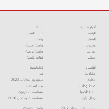
أخبار محلية
عرابة
الرامة
اخبار عالمية
المغار
رياضة
عيلبون
رياضة محلية
دير حنا
رياضة عالمية
سخنين
تقارير خاصة
اقتصاد
تكنولوجيا
مقالات
فن
مطبخ
ستوديو انتخابات 2022
صحة وطب
مـسـلسـلات
مجلة الحمرا
مسلسلات كرتون
جمال وازياء
مسلسلات رمضان 2019