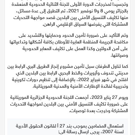
الموريتاني، لاسيما على مستوى الشريط الحدودي بين البلدين،
وتجسيدا لمخرجات الدورة الأولى للجنة الثنائية الحدودية المنعقدة
اقتصاد
بالجزائر يومي 8 و9 نوفمبر 2021، تم التطرق إلى عدة مسائل،
منها تكثيف التنسيق الأمني بين البلدين قصد مواجهة التحديات
مقالات
المشتركة التي يفرضها السياق الإقليمي الراهن.
مطبخ
وتم التأكيد على ضرورة تأمين الحدود وحمايتها والتشديد على
مكافحة الجريمة المنظمة العابرة للأوطان بكافة أشكالها وتداعياتها
صحة وطب
على أمن الدولتين وكذا العمل على تكثيف المعابر الحدودية
وصيانتها.
مجلة الحمرا
كما تناول الطرفان سبل تأمين مشروع إنجاز الطريق البري الرابط بين
مدينتي تندوف وأزويرات والخط البحري الرابط بين البلدين الذي
جمال وازياء
افتتح في شهر فبراير 2022، بالإضافة إلى تنظيم دورات تكوينية
وتدريبية لفائدة الإطارات الأمنية والمدنية الموريتانية.
تكنولوجيا
ويوم 27 يناير 2023، أجمعت اللجنة الحدودية الجزائرية الموريتانية
على ضرورة تكثيف التنسيق الأمني بين البلدين لمواجهة التحديات
فن
المشتركة وخرجت بعدة توصيات.
ستوديو انتخابات 2022
استعمال المضامين بموجب بند 27 أ لقانون الحقوق الأدبية