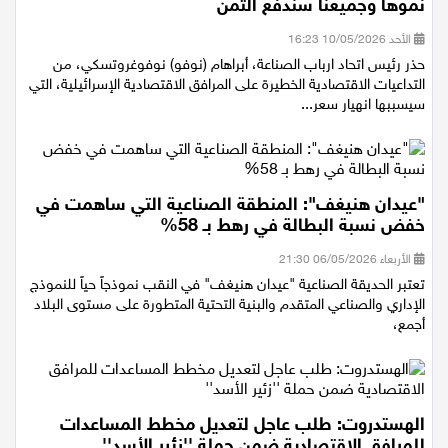
(نوفو) نوفوغروتسكي، يحذر: إسرائيل تفقد محركات
نموها وجميعنا سندفع الثمن
الأحد 10/05/2026 16:23
حذر رئيس اتحاد ارباب الصناعة، أبراهام (نوفو) نوفوغروتسكي، من
التداعيات الاقتصادية الخطيرة على المرافق الاقتصادية الإسرائيلية، التي
سيسببها انهيار سعر...
"عيدان هنيغف": المنطقة الصناعية التي ساهمت في
خفض نسبة البطالة في رهط بـ 58%
الأربعاء 06/05/2026 21:30
تعتبر الحديقة الصناعية "عيدان هنيغف" في النقب نموذجاً حياً للنموذج
الإداري والصناعي المتقدم والبنية التحتية المتطورة على مستوى البلاد
أجمع،
الهستدروت: طلب عاجل لتعديل مخطط المساعدات