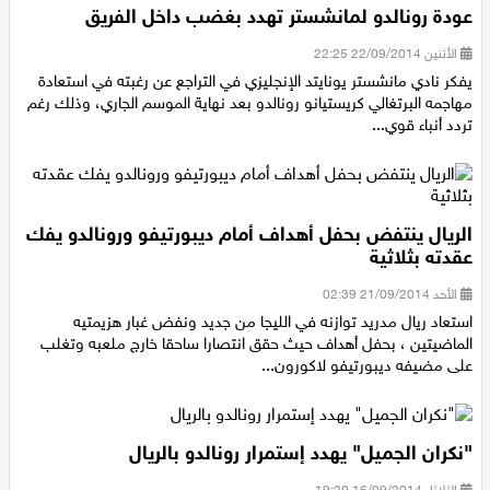
عودة رونالدو لمانشستر تهدد بغضب داخل الفريق
الأثنين 22/09/2014 22:25
يفكر نادي مانشستر يونايتد الإنجليزي في التراجع عن رغبته في استعادة
مهاجمه البرتغالي كريستيانو رونالدو بعد نهاية الموسم الجاري، وذلك رغم
تردد أنباء قوي...
الريال ينتفض بحفل أهداف أمام ديبورتيفو ورونالدو يفك
عقدته بثلاثية
الأحد 21/09/2014 02:39
استعاد ريال مدريد توازنه في الليجا من جديد ونفض غبار هزيمتيه
الماضيتين ، بحفل أهداف حيث حقق انتصارا ساحقا خارج ملعبه وتغلب
على مضيفه ديبورتيفو لاكورون...
"نكران الجميل" يهدد إستمرار رونالدو بالريال