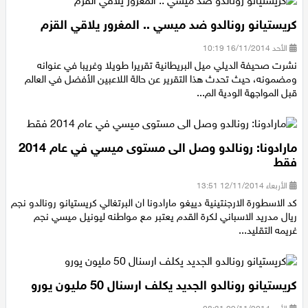
اقتصاد
كريستيانو رونالدو ضد ميسي .. المغرور يلاقي القزم
مقالات
الأحد 16/11/2014 10:19
نشرت صحيفة الديلي ميل البريطانية تقريرا طويلا وغريبا في عنوانه
مطبخ
ومضمونه، حيث تحدث هذا التقرير عن حالة اللاعبين الأفضل في العالم
قبل المواجهة الودية الم...
صحة وطب
مجلة الحمرا
مارادونا: رونالدو وصل الى مستوى ميسي في عام 2014
فقط
جمال وازياء
الأربعاء 12/11/2014 13:51
كد الاسطورة الارجنتينية دييغو مارادونا ان البرتغالي كريستيانو رونالدو نجم
تكنولوجيا
ريال مدريد الاسباني لكرة القدم يعتبر مع مواطنه ليونيل ميسي نجم
غريمه التقليد...
فن
ستوديو انتخابات 2022
كريستيانو رونالدو الجديد يكلف ارسنال 50 مليون يورو