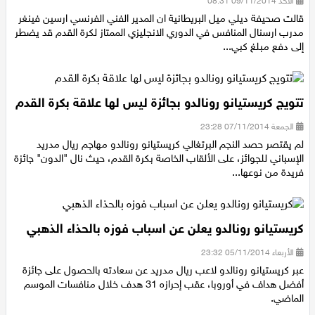
الأحد 09/11/2014 08:31
قالت صحيفة ديلي ميل البريطانية ان المدير الفني الفرنسي ارسين فينغر
مدرب ارسنال المنافس في الدوري الانجليزي الممتاز لكرة القدم قد يضطر
إلى دفع مبلغ كبي...
تتويج كريستيانو رونالدو بجائزة ليس لها علاقة بكرة القدم
الجمعة 07/11/2014 23:28
لم يقتصر حصد النجم البرتغالي كريستيانو رونالدو مهاجم ريال مدريد
الإسباني للجوائز، على الألقاب الخاصة بكرة القدم، حيث نال "الدون" جائزة
فريدة من نوعها...
كريستيانو رونالدو يعلن عن اسباب فوزه بالحذاء الذهبي
الأربعاء 05/11/2014 23:32
عبر كريستيانو رونالدو لاعب ريال مدريد عن سعادته بالحصول على جائزة
أفضل هداف في أوروبا، عقب إحرازه 31 هدف خلال منافسات الموسم
الماضي.