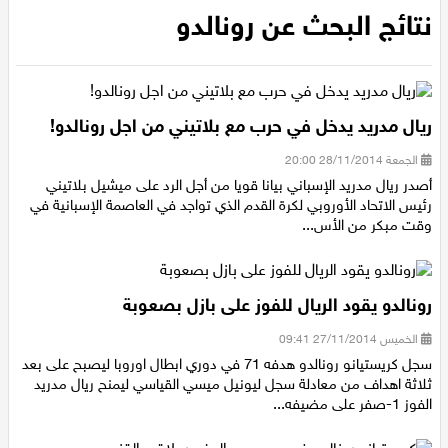
الرئيسية
/
نتائج البحث عن رونالدو
عيلبون
نتائج البحث عن رونالدو
دير حنا
سخنين
ريال مدريد يدخل في حرب مع بلاتيني من اجل رونالدو!
عرابة
الجمعة 28/11/2014 20:00
أصدر ريال مدريد الإسباني بيانا قويا من أجل الرد على ميشيل بلاتيني
رئيس الاتحاد الأوروبي لكرة القدم الذي تواجد في العاصمة الإسبانية في
اخبار عالمية
وقت مبكر من الأس...
رياضة
رونالدو يقود الريال للفوز على بازل بصعوبة
رياضة محلية
الخميس 27/11/2014 09:41
سجل كريستيانو رونالدو هدفه 71 في دوري ابطال اوروبا ليصبح على بعد
رياضة عالمية
ثلاثة اهداف من معادلة سجل ليونيل ميسي القياسي ليمنح ريال مدريد
الفوز 1-صفر على مضيفه...
تقارير خاصة