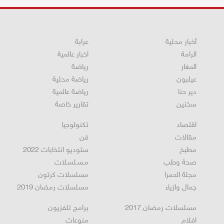
أخبار محلية
عرابة
الرامة
اخبار عالمية
المغار
رياضة
عيلبون
رياضة محلية
دير حنا
رياضة عالمية
سخنين
تقارير خاصة
اقتصاد
تكنولوجيا
مقالات
فن
مطبخ
ستوديو انتخابات 2022
صحة وطب
مـسـلسـلات
مجلة الحمرا
مسلسلات كرتون
جمال وازياء
مسلسلات رمضان 2019
مسلسلات رمضان 2017
برامج تلفزيون