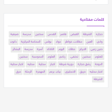
كلمات مفتاحية
حجاره
الشرطة
القبض
قاصر
القدس
سخنين
مدرسة
صيفية
وادي
العين
مقالات. خواطر
جواد
بولس
المحكمة المركزية
دانون
حنين زعبي
الابراج
حظك
اليوم
الثلاثاء
أسرة
مدرسة
البشائر
للعلوم
سخنين
تحتفي.
رنامج
العلوم
المحوسبة
سخنين
الدوحة
رشق حجارة
دورية شرطة
اخبار
محلية
محليه
اخبار محلية
اخبار محليه
حريق
الانجليزي
بيان. برعم
المهجرة
الرملة
حرق
الشرطة