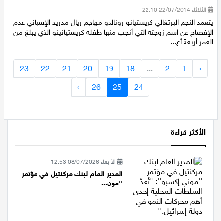
رونالدو يحرم ابنه كريستيانينو من أمه
الثلاثاء 22/07/2014 22:10
يتعمد النجم البرتغالي كريستيانو رونالدو مهاجم ريال مدريد الإسباني عدم
الإفصاح عن اسم زوجته التي أنجب منها طفله كريستيانينو الذي يبلغ من
العمر أربعة أع...
23
22
21
20
19
18
...
2
1
‹
›
26
25
24
الأكثر قراءة
الأربعاء 08/07/2026 12:53
المدير العام لبنك مركنتيل في مؤتمر
''مون...