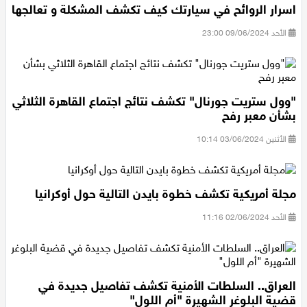
اسرار الروائح في سيارتك كيف تكشف المشكلة و تعالجها
الأحد 09/06/2024 23:00
"وول ستريت جورنال" تكشف نتائج اجتماع القاهرة الثلاثي
بشأن معبر رفح
الأثنين 03/06/2024 10:14
مجلة أمريكية تكشف خطوة بايدن التالية حول أوكرانيا
الأحد 02/06/2024 11:16
العراق.. السلطات الأمنية تكشف تفاصيل جديدة في
قضية البلوغر الشهيرة "أم اللول"