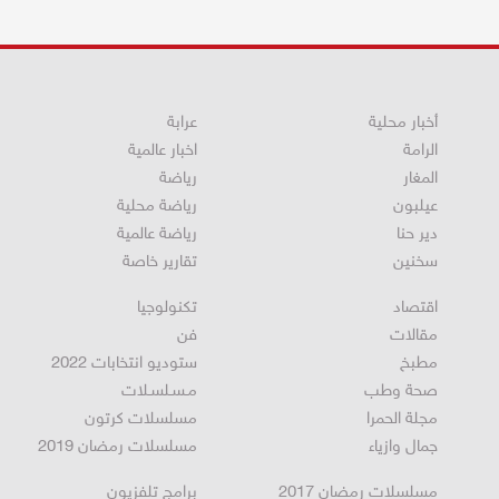
أخبار محلية
عرابة
الرامة
اخبار عالمية
المغار
رياضة
عيلبون
رياضة محلية
دير حنا
رياضة عالمية
سخنين
تقارير خاصة
اقتصاد
تكنولوجيا
مقالات
فن
مطبخ
ستوديو انتخابات 2022
صحة وطب
مـسـلسـلات
مجلة الحمرا
مسلسلات كرتون
جمال وازياء
مسلسلات رمضان 2019
مسلسلات رمضان 2017
برامج تلفزيون