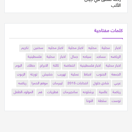
كلمات مفتاحية
اخبار
محلية
محليه
اخبار محلية
اخبار محليه
سخنين
تكريم
الرياضه
مساجد
سياحه
جمال
اخبار
محلية
فلسطينية
اخبار محلية
اخبار فلسطينية
انتفاضة
ثالثة
الابراج
حظك
اليوم
الجمعة
الجنوب
احباط
عملية
تهريب
حشيش
تورتة
الزبون
عربي
شادي خلول
انتخابات 2015
ليبرمان
موقع الحمرا
رياضه
رياضة
عالمية
برشلونه
سانجيرمان
فطريات
فم
المولود،الطفل
توست
سلطة
التونا