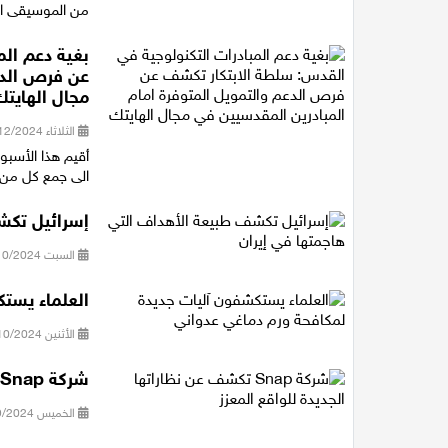
من الموسيقى الهادئة وا
بغية دعم الم
عن فرص الدع
مجال الهايتك
الثلاثاء 10/12/2024 12:39
الى جمع كل من 
إسرائيل تكش
السبت 26/10/2024 10:38
العلماء يست
الأثنين 21/10/2024 10:04
شركة Snap تكشف عن نظاراتها الجديدة للواقع المعزز
الخميس 19/09/2024 10:12