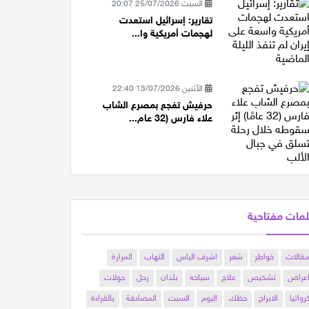
السبت 25/07/2026 20:07
تقارير: إسرائيل استعدت
لهجمات أمريكية وا...
الأثنين 13/07/2026 22:40
حرفيش تفجع بمصرع الشاب
علاء فارس (32 عام...
مات مفتاحية
قالات
خواطر
شعر
اشرف الياس
التهاب
المرارة
عراض
تشخيص
علاج
سياحه
بلدان
رحل
جولات
رواتيا
الابراج
حظك
اليوم
السبت
المصادقة
بالقراءة