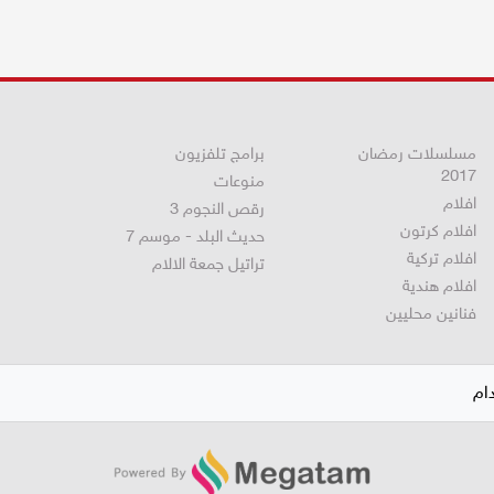
مسلسلات رمضان
برامج تلفزيون
2017
منوعات
افلام
رقص النجوم 3
افلام كرتون
حديث البلد - موسم 7
افلام تركية
تراتيل جمعة الالام
افلام هندية
فنانين محليين
ام