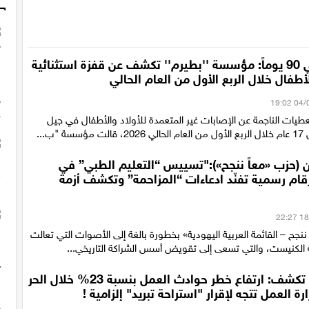
28 ضحية في 90 يوماً: مؤسسة ''بطيرم'' تكشف عن قفزة استثنائية
طفال خلال الربع الأول من العام الحالي
ات الناجمة عن الإصابات غير المتعمدة للأولاد والأطفال في جيل
 "ب...
 (حزب «معاً ننجح»):"تسييس “التعليم الطبي” في
ام رسمية تفنّد ادعاءات “المزاحمة” وتكشف أزمة
ننجح – القائمة العربية اليهودية» بخطورة بالغة إلى الأصوات التي تعالت
ة الكنيست، والتي تسعى إلى تقويض أسس الشراكة التاريخي...
دراسة حديثة تكشف: ارتفاع خطر حوادث العمل بنسبة 23% خلال الحر
رة العمل تتجه لإقرار "استراحة تبريد" إلزامية !