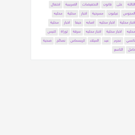
لثالثة
على
قانون
النخفيضات
الضريبية
احتفال
لمجوس
عيلبون
مسرحية
اخبار
محلية
محليه
خبار محلية
اخبار محليه
اصابه
حيفا
اخبار
محلية
حليه
اخبار محلية
اخبار محليه
سرقة
توراة
كنيس
انسي
عجرم
عيد
الميلاد
كريسماس
نصائح
صحية
امل
التاسع