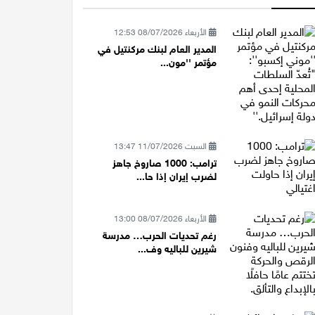
الأربعاء 08/07/2026 12:53
المدير العام لبنك مركنتيل في
مؤتمر ''مون...
السبت 11/07/2026 13:47
ترامب: 1000 صاروخ جاهز
لضرب إيران إذا حا...
الأربعاء 08/07/2026 13:00
رغم تحديات الحرب… مدرسة
شيرين للباليه وف...