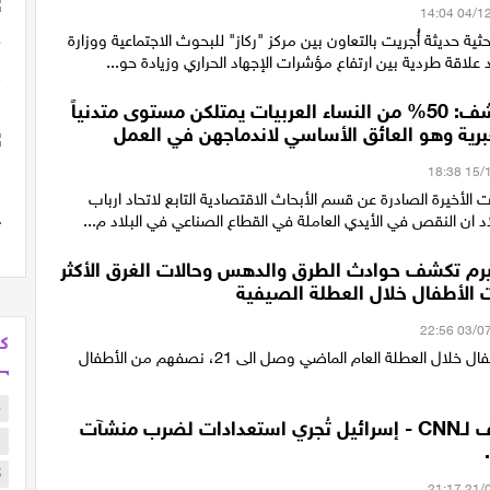
ة حديثة أُجريت بالتعاون بين مركز "ركاز" للبحوث الاجتماعية ووزارة
علاقة طردية بين ارتفاع مؤشرات الإجهاد الحراري وزيادة حو...
معطيات تكشف: 50% من النساء العربيات يمتلكن مستوى متدنياً
برية وهو العائق الأساسي لاندماجهن في العمل
لأخيرة الصادرة عن قسم الأبحاث الاقتصادية التابع لاتحاد ارباب
اد ان النقص في الأيدي العاملة في القطاع الصناعي في البلاد م...
 تكشف حوادث الطرق والدهس وحالات الغرق الأكثر
ت الأطفال خلال العطلة الصيفية
كل
عدد وفيات الأطفال خلال العطلة العام الماضي وصل الى 21، نصفهم من الأطفال
م
مصادر تكشف لـCNN - إسرائيل تُجري استعدادات لضرب منشآت
ا
ك