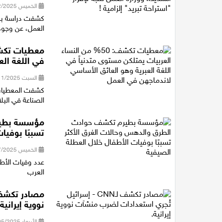
الخميس 04/12/2025 14:04
كشفت دراسة بحثي
العمل، عن وجود 
في اللغة الع
السبت 15/11/2025 18:38
كشفت المعطيات ا
الصناعة في البل
مؤسسة بطيرم
تسببًا بوفيا
الخميس 03/07/2025 22:56
العرب
نووية إيرانية.
الأربعاء 21/05/2025 21:17