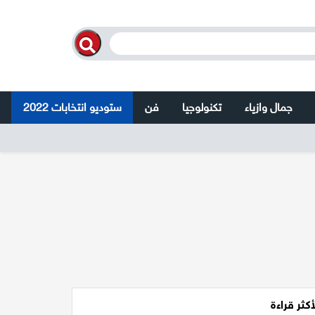
جمال وازياء
تكنولوجيا
فن
ستوديو انتخابات 2022
أكثر قراءة