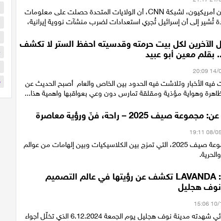
ا
كشف مسؤولون أمريكيون، لشبكة CNN، أن الولايات المتحدة حصلت على معلومات
دة تُشير إلى أن إسرائيل تُجري استعدادات لضرب منشآت نووية إيرانية،
ا
ا
ل الآخرين لكل بيت حرمته وقدسيته احفظ الستر لا تكشف
م
. بقلم معين أبو عبيد
ن
ح
فيه الأخبار وتلاشت فيه الحدود بين الخاص والعام أصبح الحديث عن
اهرة وهواية مؤذية ومقلقة تمارس دون وعي بعواقبها واهمية هذا...
 صيف 2025 – راحة، فنّ ورؤية معاصرة
تطلق رنوار مجموعة صيف 2025، التي تمزج بين الكلاسيكيات وبين إلهامات من عوالم
الحرية.
افتتاح متألق: LAVANDA تكشف عن رؤيتها في عالم التصميم
نوف هجليل
في حدث استثنائي شهدته مدينة نوف هجليل يوم الجمعة 6.12.2024 الذي تخلّل أجواء