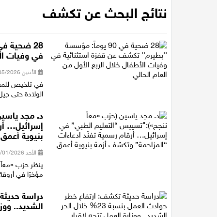
نتائج البحث عن تكشف
في وفيات الأ
الأثنين 04/05/2026 19:02
في تلخيص للمعطي
الولادة حتى جيل 17 عام خلال الربع الأول من العام الحالي 2026، قالت مؤسسة
د. مجد ياسين
إسرائيل… أرق
بنيوية أعمق
الأحد 18/01/2026 22:27
ينظر حزب «معاً 
مؤخرًا في أروق
الشديد.. ووزا