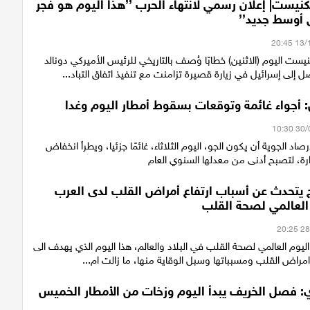
نيست| إعلان رسمي لانتهاء الحرب ’’هذا اليوم هو فجر
 أوسط جديد’’
ست اليوم (الاثنين) خطابًا وُصف بالتاريخي للرئيس الأميركي دونالد
 إلى إسرائيل في زيارة قصيرة تزامنت مع تنفيذ اتفاق التباد...
 أجواء غائمة وتوقعات بسقوط أمطار اليوم وغدا
صاد الجوية أن يكون الجو، اليوم الثلاثاء، غائمًا جزئيا، ويطرأ انخفاض
رة، لتصبح أدنى من معدلها السنوي العام
ح يتحدث عن أسباب ارتفاع أمراض القلب لدى العرب
العالمي لصحة القلب
اليوم العالمي لصحة القلب في البلاد والعالم، هذا اليوم الذي يهدف الى
امراض القلب ومسبباتها وسبل الوقاية منها، ما زالت ام...
ي: فصل الخريف يبدأ اليوم وزخات من الأمطار الخميس