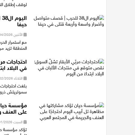
لوقف إطلاق النا
ا
حيفا
الأثنين 06/04/2026 20:35
مع استمرار الحرب
المنطقة تزيد من 
احتجاجات مرب
في البلاد ابت
الثلاثاء 03/02/2026 19:55
بلغت احتجاجات م
سموتريتش ذروته
مؤسسة حيان 
على العنف و
السبت 31/01/2026 15:29
تؤكد مؤسسة حيان