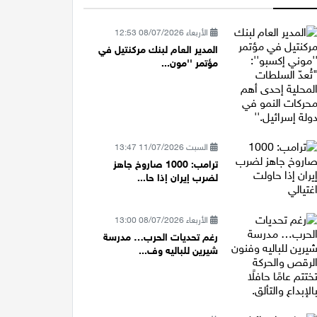
الأربعاء 08/07/2026 12:53
المدير العام لبنك مركنتيل في
مؤتمر ''مون...
السبت 11/07/2026 13:47
ترامب: 1000 صاروخ جاهز
لضرب إيران إذا حا...
الأربعاء 08/07/2026 13:00
رغم تحديات الحرب… مدرسة
شيرين للباليه وف...