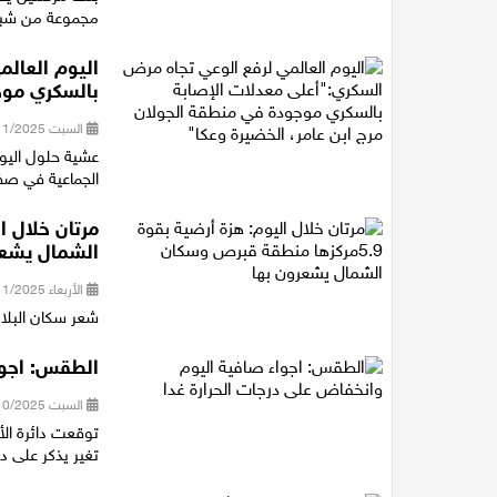
مجموعة من شبكات
اليوم العال
بالسكري موج
السبت 15/11/2025 19:11
عشية حلول اليوم
الجماعية في صفو
الشمال يشعر
الأربعاء 12/11/2025 19:52
شعر سكان البلاد
الطقس: اجوا
السبت 25/10/2025 12:30
توقعت دائرة الأ
تغير يذكر على د