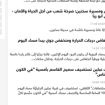
ق مع لجنة المتابعة ولجنة السلطات المحلية احتجاجًا على ت...
ح
 ومسيرة سخنين: صرخة شعب من أجل الحياة والأمان -
م
أبو ريا
ا
م
بًا عامًا ومسيرة حاشدة في مدينة سخنين،
ا
اض درجات الحرارة ومنخفض جوي يبدأ مساء اليوم
صاد الجوية أن يكون الجو، اليوم الإثنين، غائما جزئيا إلى غائم باردا خاصة
لية ويطرأ انخفاض على درجات الحرارة، وخلال ساعات...
 عبلين تستضيف سميح القاسم بأمسية ”في الكون
لناس”
تضافات” الثقافي، تستضيف في قرية عبلين الجليليّة مساء اليوم
السبت 10.1.2026 الساعة السادسة والنصف مساءً، أمسية ”في الكون متّسع لكلّ