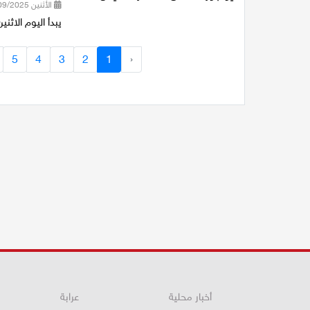
الأثنين 22/09/2025 14:19
يبدأ اليوم الاث
5
4
3
2
1
‹
أخبار محلية
عرابة