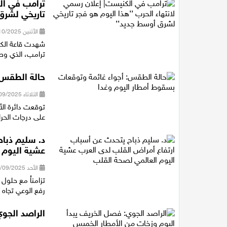
ترامب في الك
تاريخي لشرق
الأثنين 13/10/2025 20:45
شهدت قاعة الكني
ترامب، الذي وصل
حالة الطقس:
الثلاثاء 30/09/2025 10:30
توقعت دائرة الأر
على درجات الحرا
د. سليم ذبا
عشية اليوم 
الأحد 28/09/2025 20:25
تزامناُ مع حلول 
رفع الوعي تجاه 
الراصد الجو