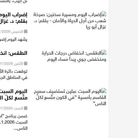
تل أبيب، بالتنسي
إضراب اليوم
بقلم: د. غزال 
الخميس 22/01/2026 17:49
يشهد اليوم إضرا
الطقس: انخف
الأثنين 12/01/2026 14:20
توقعت دائرة الأر
في المناطق الجب
اليوم السبت
متّسع لكلّ ا
السبت 10/01/2026 18:08
ضمن برنامج “اس
الناس...