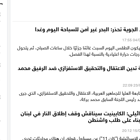
 الجوية تحذر: البحر غير آمن للسباحة اليوم وغدا
كون الطقس اليوم السبت غائمًا جزئيًا خلال ساعات الصباح، ثم يتحول
جات حرارة اعتيادية بالنسبة لهذا الفصل.
ة تدين الاعتقال والتحقيق الاستفزازي ضد الرفيق محمد
ابعة العليا للجماهير العربية، الاعتقال والتحقيق الاستفزازي، الذي جرى
ضد رئيس اللجنة السابق محمد بركة،
يلي: الكابينيت سيناقش وقف إطلاق النار في لبنان
بناء على طلب واشنطن
نقلت هيئة البث الإسرائيلية ("كان 11") عن مسؤول قوله، إن هناك محادثات تجري