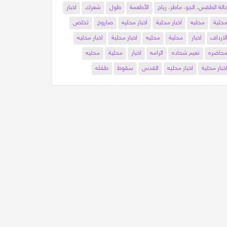
الة الطقس، الجو، ماطر، رياح
الأطعمة
طول
شعرك
اخبار
حلية
محليه
اخبار محلية
اخبار محليه
صاروخ
تخلص
لارداف
اخبار
محلية
محليه
اخبار محلية
اخبار محليه
حاضره
نعيم شحاده
الرامه
اخبار
محلية
محليه
خبار محلية
اخبار محليه
القدس
سقوط
طفله