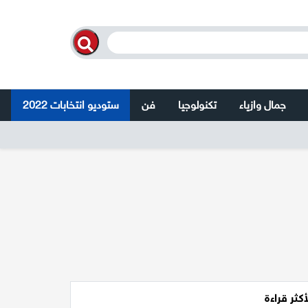
جمال وازياء
تكنولوجيا
فن
ستوديو انتخابات 2022
أكثر قراءة