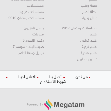
مطبخ
ستوديو انتخابات 2022
صحة وطب
مـسـلسـلات
مجلة الحمرا
مسلسلات كرتون
جمال وازياء
مسلسلات رمضان 2019
مسلسلات رمضان 2017
برامج تلفزيون
افلام
منوعات
افلام كرتون
رقص النجوم 3
افلام تركية
حديث البلد - موسم 7
افلام هندية
تراتيل جمعة الالام
فنانين محليين
من نحن
اتصل بنا
للاعلان لدينا
شروط الأستخدام