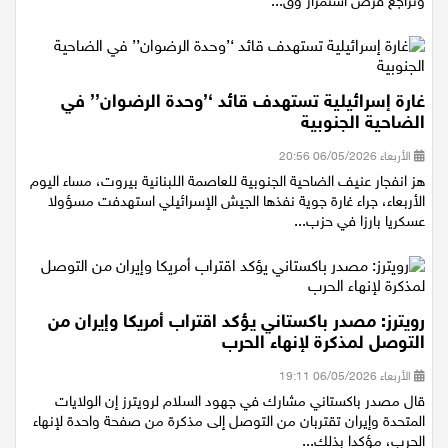
الجيش الأمريكي في البيت الأبيض، وسط تصاعد التوترات مع إيران
وتراجع فرص استمرار وق...
غارة إسرائيلية تستهدف قائد ‘’وحدة الرضوان’’ في
الضاحية الجنوبية
الأربعاء 06/05/2026 20:56
هز انفجار عنيف الضاحية الجنوبية للعاصمة اللبنانية بيروت، مساء اليوم
الأربعاء، جراء غارة جوية نفذها الجيش الإسرائيلي استهدفت مسؤولا
عسكريا بارزا في حزب...
رويترز: مصدر باكستاني يؤكد اقتراب أمريكا وإيران من
التوصل لمذكرة لإنهاء الحرب
الأربعاء 06/05/2026 19:11
قال مصدر ​باكستاني مشارك ‌في جهود السلام لرويترز ​​إن الولايات
المتحدة ⁠وإيران ​تقتربان من ​التوصل إلى مذكرة من صفحة ​واحدة لإنهاء ​