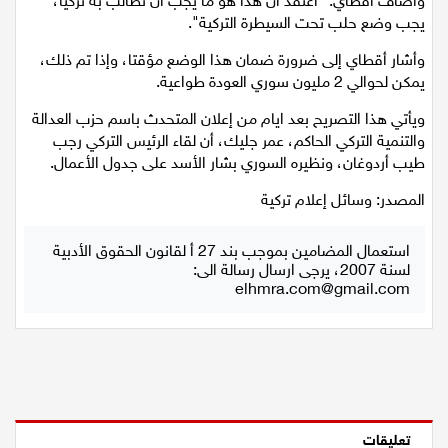
واضاف أقطاي: "أعتقد أن هذا هو ما يجب أن تطالب به تركيا،
اقتصاد
يجب وضع حلب تحت السيطرة التركية".
وأشار أقطاي إلى ضرورة ضمان هذا الوضع مؤقتا، وإذا تم ذلك،
مقالات
يمكن لحوالي 2 مليون سوري العودة طواعية.
مطبخ
ويأتي هذا التصريح بعد ايام من إعلان المتحدث باسم حزب العدالة
والتنمية التركي الحاكم، عمر جليك، أن لقاء الرئيس التركي رجب
صحة وطب
طيب أردوغان، ونظيره السوري بشار الأسد على جدول الأعمال.
المصدر: وسائل إعلام تركية
مجلة الحمرا
استعمال المضامين بموجب بند 27 أ لقانون الحقوق الأدبية
جمال وازياء
لسنة 2007، يرجى ارسال رسالة الى:
elhmra.com@gmail.com
تكنولوجيا
فن
ستوديو انتخابات 2022