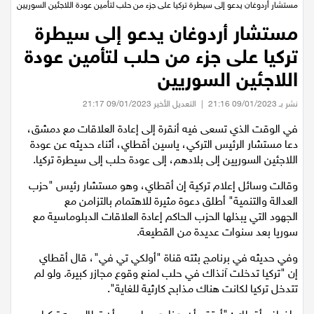
عيلبون
الرئيسية
/
عالميات
/
مستشار أردوغان يدعو إلى سيطرة تركيا على جزء من حلب لتأمين عودة اللاجئين السوريين
مستشار أردوغان يدعو إلى سيطرة
دير حنا
تركيا على جزء من حلب لتأمين عودة
سخنين
اللاجئين السوريين
نشر بـ 09/01/2023 21:16
|
التعديل الأخير 09/01/2023 21:17
عرابة
في الوقت الذي تسعى فيه أنقرة إلى إعادة العلاقات مع دمشق،
دعا مستشار الرئيس التركي، ياسين أقطاي، أثناء حديثه عن عودة
اخبار عالمية
اللاجئين السوريين إلى بلادهم، إلى عودة حلب إلى سيطرة تركيا.
رياضة
وقالت وسائل إعلام تركية إن أقطاي، وهو مستشار رئيس "حزب
العدالة والتنمية" أطلق دعوة مثيرة للاهتمام بالتزامن مع
الجهود التي يبذلها الحزب الحاكم إعادة العلاقات الدبلوماسية مع
رياضة محلية
سوريا بعد سنوات عديدة من القطيعة.
رياضة عالمية
وفي حديثه في برنامج بثته قناة "أولكي تي في"، قال أقطاي
إن "تركيا تدخلت آنذاك في حلب لمنع وقوع مجازر كبيرة. ولو لم
تتدخل تركيا لكانت هناك مذابح كارثية للغاية".
تقارير خاصة