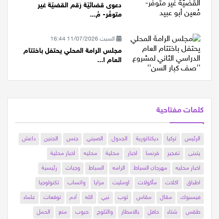
الأثنين 13/07/2026 22:51
دعوى قضائيّة رَقم القضيّة غير
متوفّر- مُ...
السبت 11/07/2026 16:44
مجلس الرامة المحلي يحتفل باختتام
العام ا...
كلمات مفتاحية
الرئيس
تركيا
ديكتاتورية
الجدول
الصيني
جنس
الجنين
داعش
يتبنى
تفجير
فرنسا
اخبار
محلية
محليه
اخبار محلية
اخبار محليه
مهرجان السباط
الرامه
السباط
وجبات
رئيسية
اطباق
اكلات
مأكولات
اومليت
مزايا
واتساب
تكنولوجيا
فيسبوك
مقال
مقاس
ثوب
نبي
الله
آدم
توقعات
علماء