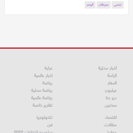
طقس
شتاء
حافل
بالامطار
والثلوج
حبوب
منع
الحمل
تحمي
سرطان
الرحم
أخبار محلية
عرابة
الرامة
اخبار عالمية
المغار
رياضة
عيلبون
رياضة محلية
دير حنا
رياضة عالمية
سخنين
تقارير خاصة
اقتصاد
تكنولوجيا
مقالات
فن