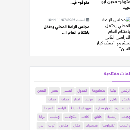
متوفّر- مُ...
السبت 11/07/2026 16:44
مجلس الرامة المحلي يحتفل
باختتام العام ا...
مات مفتاحية
لرئيس
تركيا
ديكتاتورية
الجدول
الصيني
جنس
الجنين
اعش
يتبنى
تفجير
فرنسا
اخبار
محلية
محليه
خبار محلية
اخبار محليه
مهرجان السباط
الرامه
السباط
جبات
رئيسية
اطباق
اكلات
مأكولات
اومليت
مزايا
اتساب
تكنولوجيا
فيسبوك
مقال
مقاس
ثوب
نبي