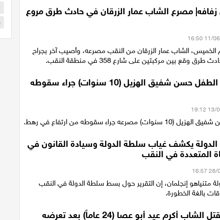
ا
زفافه| مصرع الشاب عمار الزرقان في حادث طرق مروع
و
 الخميس، الشاب عمار الزرقان من النقب مصرعه، وأصيب آخر بجراح
ق وقع بين مركبتين على شارع 358 في منطقة النقب.
رهط: مصرع الطفل حسن شفيق الهزيل (10 سنوات) جراء سقوطه
ت) مصرعه جراء سقوطه من ارتفاع في رهط.
 الدولة يكشف غياب سلطة الدولة وسيادة القانون في
اة المتعددة في النقب
لة متنياهو إنجلمان، إن التقرير حول بسط سلطة الدولة في النقب
ت بالغة الخطورة.
تل السبع: مقتل الشاب أكرم عيد أبو عصا (24 عاماً) بعد تعرضه