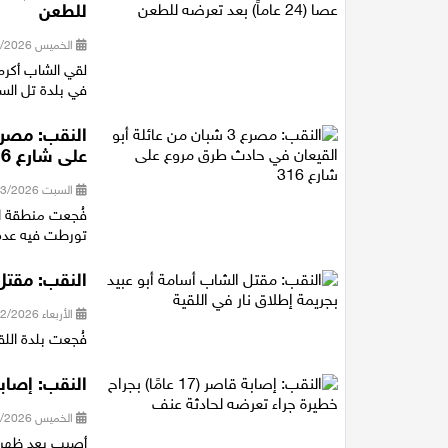
للطعن
الخميس 16/04/2026 21:22
في بلدة تل الس
على شارع 316
السبت 28/03/2026 21:43
فُجعت منطقة الن
تورطت فيه عدة 
النقب: مقتل 
الأربعاء 18/02/2026 20:54
فُجعت بلدة اللق
النقب: إصابة قاصر (17 عامًا) بجراح خ
الخميس 05/02/2026 16:50