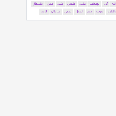
لله
آدم
توقعات
علماء
طقس
شتاء
حافل
بالامطار
الثلوج
حبوب
منع
الحمل
تحمي
سرطان
الرحم