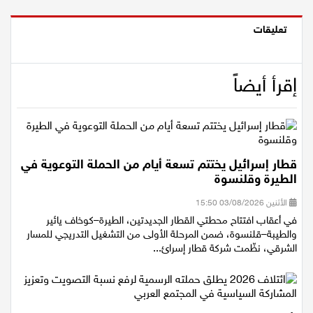
اقتصاد
تعليقات
مقالات
إقرأ أيضاً
مطبخ
صحة وطب
مجلة الحمرا
قطار إسرائيل يختتم تسعة أيام من الحملة التوعوية في
الطيرة وقلنسوة
جمال وازياء
الأثنين 03/08/2026 15:50
في أعقاب افتتاح محطتي القطار الجديدتين، الطيرة–كوخاف يائير
تكنولوجيا
والطيبة–قلنسوة، ضمن المرحلة الأولى من التشغيل التدريجي للمسار
الشرقي، نظّمت شركة قطار إسرائ...
فن
ستوديو انتخابات 2022