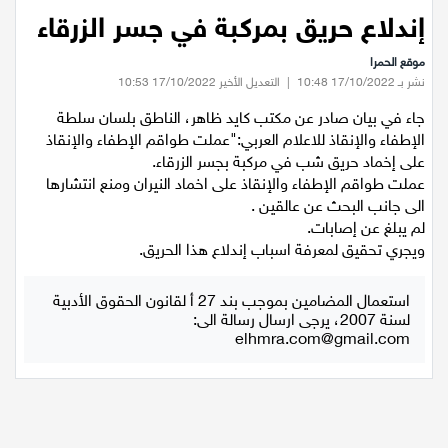
عيلبون
إندلاع حريق بمركبة في جسر الزرقاء
موقع الحمرا
دير حنا
نشر بـ 17/10/2022 10:48
|
التعديل الأخير 17/10/2022 10:53
جاء في بيان صادر عن مكتب كايد ظاهر، الناطق بلسان سلطة
سخنين
الإطفاء والإنقاذ للاعلام العربي:"عملت طواقم الإطفاء والإنقاذ
على إخماد حريق شب في مركبة بجسر الزرقاء.
عرابة
عملت طواقم الإطفاء والإنقاذ على اخماد النيران ومنع انتشارها
الى جانب البحث عن عالقين .
لم يبلغ عن إصابات.
اخبار عالمية
ويجري تحقيق لمعرفة اسباب إندلاع هذا الحريق.
رياضة
استعمال المضامين بموجب بند 27 أ لقانون الحقوق الأدبية
لسنة 2007، يرجى ارسال رسالة الى:
رياضة محلية
elhmra.com@gmail.com
رياضة عالمية
تقارير خاصة