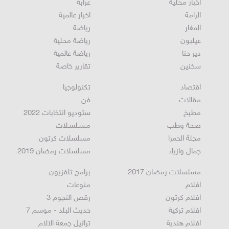
أخبار محلية
عرابة
الرامة
اخبار عالمية
المغار
رياضة
عيلبون
رياضة محلية
دير حنا
رياضة عالمية
سخنين
تقارير خاصة
اقتصاد
تكنولوجيا
مقالات
فن
مطبخ
ستوديو انتخابات 2022
صحة وطب
مـسـلسـلات
مجلة الحمرا
مسلسلات كرتون
جمال وازياء
مسلسلات رمضان 2019
مسلسلات رمضان 2017
برامج تلفزيون
افلام
منوعات
افلام كرتون
رقص النجوم 3
افلام تركية
حديث البلد - موسم 7
افلام هندية
تراتيل جمعة الالام