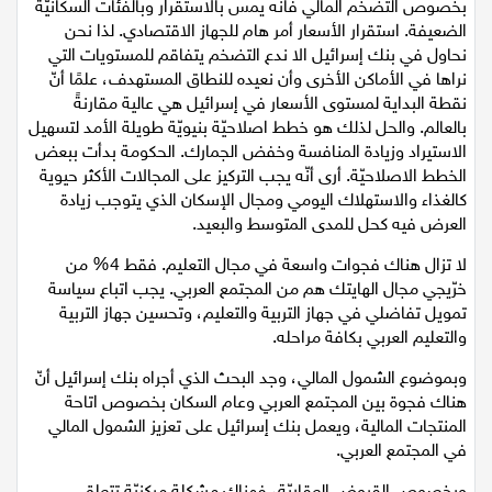
بخصوص التضخم المالي فانّه يمس بالاستقرار وبالفئات السكانيّة
اقتصاد
الضعيفة. استقرار الأسعار أمر هام للجهاز الاقتصادي. لذا نحن
نحاول في بنك إسرائيل الا ندع التضخم يتفاقم للمستويات التي
مقالات
نراها في الأماكن الأخرى وأن نعيده للنطاق المستهدف، علمًا أنّ
نقطة البداية لمستوى الأسعار في إسرائيل هي عالية مقارنةً
مطبخ
بالعالم. والحل لذلك هو خطط اصلاحيّة بنيويّة طويلة الأمد لتسهيل
الاستيراد وزيادة المنافسة وخفض الجمارك. الحكومة بدأت ببعض
صحة وطب
الخطط الاصلاحيّة. أرى أنّه يجب التركيز على المجالات الأكثر حيوية
كالغذاء والاستهلاك اليومي ومجال الإسكان الذي يتوجب زيادة
العرض فيه كحل للمدى المتوسط والبعيد.
مجلة الحمرا
لا تزال هناك فجوات واسعة في مجال التعليم. فقط 4% من
جمال وازياء
خرّيجي مجال الهايتك هم من المجتمع العربي. يجب اتباع سياسة
تمويل تفاضلي في جهاز التربية والتعليم، وتحسين جهاز التربية
تكنولوجيا
والتعليم العربي بكافة مراحله.
وبموضوع الشمول المالي، وجد البحث الذي أجراه بنك إسرائيل أنّ
فن
هناك فجوة بين المجتمع العربي وعام السكان بخصوص اتاحة
المنتجات المالية، ويعمل بنك إسرائيل على تعزيز الشمول المالي
ستوديو انتخابات 2022
في المجتمع العربي.