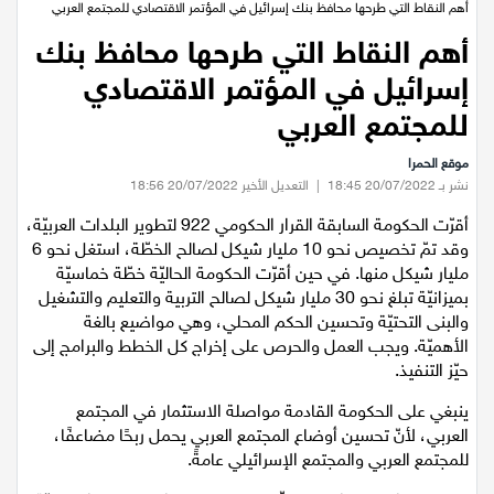
عيلبون
الرئيسية
/
اقتصاد
/
أهم النقاط التي طرحها محافظ بنك إسرائيل في المؤتمر الاقتصادي للمجتمع العربي
أهم النقاط التي طرحها محافظ بنك
دير حنا
إسرائيل في المؤتمر الاقتصادي
سخنين
للمجتمع العربي
موقع الحمرا
عرابة
نشر بـ 20/07/2022 18:45
|
التعديل الأخير 20/07/2022 18:56
أقرّت الحكومة السابقة القرار الحكومي 922 لتطوير البلدات العربيّة،
اخبار عالمية
وقد تمّ تخصيص نحو 10 مليار شيكل لصالح الخطّة، استغل نحو 6
مليار شيكل منها. في حين أقرّت الحكومة الحاليّة خطّة خماسيّة
رياضة
بميزانيّة تبلغ نحو 30 مليار شيكل لصالح التربية والتعليم والتشغيل
والبنى التحتيّة وتحسين الحكم المحلي، وهي مواضيع بالغة
رياضة محلية
الأهميّة. ويجب العمل والحرص على إخراج كل الخطط والبرامج إلى
حيّز التنفيذ.
رياضة عالمية
ينبغي على الحكومة القادمة مواصلة الاستثمار في المجتمع
العربي، لأنّ تحسين أوضاع المجتمع العربي يحمل ربحًا مضاعفًا،
للمجتمع العربي والمجتمع الإسرائيلي عامةً.
تقارير خاصة