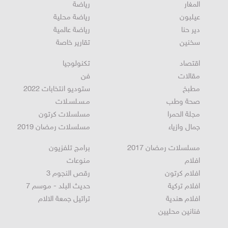
الرامة
اخبار عالمية
المغار
رياضة
عيلبون
رياضة محلية
دير حنا
رياضة عالمية
سخنين
تقارير خاصة
اقتصاد
تكنولوجيا
مقالات
فن
مطبخ
ستوديو انتخابات 2022
صحة وطب
مـسـلسـلات
مجلة الحمرا
مسلسلات كرتون
جمال وازياء
مسلسلات رمضان 2019
مسلسلات رمضان 2017
برامج تلفزيون
افلام
منوعات
افلام كرتون
رقص النجوم 3
افلام تركية
حديث البلد - موسم 7
افلام هندية
تراتيل جمعة الالام
فنانين محليين