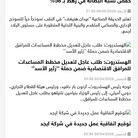
"عيدان هنيغف": المنطقة الصناعية التي ساهمت في
خفض نسبة البطالة في رهط بـ 58%
الأربعاء 06/05/2026 21:30
تعتبر الحديقة الصناعية "عيدان هنيغف" في النقب نموذجاً حياً للنموذج
الإداري والصناعي المتقدم والبنية التحتية المتطورة على مستوى البلاد
أجمع،
الهستدروت: طلب عاجل لتعديل مخطط المساعدات
للمرافق الاقتصادية ضمن حملة ''زئير الأسد''
الخميس 30/04/2026 20:39
توجه رئيس الهستدروت، أرنون بار دافيد، ورئيس هيئة القطاع التجاري،
دوبي أميتي، إلى رئيس الوزراء بنيامين نتنياهو بطلب عاجل لتعديل
مخطط المساعدات للمرافق...
توقيع اتفاقية عمل جديدة في شركة ايجد