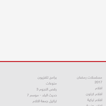
مسلسلات رمضان
برامج تلفزيون
2017
منوعات
افلام
رقص النجوم 3
افلام كرتون
حديث البلد - موسم 7
افلام تركية
تراتيل جمعة الالام
افلام هندية