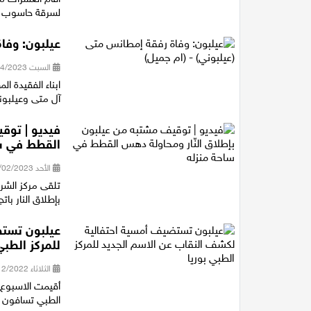
لسرقة حاسوب مد
عيلبون: وفا
السبت 01/04/2023 10:24
ابناء الفقيدة 
آل متى وعيلبوني
فيديو | توق
القطط في س
الأحد 12/02/2023 16:22
بإطلاق النار با
عيلبون تستض
للمركز الطبي
الثلاثاء 20/12/2022 17:50
أقيمت الاسبوع ا
الطبي تسافون (ب