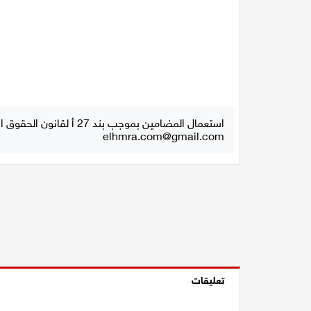
استعمال المضامين بموجب بند 27 أ لقانون الحقوق الأدبية لسنة 2007، يرجى ارسال رسالة الى:
elhmra.com@gmail.com
تعليقات