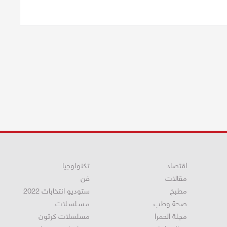
اقتصاد
تكنولوجيا
مقالات
فن
مطبخ
ستوديو انتخابات 2022
صحة وطب
مـسـلسـلات
مجلة الحمرا
مسلسلات كرتون