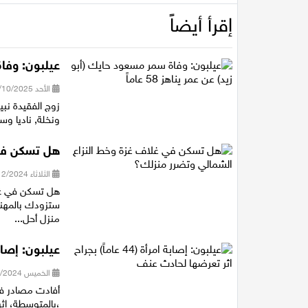
إقرأ أيضاً
عيلبون: وفاة 
الأحد 05/10/2025 19:27
زوج الفقيدة نبيه
ونخلة, ناديا وس
هل تسكن في 
الثلاثاء 24/12/2024 15:38
هل تسكن في غلا
ستزودك بالمهن
منزل أحل...
عيلبون: إصابة امرأة (44 عاماً) بج
الخميس 19/09/2024 21:05
،بالمتوسطة، اث