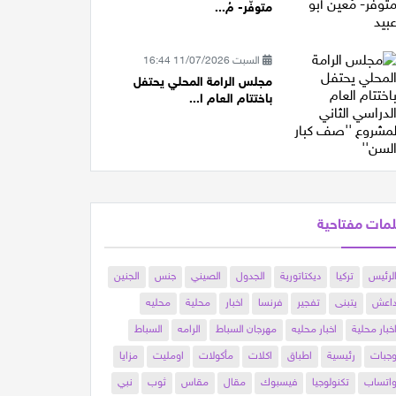
متوفّر- مُ...
السبت 11/07/2026 16:44
مجلس الرامة المحلي يحتفل
باختتام العام ا...
مات مفتاحية
لرئيس
تركيا
ديكتاتورية
الجدول
الصيني
جنس
الجنين
اعش
يتبنى
تفجير
فرنسا
اخبار
محلية
محليه
خبار محلية
اخبار محليه
مهرجان السباط
الرامه
السباط
جبات
رئيسية
اطباق
اكلات
مأكولات
اومليت
مزايا
اتساب
تكنولوجيا
فيسبوك
مقال
مقاس
ثوب
نبي