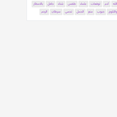
لله
آدم
توقعات
علماء
طقس
شتاء
حافل
بالامطار
الثلوج
حبوب
منع
الحمل
تحمي
سرطان
الرحم