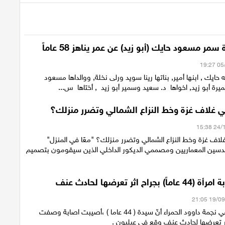
سمر مسعود حايك (أبو زيد) عن عمر يناهز 58 عاماً
 حايك , ابنها أمير, بناتها رينا سويد ورلى نخلة, ووالداها مسعود
ميرة أبو زيد, اخواها د. سعيد وسمير أبو زيد , أختاها س...
غلاف غزة وخط النزاع الشمالي وتضرر منزلك؟
ف غزة وخط النزاع الشمالي وتضرر منزلك؟ "معًا في المنزل"
دسين المعماريين ومصممي الديكور الداخلي الذين سيقومون بتصميم
راح اثر تعرضها لحادث عنف
أفادت مصادر في نجمة داوود الحمراء أنّ سيدة ( 44 عاما ) ،أصيبت اصابة وصفت
ر تعرضها لحادث عنف وقع في عيلبون .