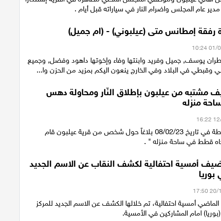
ير عام المجلس واضرام النار في سياراته قبل أيام .
ة رفقة إمطانس متى (عيلبوني) - (ام جميل)
المطران يوسف, جميل وفريد وابنتها وفاء وإخوتها داهود وفضل, وجميع
 وقبطي في البلاد وفي الخارج ينعون اليكم بمزيد من الحزن وا...
يف مشتبه من عيلبون بإطلاق النّار ومحاولة دهس
احة منزله
تلقى مركز الشرطة في تاريخ 08/02/23 بلاغاً حول شخص من قرية عيلبون قام
تجاه قطط في ساحة منزله " .
يف أمسية احتفالية لكشف النقاب عن الاسم الجديد
 بوريا
لماضي أمسية احتفالية، تم خلالها الكشف عن الاسم الجديد للمركز
وريا) امام المشاركين في الأمسية.