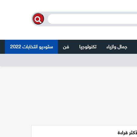
جمال وازياء
تكنولوجيا
فن
ستوديو انتخابات 2022
أكثر قراءة