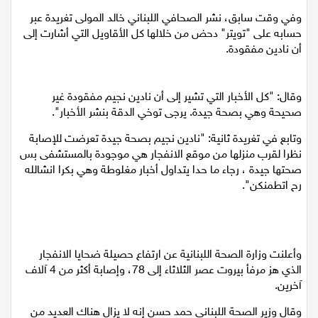
وفي وقت سابق، نشر الصحافي اللبناني خالد المولى تغريدة عبر
اقتصاد
حسابه على "تويتر" دحض من خلالها كل الأقاويل التي أشارت إلى
أن نادين مفقودة.
مقالات
مطبخ
وقال: "كل الأخبار التي تشير إلى أن نادين نجيم مفقودة غير
صحيحة وهي بصحة جيدة. يرجى توخي الدقة بنشر الأخبار".
صحة وطب
وتابع في تغريدة ثانية: "نادين نجيم بصحة جيدة تعرضت للإصابة
نظرا لقرب منزلها من موقع الانفجار هي موجودة بالمستشفى بس
مجلة الحمرا
صحتها جيدة ، رجاء ما حدا يتداول أخبار مغلوطة وهي بكرا انشالله
رح اتطمنكن".
جمال وازياء
تكنولوجيا
وأعلنت وزارة الصحة اللبنانية عن ارتفاع حصيلة ضحايا الانفجار
فن
الذي هز مرفأ بيروت عصر الثلاثاء إلى 78، وإصابة أكثر من 4 آلاف
آخرين.
ستوديو انتخابات 2022
وقال وزير الصحة اللبناني حمد حسن إنه لا يزال هناك العديد من