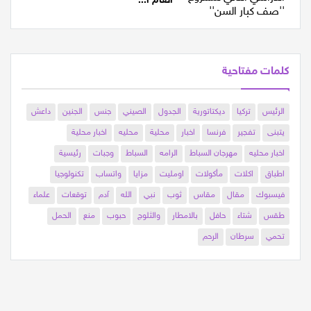
كلمات مفتاحية
الرئيس
تركيا
ديكتاتورية
الجدول
الصيني
جنس
الجنين
داعش
يتبنى
تفجير
فرنسا
اخبار
محلية
محليه
اخبار محلية
اخبار محليه
مهرجان السباط
الرامه
السباط
وجبات
رئيسية
اطباق
اكلات
مأكولات
اومليت
مزايا
واتساب
تكنولوجيا
فيسبوك
مقال
مقاس
ثوب
نبي
الله
آدم
توقعات
علماء
طقس
شتاء
حافل
بالامطار
والثلوج
حبوب
منع
الحمل
تحمي
سرطان
الرحم