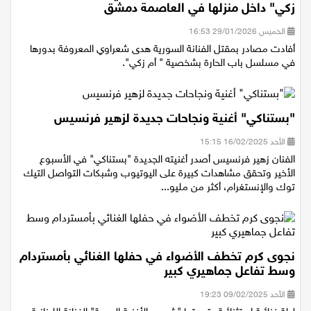
زكي" داخل منزلها في العاصمة دمشق
الخميس 29/01/2026 16:53
أفادت مصادر بمقتل الفنانة السورية هدى شعراوي المعروفة بدورها
في مسلسل باب الحارة بشخصية " أم زكي".
"بستناكي" أغنية ونجاحات جديدة لزهير فرنسيس
الأحد 16/02/2025 15:15
الفنان زهير فرنسيس أصدر أغنيته الجديدة "بستناكي" في الأسبوع
الأخير وتحقق مشاهدات كبيرة على اليوتيوب وشبكات التواصل التيك
توك والإنستغرام، أكثر من مليو...
نجوى كرم تخطف الأضواء في حفلها الغنائي بأمستردام
وسط تفاعل جماهيري كبير
الأحد 09/02/2025 19:23