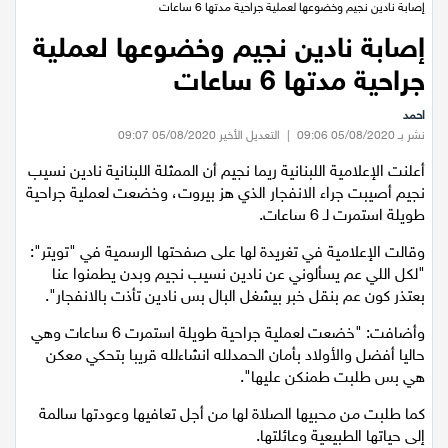
عيلبون
إصابة نادين نجيم وخضوعها لعملية جراحية مدتها 6 ساعات
إصابة نادين نجيم وخضوعها لعملية
دير حنا
جراحية مدتها 6 ساعات
احمد
سخنين
نشر بـ 05/08/2020 09:06
|
التعديل الأخير 05/08/2020 09:07
أعلنت الإعلامية اللبنانية ريما نجيم أن الممثلة اللبنانية نادين نسيب
عرابة
نجيم أصيبت جراء الانفجار الذي هز بيروت، وخضعت لعملية جراحية
طويلة استمرت لـ 6 ساعات.
اخبار عالمية
وقالت الإعلامية في تغريدة لها على صفحتها الرسمية في "تويتر":
"لكل اللي عم يسألوني عن نادين نسيب نجيم وبدن يطمنوا عنا
رياضة
بعتذر كون عم بنقل خبر بيشغل البال بس نادين تأذت بالانفجار".
رياضة محلية
وأضافت: "خضعت لعملية جراحية طويلة استمرت 6 ساعات وهي
حاليا أفضل والأولاد بأمان الحمدلله انشاءلله قريبا بتحكي معكن
هي بس طلبت طمنكن عليها".
رياضة عالمية
كما طلبت من محبيها الصلاة لها من أجل تعافيها وعودتها سالمة
إلى حياتها الطبيعية وعائلتها.
تقارير خاصة