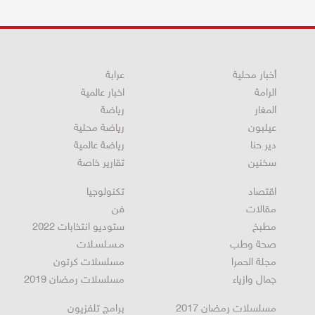
أخبار محلية
عرابة
الرامة
اخبار عالمية
المغار
رياضة
عيلبون
رياضة محلية
دير حنا
رياضة عالمية
سخنين
تقارير خاصة
اقتصاد
تكنولوجيا
مقالات
فن
مطبخ
ستوديو انتخابات 2022
صحة وطب
مـسـلسـلات
مجلة الحمرا
مسلسلات كرتون
جمال وازياء
مسلسلات رمضان 2019
مسلسلات رمضان 2017
برامج تلفزيون