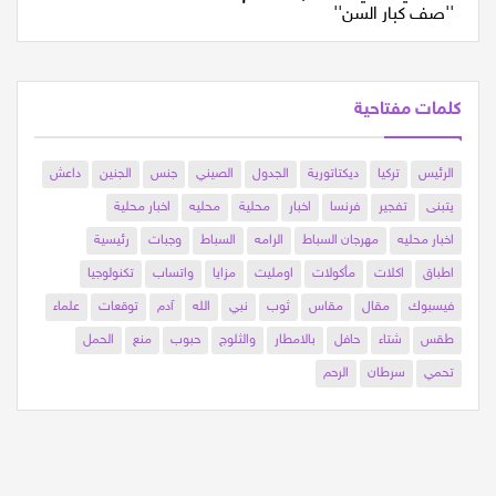
العام ا...
كلمات مفتاحية
الرئيس
تركيا
ديكتاتورية
الجدول
الصيني
جنس
الجنين
داعش
يتبنى
تفجير
فرنسا
اخبار
محلية
محليه
اخبار محلية
اخبار محليه
مهرجان السباط
الرامه
السباط
وجبات
رئيسية
اطباق
اكلات
مأكولات
اومليت
مزايا
واتساب
تكنولوجيا
فيسبوك
مقال
مقاس
ثوب
نبي
الله
آدم
توقعات
علماء
طقس
شتاء
حافل
بالامطار
والثلوج
حبوب
منع
الحمل
تحمي
سرطان
الرحم