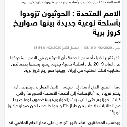
عيلبون
الرئيسية
/
عالميات
/
الامم المتحدة : الحوثيون تزودوا بأسلحة نوعية جديدة بينها صواريخ كروز برية
الامم المتحدة : الحوثيون تزودوا
دير حنا
بأسلحة نوعية جديدة بينها صواريخ
سخنين
كروز برية
احمد
عرابة
نشر بـ 01/02/2020 08:10
|
التعديل الأخير 01/02/2020 15:54
ذكر تقرير لخبراء أمميين الجمعة، أن الحوثيين في اليمن استحوذوا
اخبار عالمية
في العام 2019 على أسلحة نوعية جديدة يتميز بعضها بخصائص
مشابهة لتلك المنتجة في إيران، وبينها صواريخ كروز برية.
رياضة
وقال التقرير الذي أرسل إلى مجلس الأمن الدولي، ويفترض أن
رياضة محلية
ينشر قريبا، إنه "بالإضافة إلى أنظمة الأسلحة المعروفة والتي
كانت بحوزتهم حتى الآن، بات (الحوثيون) يستخدمون نوعا جديدا
رياضة عالمية
من الطائرات بلا طيار من طراز دلتا ونموذجا جديدا من صواريخ كروز
البرية".
تقارير خاصة