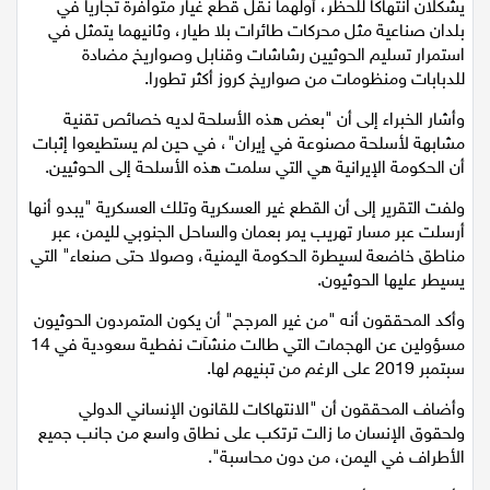
وبحسب المحققين، فقد ظهر اتجاهان على مدار العام الماضي قد
يشكلان انتهاكا للحظر، أولهما نقل قطع غيار متوافرة تجاريا في
اقتصاد
بلدان صناعية مثل محركات طائرات بلا طيار، وثانيهما يتمثل في
استمرار تسليم الحوثيين رشاشات وقنابل وصواريخ مضادة
مقالات
للدبابات ومنظومات من صواريخ كروز أكثر تطورا.
وأشار الخبراء إلى أن "بعض هذه الأسلحة لديه خصائص تقنية
مطبخ
مشابهة لأسلحة مصنوعة في إيران"، في حين لم يستطيعوا إثبات
أن الحكومة الإيرانية هي التي سلمت هذه الأسلحة إلى الحوثيين.
صحة وطب
ولفت التقرير إلى أن القطع غير العسكرية وتلك العسكرية "يبدو أنها
مجلة الحمرا
أرسلت عبر مسار تهريب يمر بعمان والساحل الجنوبي لليمن، عبر
مناطق خاضعة لسيطرة الحكومة اليمنية، وصولا حتى صنعاء" التي
جمال وازياء
يسيطر عليها الحوثيون.
وأكد المحققون أنه "من غير المرجح" أن يكون المتمردون الحوثيون
تكنولوجيا
مسؤولين عن الهجمات التي طالت منشآت نفطية سعودية في 14
سبتمبر 2019 على الرغم من تبنيهم لها.
فن
وأضاف المحققون أن "الانتهاكات للقانون الإنساني الدولي
ستوديو انتخابات 2022
ولحقوق الإنسان ما زالت ترتكب على نطاق واسع من جانب جميع
الأطراف في اليمن، من دون محاسبة".