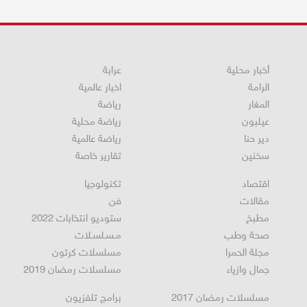
أخبار محلية
عرابة
الرامة
اخبار عالمية
المغار
رياضة
عيلبون
رياضة محلية
دير حنا
رياضة عالمية
سخنين
تقارير خاصة
اقتصاد
تكنولوجيا
مقالات
فن
مطبخ
ستوديو انتخابات 2022
صحة وطب
مـسـلسـلات
مجلة الحمرا
مسلسلات كرتون
جمال وازياء
مسلسلات رمضان 2019