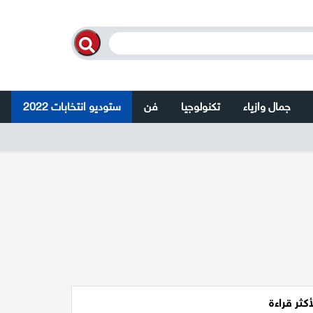
جمال وازياء
تكنولوجيا
فن
ستوديو انتخابات 2022
أكثر قراءة