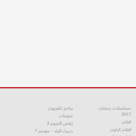
مسلسلات رمضان
برامج تلفزيون
2017
منوعات
افلام
رقص النجوم 3
افلام كرتون
حديث البلد - موسم 7