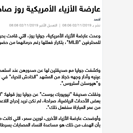
عارضة الأزياء الأمريكية روز صا
احمد
نشر بـ 02/11/2019 08:06
|
التعديل الأخير 02/11/2019 08:08
وعدت عارضة الأزياء الأمريكية، جوليا روز، التي قامت ب
للمحترفين "MLB"، بتكرار فعلتها رغم حرمانهما من حضور مباريات البطولة.
وكشفت جوليا مع صديقتين لها عن صدورهن عند استعداد 
عينيه وأدار وجهه خجلا من المشهد "الخادش للحياء" في 
و"هيوستن أستروس".
ونقلت صحيفة "نيويورك بوست" عن جوليا روز قولها: "لد
بعض الأحداث الرياضية. صراحة، لم نكن نريد إحراج اللا
من عمر المباراة سنفعل ذلك".
وأوضحت عارضة الأزياء الأخرى، لورين سمر، التي كانت من 
بأن الهدف من ذلك هو مساعدة النساء المصابات بسرطان