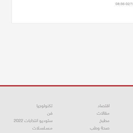
اقتصاد
تكنولوجيا
مقالات
فن
مطبخ
ستوديو انتخابات 2022
صحة وطب
مـسـلسـلات