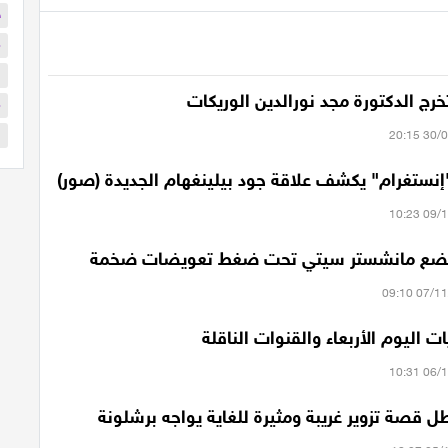
ح
م
ا
رج الدكتورة مجد نورالدين الوريكات
م
ا
إنستغرام" يكشف علاقة جود بيلينغهام الجديدة (صور)
ات اليوم الأربعاء والقنوات الناقلة
 قصة تزوير غريبة ومثيرة للغاية يواجه برشلونة