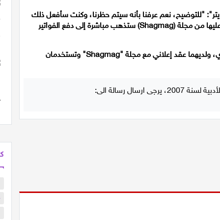
على موقع "تويتر": "للتوضيح، نعم عرفنا بأنه سيتم حظرنا، وكنت سأفعل ذلك
من جديد. والأهم من ذلك، هو أن العائدات التي نحصل عليها من مجلة (Shagmag) ستذهب مباشرة إلى دفع الفواتير
وتسعى روز وسمر إلى لفت الانتباه لمكافحة سرطان الثدي، ولديهما عقد إعلاني مع مجلة "Shagmag" وتستخدمان
كل
ب
م
ا