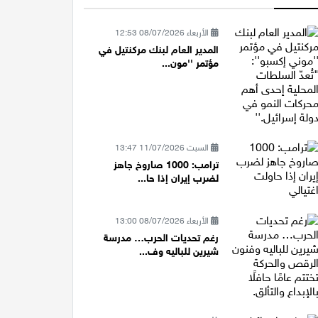
الأربعاء 08/07/2026 12:53
المدير العام لبنك مركنتيل في
مؤتمر ''مون...
السبت 11/07/2026 13:47
ترامب: 1000 صاروخ جاهز
لضرب إيران إذا حا...
الأربعاء 08/07/2026 13:00
رغم تحديات الحرب… مدرسة
شيرين للباليه وف...