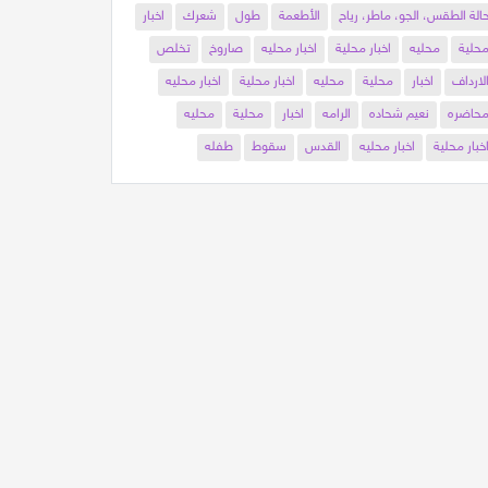
الة الطقس، الجو، ماطر، رياح
الأطعمة
طول
شعرك
اخبار
حلية
محليه
اخبار محلية
اخبار محليه
صاروخ
تخلص
لارداف
اخبار
محلية
محليه
اخبار محلية
اخبار محليه
حاضره
نعيم شحاده
الرامه
اخبار
محلية
محليه
خبار محلية
اخبار محليه
القدس
سقوط
طفله